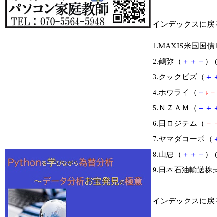
インデックスに戻
1.MAXIS米国国
2.鶴弥（
＋
＋
＋
） (
3.クックビズ（
＋
4.ホウライ（
＋
↓
－
5.ＮＺＡＭ（
＋
＋
6.日ロジテム（
－
7.ヤマダコーポ（
8.山忠（
＋
＋
＋
） (
9.日本石油輸送株
インデックスに戻