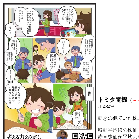
トミタ電機
（
－
-1.484%
動きの似ていた株
移動平均線の株価
赤＝株価が平均よ