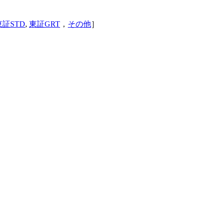
東証STD
,
東証GRT
，
その他
］