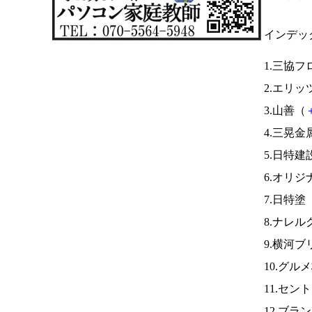
インデッ
1.三協フ
2.エリ
3.山善（
4.三晃
5.日特建
6.オリジ
7.日特塗
8.ナレ
9.横河ブ
10.グル
11.セ
12.ブラ