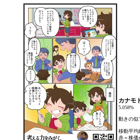
カナモ
5.058%
動きの似
移動平均
赤＝株価