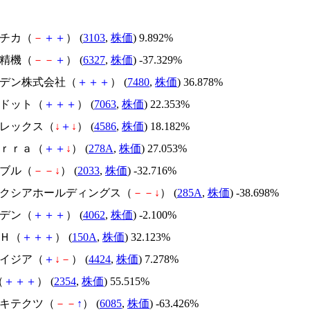
ユニチカ（
－
＋
＋
） (
3103
,
株価
) 9.892%
北川精機（
－
－
＋
） (
6327
,
株価
) -37.329%
スズデン株式会社（
＋
＋
＋
） (
7480
,
株価
) 36.878%
エードット（
＋
＋
＋
） (
7063
,
株価
) 22.353%
メドレックス（
↓
＋
↓
） (
4586
,
株価
) 18.182%
Ｔｅｒｒａ（
＋
＋
↓
） (
278A
,
株価
) 27.053%
韓国ブル（
－
－
↓
） (
2033
,
株価
) -32.716%
キオクシアホールディングス（
－
－
↓
） (
285A
,
株価
) -38.698%
イビデン（
＋
＋
＋
） (
4062
,
株価
) -2.100%
ＳＨ（
＋
＋
＋
） (
150A
,
株価
) 32.123%
アメイジア（
＋
↓
－
） (
4424
,
株価
) 7.278%
（
＋
＋
＋
） (
2354
,
株価
) 55.515%
アーキテクツ（
－
－
↑
） (
6085
,
株価
) -63.426%