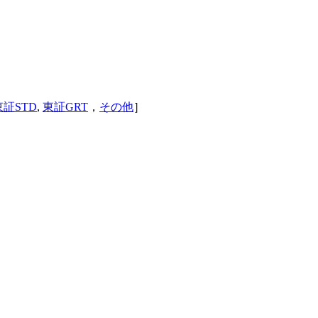
東証STD
,
東証GRT
，
その他
］