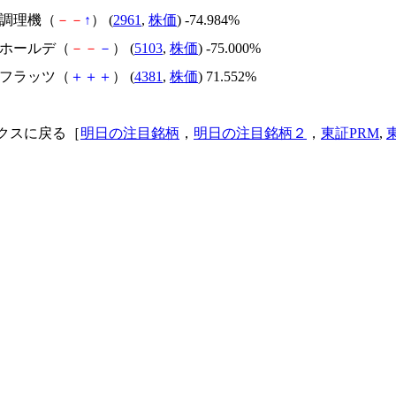
日本調理機（
－
－
↑
） (
2961
,
株価
) -74.984%
昭和ホールデ（
－
－
－
） (
5103
,
株価
) -75.000%
ビーフラッツ（
＋
＋
＋
） (
4381
,
株価
) 71.552%
クスに戻る［
明日の注目銘柄
，
明日の注目銘柄２
，
東証PRM
,