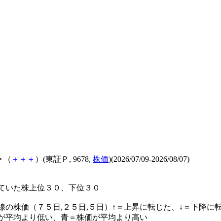
ト
（
＋
＋
＋
）(東証Ｐ, 9678,
株価
)(2026/07/09-2026/08/07)
ていた株上位３０、下位３０
線の株価（７５日,２５日,５日）↑＝上昇に転じた、↓＝下降に
が平均より低い、青＝株価が平均より高い