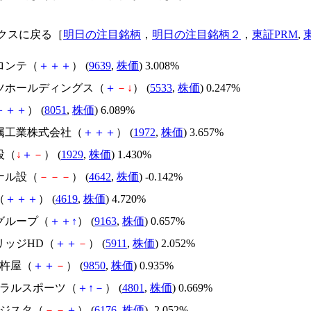
クスに戻る［
明日の注目銘柄
，
明日の注目銘柄２
，
東証PRM
,
ロンテ（
＋
＋
＋
） (
9639
,
株価
) 3.008%
ッツホールディングス（
＋
－
↓
） (
5533
,
株価
) 0.247%
＋
＋
＋
） (
8051
,
株価
) 6.089%
金属工業株式会社（
＋
＋
＋
） (
1972
,
株価
) 3.657%
設（
↓
＋
－
） (
1929
,
株価
) 1.430%
ナル設（
－
－
－
） (
4642
,
株価
) -0.142%
（
＋
＋
＋
） (
4619
,
株価
) 4.720%
ルグループ（
＋
＋
↑
） (
9163
,
株価
) 0.657%
リッジHD（
＋
＋
－
） (
5911
,
株価
) 2.052%
メ杵屋（
＋
＋
－
） (
9850
,
株価
) 0.935%
ントラルスポーツ（
＋
↑
－
） (
4801
,
株価
) 0.669%
ンジスタ（
－
－
＋
） (
6176
,
株価
) -2.052%