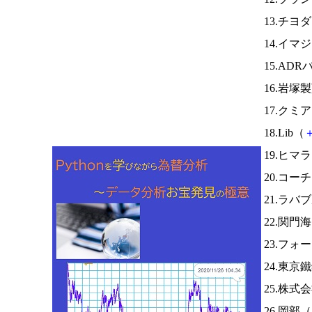
13.チヨ
14.イマ
15.A
16.岩塚
17.クミ
18.Lib（
19.ヒマ
20.コー
21.ラ
22.関門
23.フォ
24.東京
25.株
26.岡部（