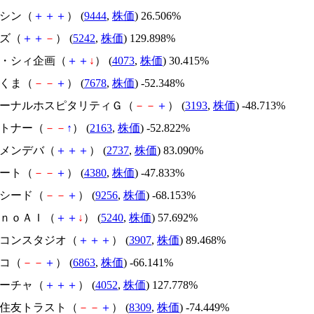
トーシン（
＋
＋
＋
） (
9444
,
株価
) 26.506%
イズ（
＋
＋
－
） (
5242
,
株価
) 129.898%
ジィ・シィ企画（
＋
＋
↓
） (
4073
,
株価
) 30.415%
かさくま（
－
－
＋
） (
7678
,
株価
) -52.348%
エターナルホスピタリティＧ（
－
－
＋
） (
3193
,
株価
) -48.713%
アルトナー（
－
－
↑
） (
2163
,
株価
) -52.822%
トーメンデバ（
＋
＋
＋
） (
2737
,
株価
) 83.090%
Ｍマート（
－
－
＋
） (
4380
,
株価
) -47.833%
サクシード（
－
－
＋
） (
9256
,
株価
) -68.153%
ｍｏｎｏＡＩ（
＋
＋
↓
） (
5240
,
株価
) 57.692%
シリコンスタジオ（
＋
＋
＋
） (
3907
,
株価
) 89.468%
レコ（
－
－
＋
） (
6863
,
株価
) -66.141%
フィーチャ（
＋
＋
＋
） (
4052
,
株価
) 127.778%
三井住友トラスト（
－
－
＋
） (
8309
,
株価
) -74.449%