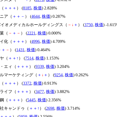
ダ（
＋
＋
＋
） (
8185
,
株価
) 2.828%
ジニア（
＋
＋
－
） (
4644
,
株価
) 0.287%
DRバイオメディカルホールディングス（
－
↓
＋
） (
3750
,
株価
) -1.61
製菓（
－
＋
－
） (
2221
,
株価
) 0.000%
アイ化（
＋
＋
＋
） (
4996
,
株価
) 4.709%
＋
＋
－
） (
1431
,
株価
) 0.464%
ラヤ（
＋
＋
↑
） (
7514
,
株価
) 1.153%
チ・エィ（
＋
＋
＋
） (
9339
,
株価
) 3.204%
バブルマーケティング（
＋
↓
＋
） (
9254
,
株価
) 0.262%
海（
＋
＋
＋
） (
3372
,
株価
) 0.913%
ーライフ（
＋
＋
＋
） (
3477
,
株価
) 3.882%
鐵鋼（
＋
＋
＋
） (
5445
,
株価
) 2.356%
式会社キャンドゥ（
＋
＋
↑
） (
2698
,
株価
) 3.714%
＋
＋
＋
） (
5959
,
株価
) 2.556%