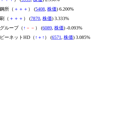
製鋼所（
＋
＋
＋
） (
5408
,
株価
) 6.200%
印刷（
＋
＋
＋
） (
7870
,
株価
) 3.333%
ルグループ（
↑
－
－
） (
6089
,
株価
) -0.093%
ービーネットHD（
↑
＋
↑
） (
6571
,
株価
) 3.085%