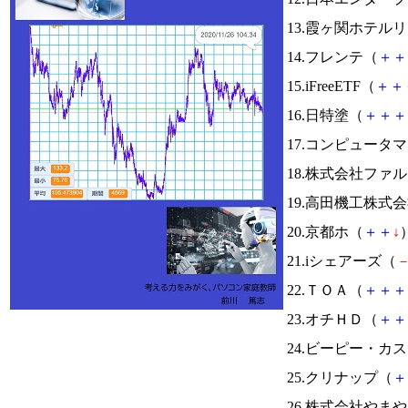
13.霞ヶ関ホテル
14.フレンテ（
＋
＋
15.iFreeETF（
＋
＋
16.日特塗（
＋
＋
＋
17.コンピュータ
18.株式会社ファ
19.高田機工株式
20.京都ホ（
＋
＋
↓
）
21.iシェアーズ（
22.ＴＯＡ（
＋
＋
＋
23.オチＨＤ（
＋
＋
24.ビーピー・カ
25.クリナップ（
＋
26.株式会社やま