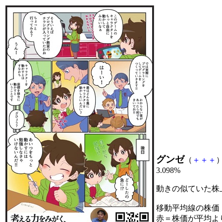
グンゼ
（
＋
＋
＋
）
3.098%
動きの似ていた株
移動平均線の株価
赤＝株価が平均よ