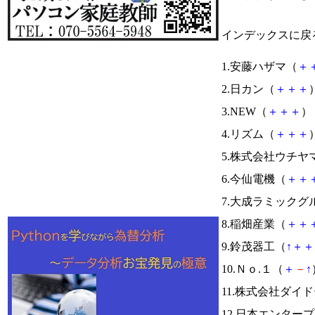
インデックスに戻
1.安藤ハザマ（
＋
2.日カン（
＋
＋
＋
）
3.NEW（
＋
＋
＋
） 
4.リズム（
＋
＋
＋
）
5.株式会社ウチ
6.今仙電機（
＋
＋
7.大成ラミックグ
8.稲畑産業（
＋
＋
9.鈴茂器工（
↑
＋
＋
10.Ｎｏ.１（
＋
－
↑
11.株式会社ダイ
12.日本エンター