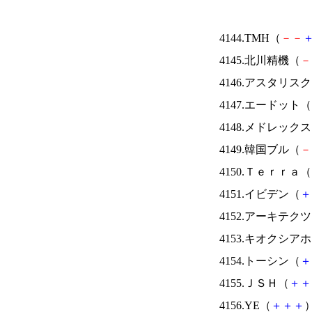
4144.TMH（
－
－
4145.北川精機（
－
4146.アスタリス
4147.エードット（
4148.メドレック
4149.韓国ブル（
－
4150.Ｔｅｒｒａ（
4151.イビデン（
＋
4152.アーキテク
4153.キオクシ
4154.トーシン（
＋
4155.ＪＳＨ（
＋
＋
4156.YE（
＋
＋
＋
）