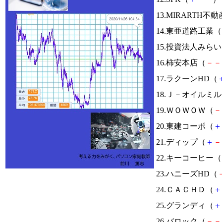
13.MIRARTH
14.東亜道路工業（
15.投資法人みら
16.柿安本店（
－
－
17.ラクーンHD（
18.Ｊ－オイルミ
19.ＷＯＷＯＷ（
－
20.東建コーポ（
＋
21.ディップ（
＋
－
22.キーコーヒー（
23.ハニーズHD（
24.ＣＡＣＨＤ（
＋
25.グランディ（
＋
26.バロック（
－
－