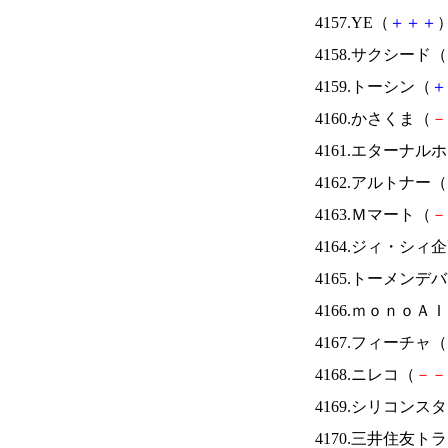
4157.YE（
＋
＋
＋
）
4158.サクシード（
4159.トーシン（
＋
4160.かさくま（
－
4161.エターナ
4162.アルトナー（
4163.Ｍマート（
－
4164.ジィ・シィ
4165.トーメンデ
4166.ｍｏｎｏＡ
4167.フィーチャ（
4168.ニレコ（
－
－
4169.シリコンス
4170.三井住友ト