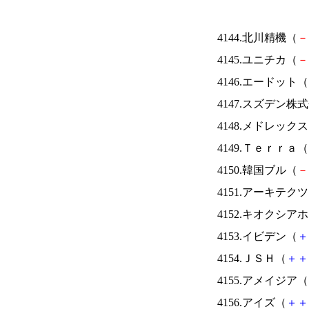
4144.北川精機（
－
4145.ユニチカ（
－
4146.エードット（
4147.スズデン株
4148.メドレック
4149.Ｔｅｒｒａ（
4150.韓国ブル（
－
4151.アーキテク
4152.キオクシ
4153.イビデン（
＋
4154.ＪＳＨ（
＋
＋
4155.アメイジア（
4156.アイズ（
＋
＋