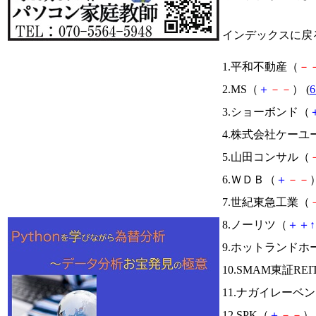
インデックスに戻
1.平和不動産（
－
2.MS（
＋
－
－
） (
6
3.ショーボンド（
4.株式会社ケー
5.山田コンサル（
6.ＷＤＢ（
＋
－
－
）
7.世紀東急工業（
8.ノーリツ（
＋
＋
↑
9.ホットランド
10.SMAM東証RE
11.ナガイレーベ
12.SPK（
＋
－
－
） 