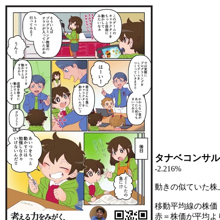
タナベコンサル
-2.216%
動きの似ていた株
移動平均線の株価
赤＝株価が平均よ