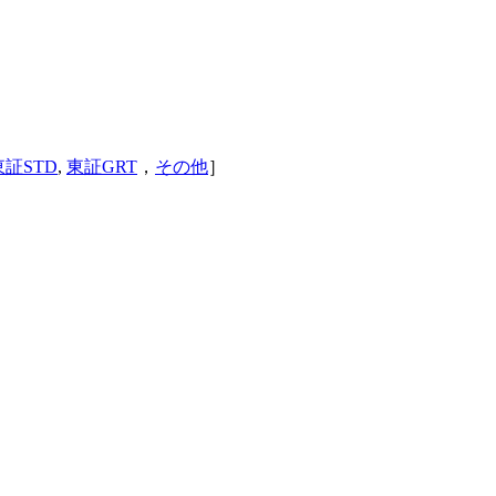
東証STD
,
東証GRT
，
その他
］