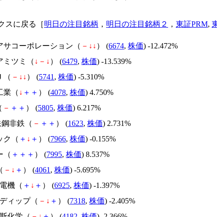
クスに戻る［
明日の注目銘柄
，
明日の注目銘柄２
，
東証PRM
,
ユアサコーポレーション（
－
↓
↓
） (
6674
,
株価
) -12.472%
ベアミツミ（
↓
－
↓
） (
6479
,
株価
) -13.539%
Ｊ（
－
↓
↓
） (
5741
,
株価
) -5.310%
工業（
↓
＋
＋
） (
4078
,
株価
) 4.750%
（
－
＋
＋
） (
5805
,
株価
) 6.217%
T鉄鋼非鉄（
－
＋
＋
） (
1623
,
株価
) 2.731%
ック（
＋
↓
＋
） (
7966
,
株価
) -0.155%
ー（
＋
＋
＋
） (
7995
,
株価
) 8.537%
（
－
↓
＋
） (
4061
,
株価
) -5.695%
オ電機（
＋
↓
＋
） (
6925
,
株価
) -1.397%
ンディップ（
－
↓
＋
） (
7318
,
株価
) -2.405%
瓦斯化学（
－
↓
＋
） (
4182
,
株価
) -2.366%