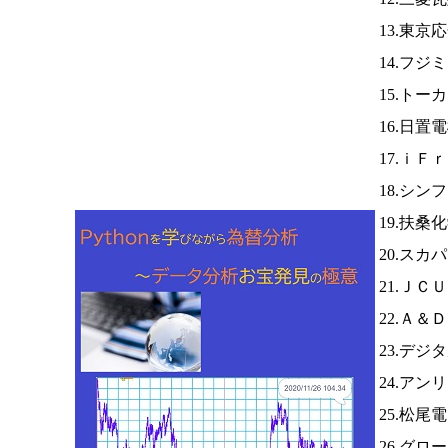
13.東京
14.フ
15.トー
16.日置
17.ｉＦ
18.シ
19.扶桑
20.スカパ
21.ＪＣ
22.Ａ＆
23.デジ
24.アン
25.松尾
26.グ