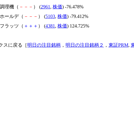
日本調理機（
－
－
－
） (
2961
,
株価
) -76.478%
昭和ホールデ（
－
－
－
） (
5103
,
株価
) -79.412%
ビーフラッツ（
＋
＋
＋
） (
4381
,
株価
) 124.725%
クスに戻る［
明日の注目銘柄
，
明日の注目銘柄２
，
東証PRM
,