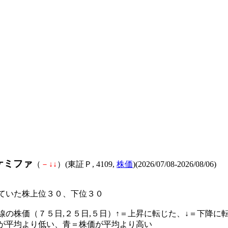
ケミファ
（
－
↓
↓
）(東証Ｐ, 4109,
株価
)(2026/07/08-2026/08/06)
ていた株上位３０、下位３０
線の株価（７５日,２５日,５日）↑＝上昇に転じた、↓＝下降に
が平均より低い、青＝株価が平均より高い