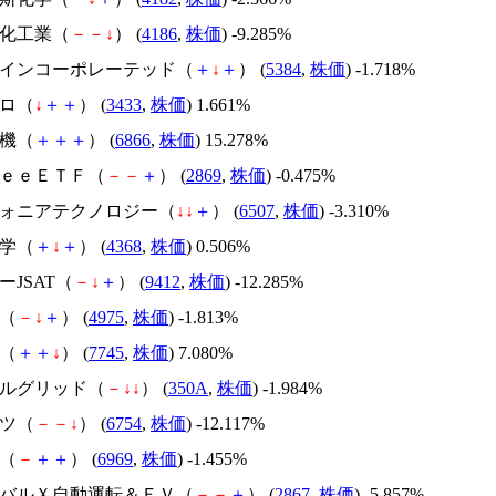
応化工業（
－
－
↓
） (
4186
,
株価
) -9.285%
ジミインコーポレーテッド（
＋
↓
＋
） (
5384
,
株価
) -1.718%
カロ（
↓
＋
＋
） (
3433
,
株価
) 1.661%
電機（
＋
＋
＋
） (
6866
,
株価
) 15.278%
ｒｅｅＥＴＦ（
－
－
＋
） (
2869
,
株価
) -0.475%
ンフォニアテクノロジー（
↓
↓
＋
） (
6507
,
株価
) -3.310%
化学（
＋
↓
＋
） (
4368
,
株価
) 0.506%
ーJSAT（
－
↓
＋
） (
9412
,
株価
) -12.285%
Ｕ（
－
↓
＋
） (
4975
,
株価
) -1.813%
Ｄ（
＋
＋
↓
） (
7745
,
株価
) 7.080%
タルグリッド（
－
↓
↓
） (
350A
,
株価
) -1.984%
リツ（
－
－
↓
） (
6754
,
株価
) -12.117%
電（
－
＋
＋
） (
6969
,
株価
) -1.455%
ローバルＸ自動運転＆ＥＶ（
－
－
＋
） (
2867
,
株価
) -5.857%