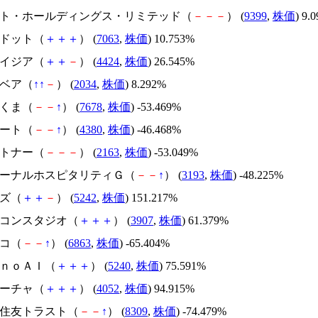
.ビート・ホールディングス・リミテッド（
－
－
－
） (
9399
,
株価
) 9.
エードット（
＋
＋
＋
） (
7063
,
株価
) 10.753%
アメイジア（
＋
＋
－
） (
4424
,
株価
) 26.545%
韓国ベア（
↑
↑
－
） (
2034
,
株価
) 8.292%
かさくま（
－
－
↑
） (
7678
,
株価
) -53.469%
Ｍマート（
－
－
↑
） (
4380
,
株価
) -46.468%
アルトナー（
－
－
－
） (
2163
,
株価
) -53.049%
エターナルホスピタリティＧ（
－
－
↑
） (
3193
,
株価
) -48.225%
イズ（
＋
＋
－
） (
5242
,
株価
) 151.217%
シリコンスタジオ（
＋
＋
＋
） (
3907
,
株価
) 61.379%
レコ（
－
－
↑
） (
6863
,
株価
) -65.404%
ｍｏｎｏＡＩ（
＋
＋
＋
） (
5240
,
株価
) 75.591%
フィーチャ（
＋
＋
＋
） (
4052
,
株価
) 94.915%
三井住友トラスト（
－
－
↑
） (
8309
,
株価
) -74.479%