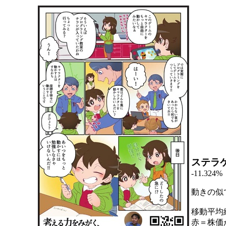
ステラ
-11.324%
動きの似
移動平均
赤＝株価