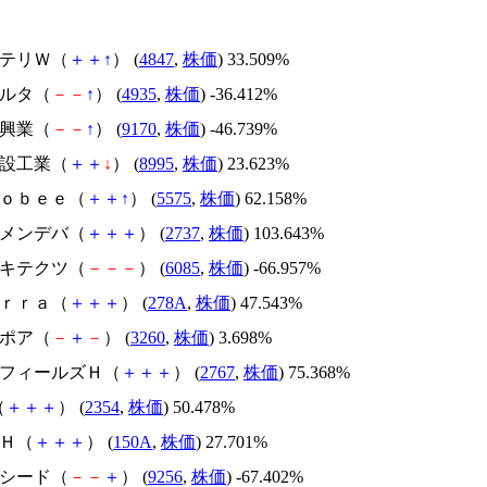
インテリＷ（
＋
＋
↑
） (
4847
,
株価
) 33.509%
リベルタ（
－
－
↑
） (
4935
,
株価
) -36.412%
成友興業（
－
－
↑
） (
9170
,
株価
) -46.739%
誠建設工業（
＋
＋
↓
） (
8995
,
株価
) 23.623%
Ｇｌｏｂｅｅ（
＋
＋
↑
） (
5575
,
株価
) 62.158%
トーメンデバ（
＋
＋
＋
） (
2737
,
株価
) 103.643%
アーキテクツ（
－
－
－
） (
6085
,
株価
) -66.957%
Ｔｅｒｒａ（
＋
＋
＋
） (
278A
,
株価
) 47.543%
エスポア（
－
＋
－
） (
3260
,
株価
) 3.698%
円谷フィールズＨ（
＋
＋
＋
） (
2767
,
株価
) 75.368%
（
＋
＋
＋
） (
2354
,
株価
) 50.478%
ＳＨ（
＋
＋
＋
） (
150A
,
株価
) 27.701%
サクシード（
－
－
＋
） (
9256
,
株価
) -67.402%