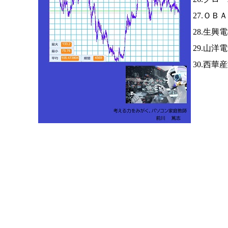
27.ＯＢ
28.生興
29.山洋
30.西華