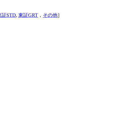
東証STD
,
東証GRT
，
その他
］