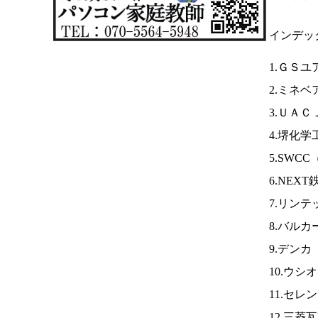
インデッ
1.ＧＳ
2.ミネ
3.ＵＡＣ
4.堺化学
5.SWCC
6.NEX
7.リンテ
8.バルカ
9.デンカ
10.ウシ
11.セレ
12.三菱