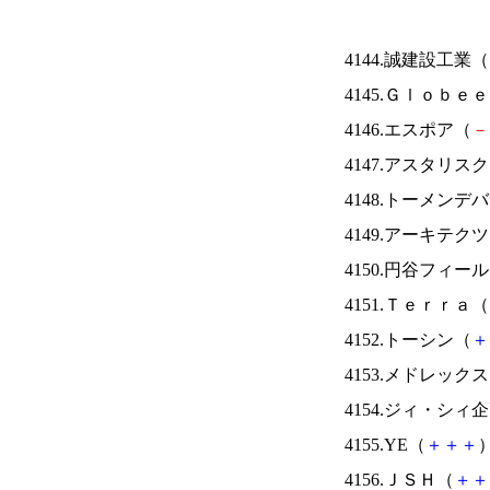
4144.誠建設工業（
4145.Ｇｌｏｂｅ
4146.エスポア（
－
4147.アスタリス
4148.トーメンデ
4149.アーキテク
4150.円谷フィー
4151.Ｔｅｒｒａ（
4152.トーシン（
＋
4153.メドレック
4154.ジィ・シィ
4155.YE（
＋
＋
＋
）
4156.ＪＳＨ（
＋
＋