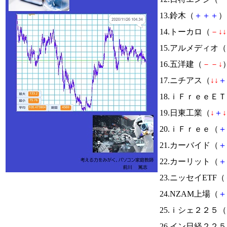
13.鈴木（
＋
＋
＋
） 
14.トーカロ（
－
↓
↓
15.アルメディオ（
16.五洋建（
－
－
↓
）
17.ニチアス（
↓
↓
＋
18.ｉＦｒｅｅＥ
19.日東工業（
↓
＋
↓
20.ｉＦｒｅｅ（
＋
21.カーバイド（
＋
22.カーリット（
＋
23.ニッセイETF（
24.NZAM上場（
＋
25.ｉシェ２２５（
26.イン日経２２