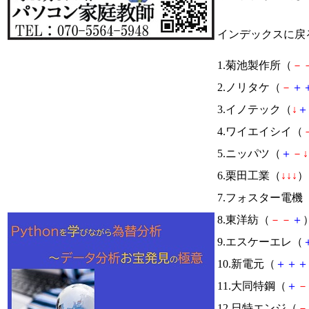
インデックスに戻
1.菊池製作所（
－
2.ノリタケ（
－
＋
3.イノテック（
↓
＋
4.ワイエイシイ（
5.ニッパツ（
＋
－
↓
6.栗田工業（
↓
↓
↓
） 
7.フォスター電機
8.東洋紡（
－
－
＋
）
9.エスケーエレ（
10.新電元（
＋
＋
＋
11.大同特鋼（
＋
－
12.日特エンジ（
－