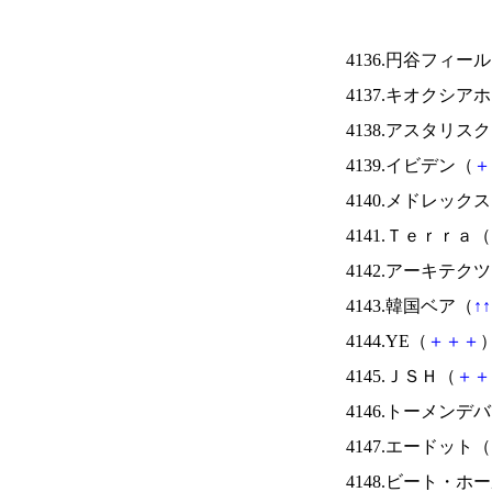
4136.円谷フィー
4137.キオクシ
4138.アスタリス
4139.イビデン（
＋
4140.メドレック
4141.Ｔｅｒｒａ（
4142.アーキテク
4143.韓国ベア（
↑
↑
4144.YE（
＋
＋
＋
）
4145.ＪＳＨ（
＋
＋
4146.トーメンデ
4147.エードット（
4148.ビート・