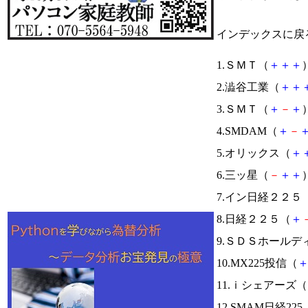
インデックスに戻
1.ＳＭＴ（
＋
＋
＋
）
2.澁谷工業（
＋
＋
3.ＳＭＴ（
＋
－
＋
）
4.SMDAM（
＋
－
5.オリックス（
＋
6.三ッ星（
－
＋
＋
）
7.イン日経２２５
8.日経２２５（
＋
9.ＳＤＳホールデ
10.MX225投信（
11.ｉシェアーズ（
12.SMAM日経225