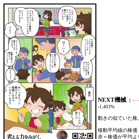
NEXT機械
（
－
-1.403%
動きの似ていた株
移動平均線の株価
赤＝株価が平均よ