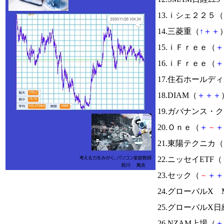
13.ｉシェ２２５（
14.三菱重（
↑
＋
＋
）
15.ｉＦｒｅｅ（
＋
16.ｉＦｒｅｅ（
＋
17.住石ホールデ
18.DIAM（
＋
＋
＋
19.ガバナンス・
20.Ｏｎｅ（
＋
－
＋
21.東陽テクニカ（
22.ニッセイETF（
23.セック（
－
＋
＋
24.グローバルX
25.グローバルX
26.NZAM上場（
＋