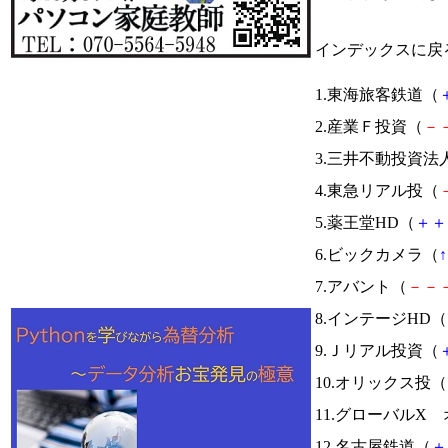
インデックスに戻
1.東海旅客鉄道（
2.産業Ｆ投資（
－
3.三井不動投資法
4.東急リアル投（
5.薬王堂HD（
＋
＋
6.ビックカメラ（
↑
7.アバント（
－
－
8.インテージHD（
9.Ｊリアル投資（
10.オリックス投（
11.グローバルX 
12.名古屋鉄道（
＋