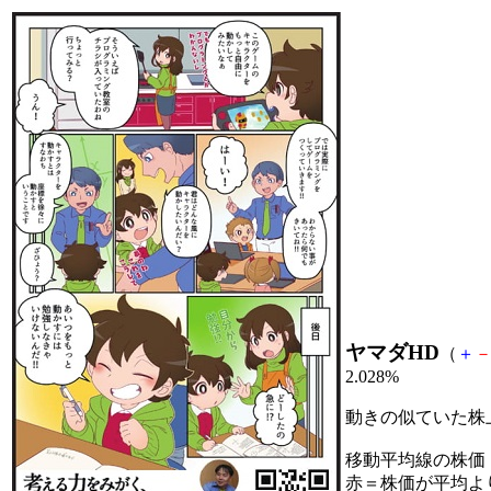
ヤマダHD
（
＋
2.028%
動きの似ていた株
移動平均線の株価
赤＝株価が平均よ