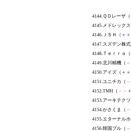
4144.ＱＤレーザ（
4145.メドレック
4146.ＪＳＨ（
＋
＋
4147.スズデン株
4148.Ｔｅｒｒａ（
4149.北川精機（
－
4150.アイズ（
＋
＋
4151.ユニチカ（
－
4152.TMH（
－
－
4153.アーキテク
4154.かさくま（
－
4155.エターナ
4156.韓国ブル（
－