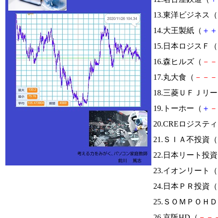
13.東洋ビジネス（
14.大王製紙（
＋
＋
15.日本ロジスＦ（
16.森ヒルズ（
－
－
17.丸大食（
－
－
－
18.三菱ＵＦＪリ
19.トーホー（
＋
－
20.CREロジステ
21.ＳＩＡ不投資（
22.日本リート投
23.イオンリート（
24.日本ＰＲ投資（
25.ＳＯＭＰＯＨ
26.京阪HD（
－
－