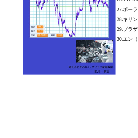
27.ポー
28.キリ
29.ブラ
30.エン（