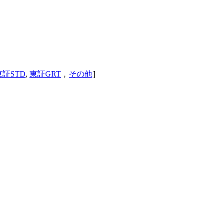
東証STD
,
東証GRT
，
その他
］