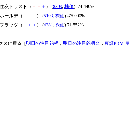
三井住友トラスト（
－
－
＋
） (
8309
,
株価
) -74.449%
昭和ホールデ（
－
－
－
） (
5103
,
株価
) -75.000%
ビーフラッツ（
＋
＋
＋
） (
4381
,
株価
) 71.552%
クスに戻る［
明日の注目銘柄
，
明日の注目銘柄２
，
東証PRM
,