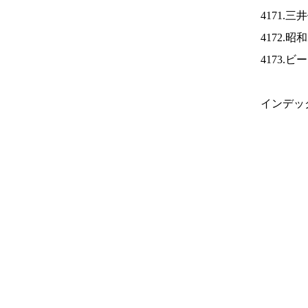
4171.
4172.
4173.
インデッ