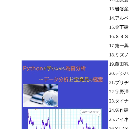
13.岩谷
14.アル
15.金下
16.ＳＢ
17.第一
18.ミズ
19.藤田
20.デジ
21.ブリ
22.宇野
23.ダイ
24.矢作
25.アイ
26.YUA