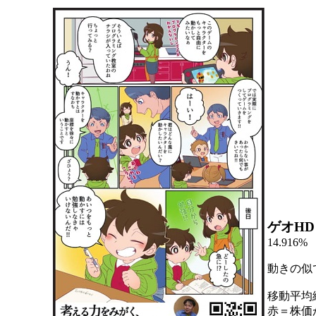
ゲオHD
14.916%
動きの似
移動平均
赤＝株価