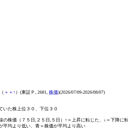
（
＋
＋
↑
）(東証Ｐ, 2681,
株価
)(2026/07/09-2026/08/07)
ていた株上位３０、下位３０
線の株価（７５日,２５日,５日）↑＝上昇に転じた、↓＝下降に
が平均より低い、青＝株価が平均より高い