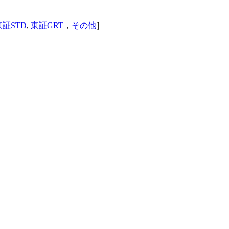
東証STD
,
東証GRT
，
その他
］