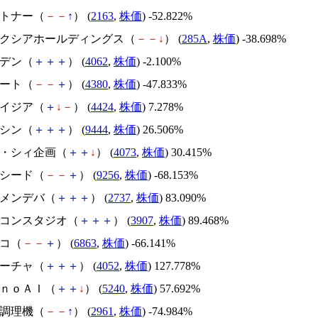
アルトナー（
－
－
↑
） (
2163
,
株価
) -52.822%
キオクシアホールディングス（
－
－
↓
） (
285A
,
株価
) -38.698%
イビデン（
＋
＋
＋
） (
4062
,
株価
) -2.100%
Ｍマート（
－
－
＋
） (
4380
,
株価
) -47.833%
アメイジア（
＋
↓
－
） (
4424
,
株価
) 7.278%
トーシン（
＋
＋
＋
） (
9444
,
株価
) 26.506%
ジィ・シィ企画（
＋
＋
↓
） (
4073
,
株価
) 30.415%
サクシード（
－
－
＋
） (
9256
,
株価
) -68.153%
トーメンデバ（
＋
＋
＋
） (
2737
,
株価
) 83.090%
シリコンスタジオ（
＋
＋
＋
） (
3907
,
株価
) 89.468%
レコ（
－
－
＋
） (
6863
,
株価
) -66.141%
フィーチャ（
＋
＋
＋
） (
4052
,
株価
) 127.778%
ｍｏｎｏＡＩ（
＋
＋
↓
） (
5240
,
株価
) 57.692%
日本調理機（
－
－
↑
） (
2961
,
株価
) -74.984%