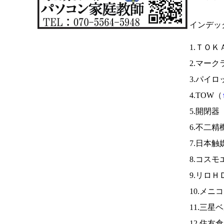
インデッ
1.ＴＯＫ
2.マー
3.パイ
4.TOW（
5.開閉器
6.不二精
7.日本触
8.コス
9.リロＨ
10.メニ
11.三星
12.住友