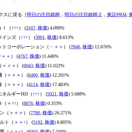
クスに戻る［
明日の注目銘柄
，
明日の注目銘柄２
，
東証PRM
,
ＡＩ（
↑
↑
↑
） (
3167
,
株価
) 4.099%
クラインズ（
↑
↑
↑
） (
3901
,
株価
) 8.613%
ロットコーポレーション（
－
＋
＋
） (
7846
,
株価
) 12.676%
↑
＋
＋
） (
4767
,
株価
) 11.446%
（
＋
＋
＋
） (
6943
,
株価
) 11.022%
機（
＋
＋
＋
） (
6400
,
株価
) 12.261%
媒（
＋
＋
＋
） (
4114
,
株価
) 17.483%
モエネルギーHD（
↑
↑
↑
） (
5021
,
株価
) 5.688%
Ｄ（
＋
↑
↑
） (
8876
,
株価
) 0.353%
コン（
＋
＋
＋
） (
7780
,
株価
) 26.271%
ベルト（
＋
＋
↑
） (
5192
,
株価
) 8.805%
倉庫（
＋
＋
↑
） (
9303
,
株価
) 7.336%