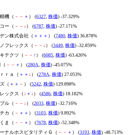
北川精機（
－
－
＋
） (
6327
,
株価
) -37.329%
メイコー（
－
－
↓
） (
6787
,
株価
) -27.171%
スズデン株式会社（
＋
＋
＋
） (
7480
,
株価
) 36.878%
テクノフレックス（
－
－
↓
） (
3449
,
株価
) -32.859%
アーキテクツ（
－
－
↑
） (
6085
,
株価
) -63.426%
H（
－
－
＋
） (
280A
,
株価
) -45.075%
Ｔｅｒｒａ（
＋
＋
↓
） (
278A
,
株価
) 27.053%
イズ（
＋
＋
－
） (
5242
,
株価
) 129.898%
メドレックス（
↓
＋
↓
） (
4586
,
株価
) 18.182%
韓国ブル（
－
－
↓
） (
2033
,
株価
) -32.716%
ユニチカ（
－
＋
＋
） (
3103
,
株価
) 9.892%
かさくま（
－
－
＋
） (
7678
,
株価
) -52.348%
エターナルホスピタリティＧ（
－
－
＋
） (
3193
,
株価
) -48.713%