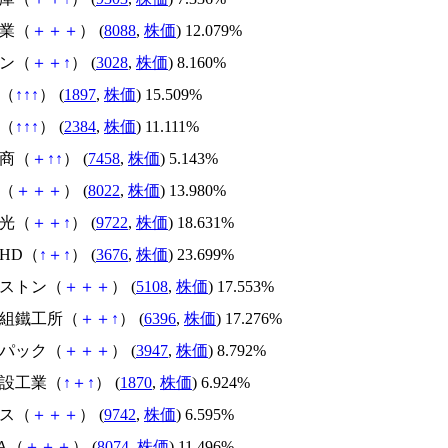
産業（
＋
＋
＋
） (
8088
,
株価
) 12.079%
ペン（
＋
＋
↑
） (
3028
,
株価
) 8.160%
建（
↑
↑
↑
） (
1897
,
株価
) 15.509%
Ｓ（
↑
↑
↑
） (
2384
,
株価
) 11.111%
興商（
＋
↑
↑
） (
7458
,
株価
) 5.143%
ノ（
＋
＋
＋
） (
8022
,
株価
) 13.980%
観光（
＋
＋
↑
） (
9722
,
株価
) 18.631%
ハHD（
↑
＋
↑
） (
3676
,
株価
) 23.699%
ヂストン（
＋
＋
＋
） (
5108
,
株価
) 17.553%
澤組鐵工所（
＋
＋
↑
） (
6396
,
株価
) 17.276%
ナパック（
＋
＋
＋
） (
3947
,
株価
) 8.792%
建設工業（
↑
＋
↑
） (
1870
,
株価
) 6.924%
ネス（
＋
＋
＋
） (
9742
,
株価
) 6.595%
SA（
＋
＋
＋
） (
8074
,
株価
) 11.496%