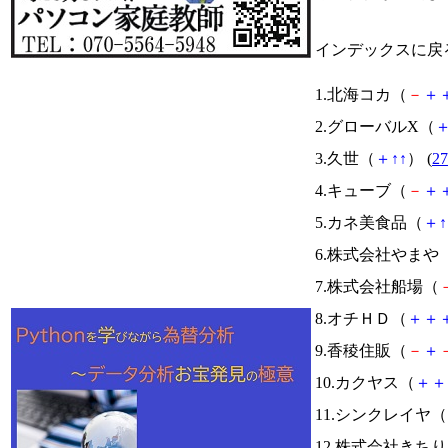
インデックスに戻
1.北海コカ（
－
＋
2.グローバルX（
3.久世（
＋
↑
↑
） (
27
4.キューブ（
－
＋
5.カネ美食品（
＋
↑
6.株式会社やまや
7.株式会社船場（
8.オチＨＤ（
＋
＋
9.香稜住販（
－
＋
10.カクヤス（
＋
＋
11.シンクレイヤ（
12.株式会社きち