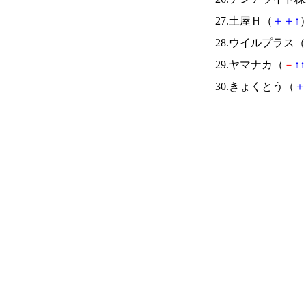
27.土屋Ｈ（
＋
＋
↑
）
28.ウイルプラス（
29.ヤマナカ（
－
↑
↑
30.きょくとう（
＋