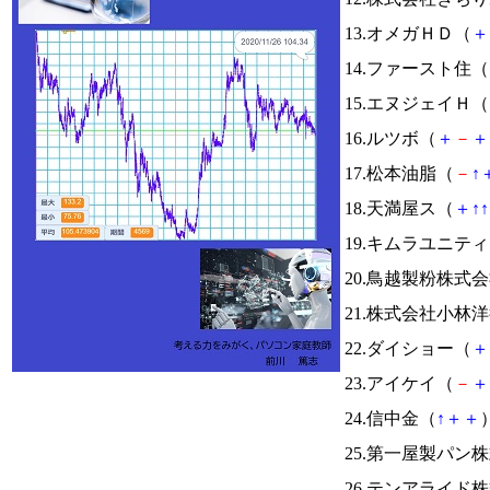
13.オメガＨＤ（
＋
14.ファースト住（
15.エヌジェイＨ（
16.ルツボ（
＋
－
＋
17.松本油脂（
－
↑
18.天満屋ス（
＋
↑
↑
19.キムラユニテ
20.鳥越製粉株式
21.株式会社小林
22.ダイショー（
＋
23.アイケイ（
－
＋
24.信中金（
↑
＋
＋
）
25.第一屋製パン
26.テンアライド