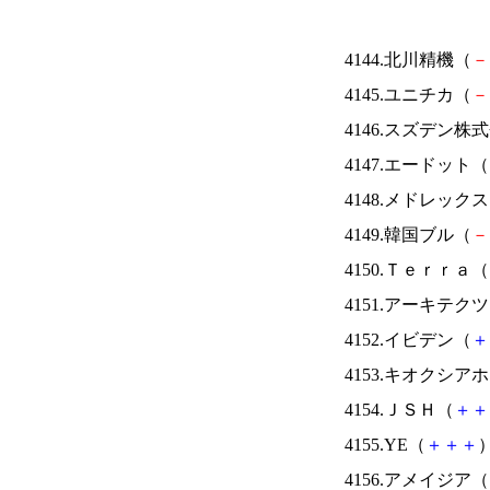
4144.北川精機（
－
4145.ユニチカ（
－
4146.スズデン株
4147.エードット（
4148.メドレック
4149.韓国ブル（
－
4150.Ｔｅｒｒａ（
4151.アーキテク
4152.イビデン（
＋
4153.キオクシ
4154.ＪＳＨ（
＋
＋
4155.YE（
＋
＋
＋
）
4156.アメイジア（