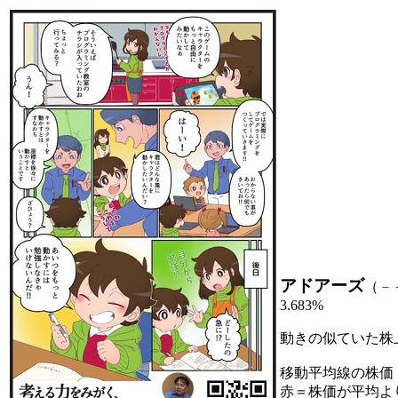
アドアーズ
（
－
3.683%
動きの似ていた株
移動平均線の株価
赤＝株価が平均よ