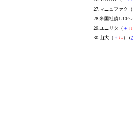
27.マニュファク（
28.米国社債1-10
29.ユニリタ（
＋
↓
↓
30.山大（
＋
↓
↓
） (
7