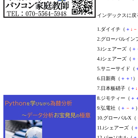
インデックスに戻
1.ダイイチ（
＋
↓
－
2.グローバルイン
3.iシェアーズ（
＋
4.iシェアーズ（
＋
5.サニーサイド（
6.日新商（
＋
＋
↑
） 
7.日本板硝子（
＋
↓
8.ジモティー（
＋
9.弘電社（
＋
－
＋
）
10.グローバルX（
11.iシェアーズ（
12.パーソナル（
＋