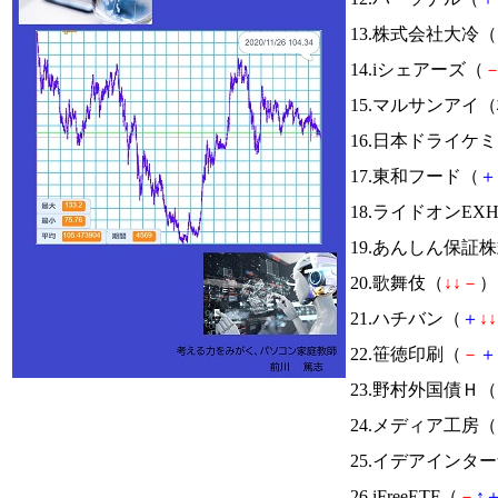
13.株式会社大冷（
14.iシェアーズ（
15.マルサンアイ
16.日本ドライケ
17.東和フード（
＋
18.ライドオンEX
19.あんしん保証
20.歌舞伎（
↓
↓
－
） 
21.ハチバン（
＋
↓
↓
22.笹徳印刷（
－
＋
23.野村外国債Ｈ（
24.メディア工房（
25.イデアインタ
26.iFreeETF（
－
↑