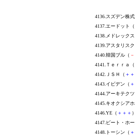
4136.スズデン株
4137.エードット（
4138.メドレック
4139.アスタリス
4140.韓国ブル（
－
4141.Ｔｅｒｒａ（
4142.ＪＳＨ（
＋
＋
4143.イビデン（
＋
4144.アーキテク
4145.キオクシ
4146.YE（
＋
＋
＋
）
4147.ビート・
4148.トーシン（
＋