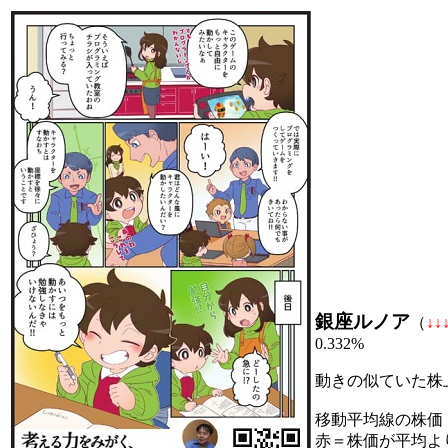
銀座ルノア
（
↓
↓
0.332%
動きの似ていた株
移動平均線の株価
赤＝株価が平均よ