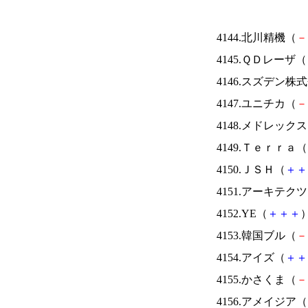
4144.北川精機（
－
4145.ＱＤレーザ（
4146.スズデン株
4147.ユニチカ（
－
4148.メドレック
4149.Ｔｅｒｒａ（
4150.ＪＳＨ（
＋
＋
4151.アーキテク
4152.YE（
＋
＋
＋
）
4153.韓国ブル（
－
4154.アイズ（
＋
＋
4155.かさくま（
－
4156.アメイジア（