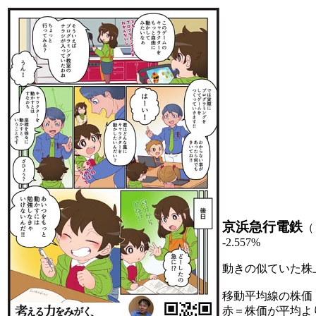
京浜急行電鉄
（
-2.557%
動きの似ていた株
移動平均線の株価
赤＝株価が平均よ