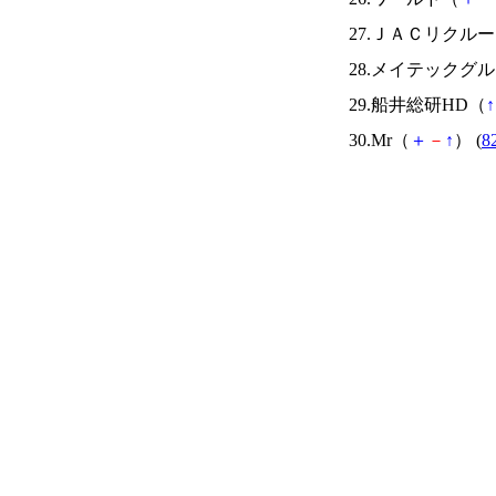
27.ＪＡＣリクル
28.メイテックグ
29.船井総研HD（
↑
30.Mr（
＋
－
↑
） (
8