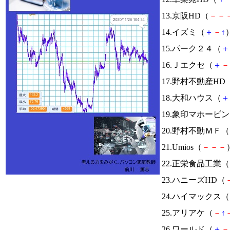
13.京阪HD（
－
－
14.イズミ（
＋
－
↑
）
15.パーク２４（
＋
16.Ｊエクセ（
＋
－
17.野村不動産HD
18.大和ハウス（
＋
19.象印マホービ
20.野村不動ＭＦ（
21.Umios（
－
－
－
22.正栄食品工業（
23.ハニーズHD（
24.ハイマックス（
25.アリアケ（
－
↑
26.ワールド（
＋
－