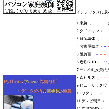
インデックスに戻
1.東急（
－
－
－
） (
2.タ゜スキン（
＋
3.日産車体（
－
－
4.名古屋鉄道（
＋
5.阪急百（
＋
－
－
）
6.近鉄GHD（
＋
↑
↑
7.三井不動投資法
8.森ヒルズ（
－
－
9.ヒューリック投
10.ワタミ（
↑
－
↑
） 
11.テレビ朝日（
－
12.幸楽苑HD（
＋