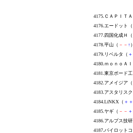
4175.ＣＡＰＩＴ
4176.エードット（
4177.四国化成Ｈ（
4178.平山（
－
－
↑
）
4179.リベルタ（
＋
4180.ｍｏｎｏＡ
4181.東京ボード
4182.アメイジア（
4183.アスタリス
4184.LiNKX（
＋
4185.ヤギ（
－
－
＋
4186.アルプス技
4187.パイロッ