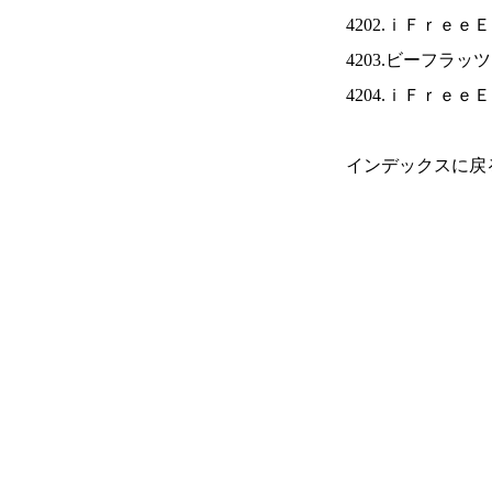
4202.ｉＦｒｅｅ
4203.ビーフラッ
4204.ｉＦｒｅｅ
インデックスに戻