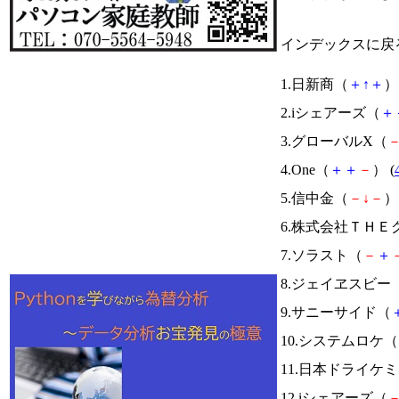
インデックスに戻
1.日新商（
＋
↑
＋
） 
2.iシェアーズ（
＋
3.グローバルX（
4.One（
＋
＋
－
） (
5.信中金（
－
↓
－
） 
6.株式会社ＴＨＥ
7.ソラスト（
－
＋
8.ジェイヱスビー
9.サニーサイド（
10.システムロケ（
11.日本ドライケ
12.iシェアーズ（