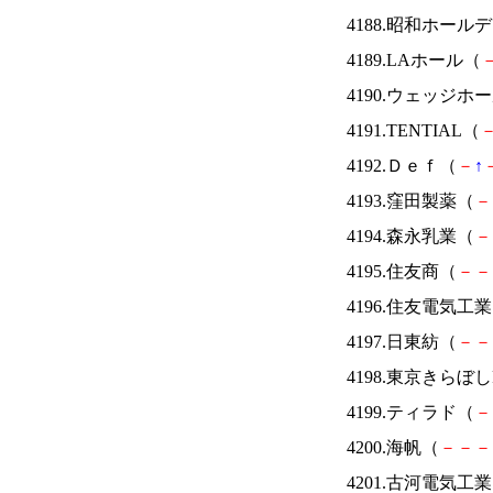
4188.昭和ホール
4189.LAホール（
4190.ウェッジ
4191.TENTIAL（
4192.Ｄｅｆ（
－
↑
4193.窪田製薬（
－
4194.森永乳業（
－
4195.住友商（
－
－
4196.住友電気工
4197.日東紡（
－
－
4198.東京きらぼし
4199.ティラド（
－
4200.海帆（
－
－
－
4201.古河電気工