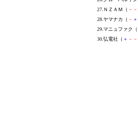
27.ＮＺＡＭ（
－
－
28.ヤマナカ（
－
＋
29.マニュファク（
30.弘電社（
＋
－
－