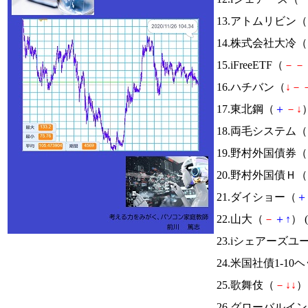
13.アトムリビン（
14.株式会社大冷（
15.iFreeETF（
－
－
16.ハチバン（
↓
－
17.東北鋼（
＋
－
↓
）
18.両毛システム（
19.野村外国債券（
20.野村外国債Ｈ（
21.ダイショー（
＋
22.山大（
－
＋
↑
） (
23.iシェアーズ
24.米国社債1-10
25.歌舞伎（
－
↓
↓
） 
26.グローバルイ