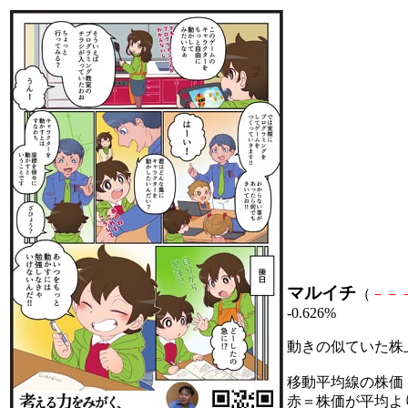
マルイチ
（
－
－
-0.626%
動きの似ていた株
移動平均線の株価
赤＝株価が平均よ