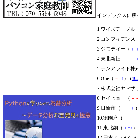
インデックスに戻
1.ワイズテーブル
2.コンフィデン
3.ジモティー（
＋
4.東北新社（
－
－
5.テンアライド株
6.One（
－
↑
↑
） (
49
7.株式会社ヤマザ
8.セイヒョー（
－
9.日新商（
＋
＋
＋
）
10.御園座（
－
－
－
11.東北鋼（
＋
↑
↑
） 
12.日本ドライケ