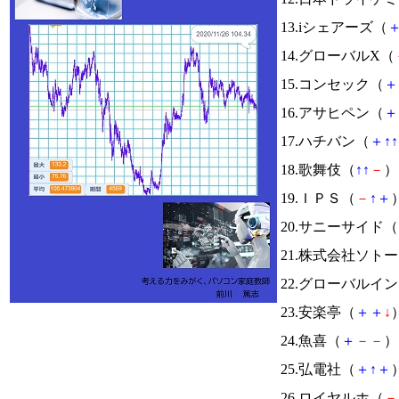
13.iシェアーズ（
14.グローバルX（
15.コンセック（
＋
16.アサヒペン（
＋
17.ハチバン（
＋
↑
↑
18.歌舞伎（
↑
↑
－
） 
19.ＩＰＳ（
－
↑
＋
）
20.サニーサイド（
21.株式会社ソト
22.グローバルイ
23.安楽亭（
＋
＋
↓
）
24.魚喜（
＋
－
－
） 
25.弘電社（
＋
↑
＋
）
26.ロイヤルホ（
－