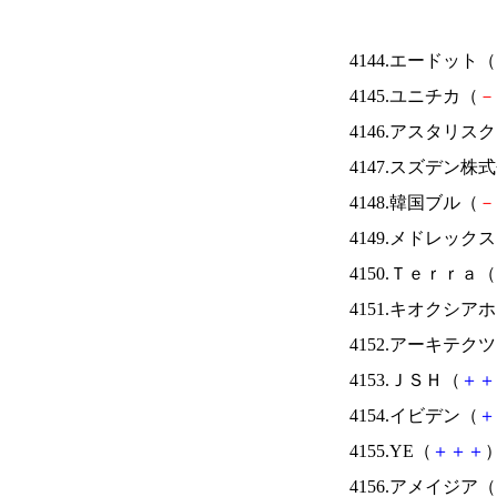
4144.エードット（
4145.ユニチカ（
－
4146.アスタリス
4147.スズデン株
4148.韓国ブル（
－
4149.メドレック
4150.Ｔｅｒｒａ（
4151.キオクシ
4152.アーキテク
4153.ＪＳＨ（
＋
＋
4154.イビデン（
＋
4155.YE（
＋
＋
＋
）
4156.アメイジア（