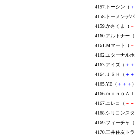
4157.トーシン（
＋
4158.トーメンデ
4159.かさくま（
－
4160.アルトナー（
4161.Ｍマート（
－
4162.エターナ
4163.アイズ（
＋
＋
4164.ＪＳＨ（
＋
＋
4165.YE（
＋
＋
＋
）
4166.ｍｏｎｏＡ
4167.ニレコ（
－
－
4168.シリコンス
4169.フィーチャ（
4170.三井住友ト