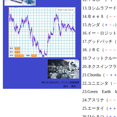
13.ヨシムラフード
14.ＢｅｅＸ（
－
－
15.カンダ（
＋
－
↓
）
16.イー・ロジッ
17.グッドパッチ（
18.ＪＲＣ（
－
－
－
19.フィットクル
20.ネクスインフ
21.Chordia（
－
＋
22.ユニエンタ（
－
23.Green Earth In
24.アスリナ（
－
－
25.エータイ（
＋
＋
26.ひらまつ（
＋
＋