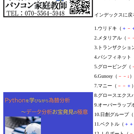
インデックスに戻
1.ウリドキ（
＋
－
2.メタリアル（
－
3.トランザクショ
4.パシフィネット
5.グロービング（
6.Gunosy（
－
－
↓
）
7.マニー（
－
－
＋
）
8.グロースエクス
9.オーバーラッ
10.日創グループ（
11.ベクトル（
＋
＋
12.ＩＧポート（
－