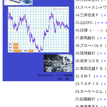
13.スペースシ
14.三井住友Ｆ（
＋
15.山口FG（
＋
＋
16.日揮（
－
－
↓
） (
17.群馬銀行（
＋
＋
18.グローバルＸ（
19.琉球銀行（
＋
＋
20.岩井コスモ（
＋
21.第四北越ＦＧ（
22.ＳＭＴ（
＋
＋
＋
23.ＴＯＰＩＸ（
＋
24.オーケーエム（
25.紀陽銀行（
＋
＋
26.東海東京Ｆ（
＋