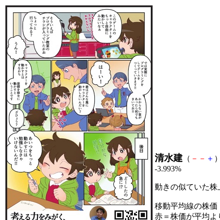
清水建
（
－
－
＋
）
-3.993%
動きの似ていた株
移動平均線の株価
赤＝株価が平均よ