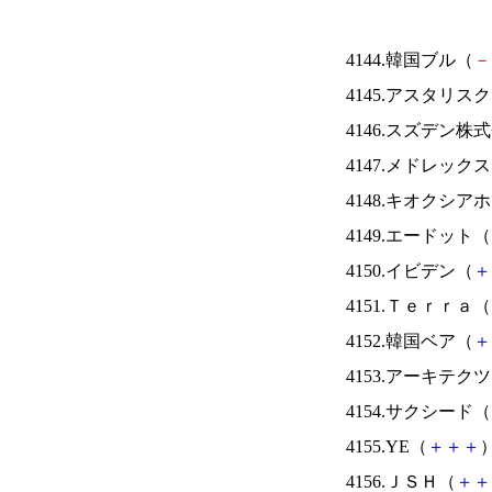
4144.韓国ブル（
－
4145.アスタリス
4146.スズデン株
4147.メドレック
4148.キオクシ
4149.エードット（
4150.イビデン（
＋
4151.Ｔｅｒｒａ（
4152.韓国ベア（
＋
4153.アーキテク
4154.サクシード（
4155.YE（
＋
＋
＋
）
4156.ＪＳＨ（
＋
＋