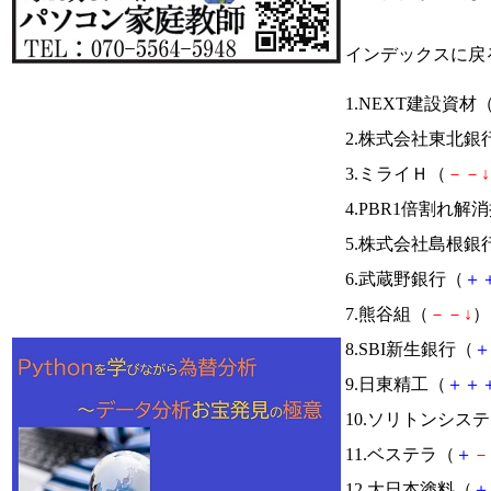
インデックスに戻
1.NEXT建設資材
2.株式会社東北銀
3.ミライＨ（
－
－
↓
4.PBR1倍割れ解
5.株式会社島根銀
6.武蔵野銀行（
＋
7.熊谷組（
－
－
↓
） 
8.SBI新生銀行（
＋
9.日東精工（
＋
＋
10.ソリトンシス
11.ベステラ（
＋
－
12.大日本塗料（
＋