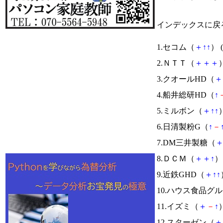
インデックスに戻
1.セコム（
＋
↑
↑
） (
2.ＮＴＴ（
＋
＋
＋
）
3.クオールHD（
＋
4.船井総研HD（
↑
5.ミルボン（
＋
↑
↑
）
6.日清製粉G（
↑
－
7.DM三井製糖（
8.ＤＣＭ（
＋
＋
↑
） 
9.近鉄GHD（
＋
↑
↑
10.ハウス食品グ
11.イズミ（
＋
－
↑
）
12.スターゼン（
＋