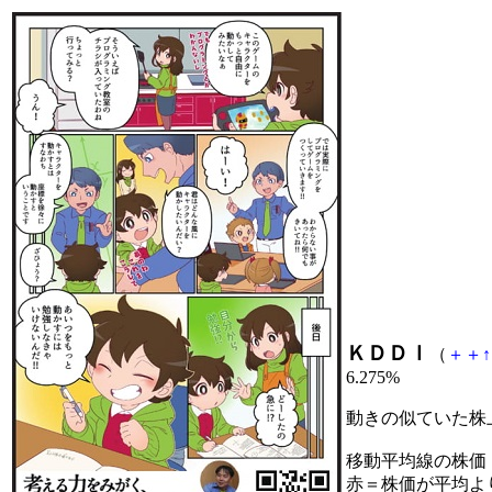
ＫＤＤＩ
（
＋
＋
↑
6.275%
動きの似ていた株
移動平均線の株価
赤＝株価が平均よ