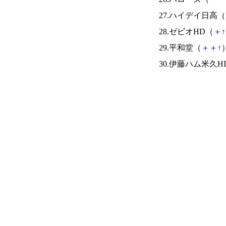
27.ハイデイ日高（
28.ゼビオHD（
＋
↑
29.平和堂（
＋
＋
↑
）
30.伊藤ハム米久H