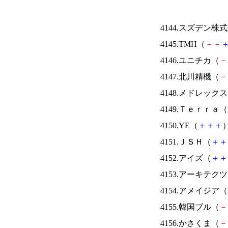
4144.スズデン株
4145.TMH（
－
－
4146.ユニチカ（
－
4147.北川精機（
－
4148.メドレック
4149.Ｔｅｒｒａ（
4150.YE（
＋
＋
＋
）
4151.ＪＳＨ（
＋
＋
4152.アイズ（
＋
＋
4153.アーキテク
4154.アメイジア（
4155.韓国ブル（
－
4156.かさくま（
－