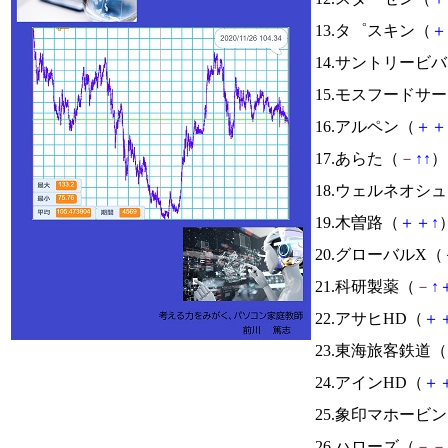
13.タ゜スキン（
＋
14.サントリービ
15.モスフードサ
16.アルペン（
＋
＋
17.あらた（
－
↑
↑
） 
18.ウェルネオシ
19.木曽路（
＋
＋
↑
）
20.グローバルX（
21.科研製薬（
－
↑
22.アサヒHD（
＋
23.東海旅客鉄道（
24.アインHD（
＋
25.象印マホービ
26.ハローズ（
－
－