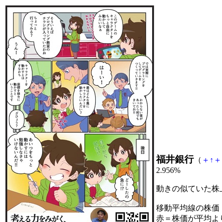
福井銀行
（
＋
↑
＋
2.956%
動きの似ていた株
移動平均線の株価
赤＝株価が平均よ