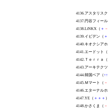
4136.アスタリス
4137.円谷フィー
4138.LiNKX（
＋
4139.イビデン（
＋
4140.キオクシ
4141.エードット（
4142.Ｔｅｒｒａ（
4143.アーキテク
4144.韓国ベア（
↑
↑
4145.Ｍマート（
－
4146.エターナ
4147.YE（
＋
＋
＋
）
4148.かさくま（
－