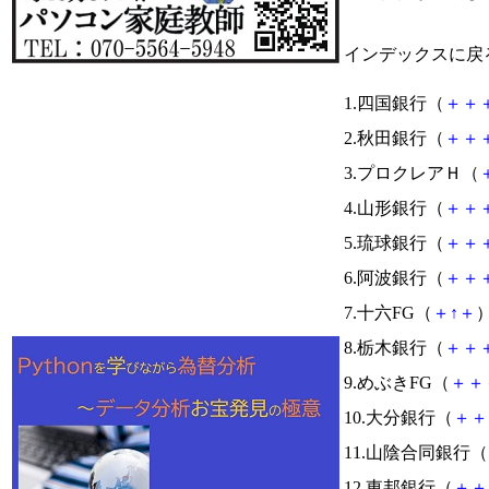
インデックスに戻
1.四国銀行（
＋
＋
2.秋田銀行（
＋
＋
3.プロクレアＨ（
4.山形銀行（
＋
＋
5.琉球銀行（
＋
＋
6.阿波銀行（
＋
＋
7.十六FG（
＋
↑
＋
）
8.栃木銀行（
＋
＋
9.めぶきFG（
＋
＋
10.大分銀行（
＋
＋
11.山陰合同銀行（
12.東邦銀行（
＋
＋