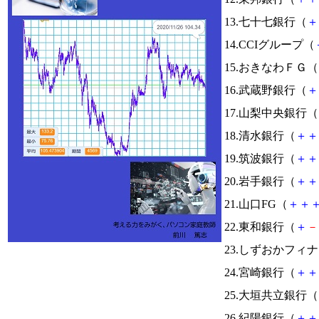
13.七十七銀行（
＋
14.CCIグループ（
15.おきなわＦＧ（
16.武蔵野銀行（
＋
17.山梨中央銀行（
18.清水銀行（
＋
＋
19.筑波銀行（
＋
＋
20.岩手銀行（
＋
＋
21.山口FG（
＋
＋
22.東和銀行（
＋
－
23.しずおかフィ
24.宮崎銀行（
＋
＋
25.大垣共立銀行（
26.紀陽銀行（
＋
＋