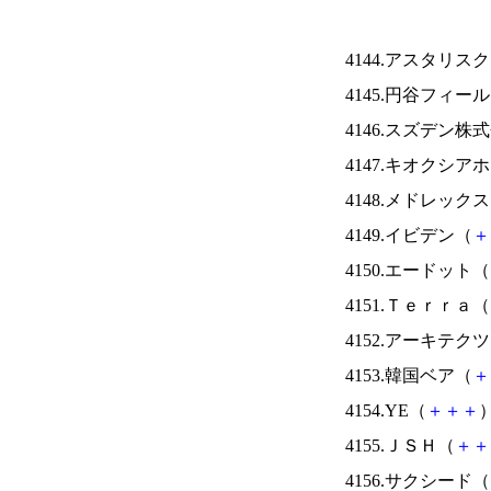
4144.アスタリス
4145.円谷フィー
4146.スズデン株
4147.キオクシ
4148.メドレック
4149.イビデン（
＋
4150.エードット（
4151.Ｔｅｒｒａ（
4152.アーキテク
4153.韓国ベア（
＋
4154.YE（
＋
＋
＋
）
4155.ＪＳＨ（
＋
＋
4156.サクシード（