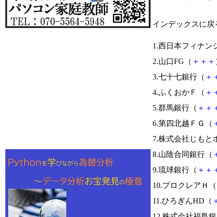
インデックスに戻
1.西日本フィナン
2.山口FG（
＋
＋
＋
3.七十七銀行（
＋
4.ふくおかＦ（
＋
5.群馬銀行（
＋
＋
6.第四北越ＦＧ（
7.株式会社じも
8.山陰合同銀行（
9.琉球銀行（
＋
＋
10.プロクレアＨ（
11.ひろぎんHD（
12.株式会社福島