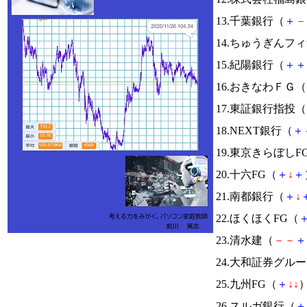
13.千葉銀行（
＋
－
14.ちゅうぎんフ
15.紀陽銀行（
＋
＋
16.おきなわＦＧ（
17.東証銀行指投（
18.NEXT銀行（
＋
19.東京きらぼしF
20.十六FG（
＋
↓
＋
21.南都銀行（
＋
↓
22.ほくほくFG（
23.清水建（
－
－
＋
24.大和証券グル
25.九州FG（
＋
↓
↓
）
26.スルガ銀行（
＋