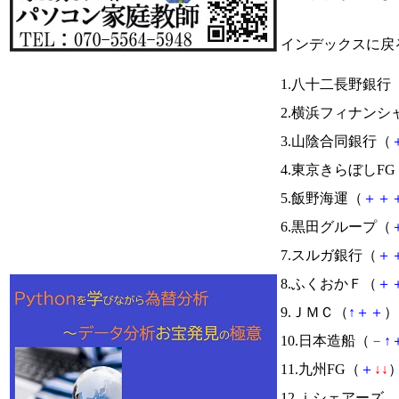
インデックスに戻
1.八十二長野銀行
2.横浜フィナンシ
3.山陰合同銀行（
4.東京きらぼしFG
5.飯野海運（
＋
＋
6.黒田グループ（
7.スルガ銀行（
＋
8.ふくおかＦ（
＋
9.ＪＭＣ（
↑
＋
＋
） 
10.日本造船（
－
↑
11.九州FG（
＋
↓
↓
）
12.ｉシェアーズ