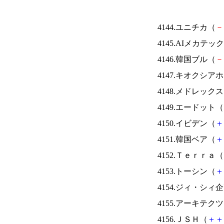
4144.ユニチカ（
－
4145.AIメカテッ
4146.韓国ブル（
－
4147.キオクシ
4148.メドレック
4149.エードット（
4150.イビデン（
＋
4151.韓国ベア（
＋
4152.Ｔｅｒｒａ（
4153.トーシン（
＋
4154.ジィ・シィ
4155.アーキテク
4156.ＪＳＨ（
＋
＋