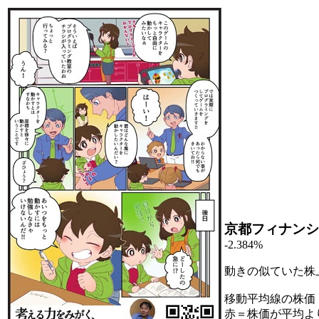
京都フィナンシ
-2.384%
動きの似ていた株
移動平均線の株価
赤＝株価が平均よ