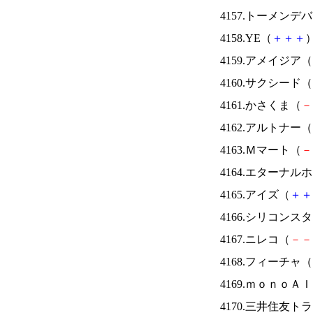
4157.トーメンデ
4158.YE（
＋
＋
＋
）
4159.アメイジア（
4160.サクシード（
4161.かさくま（
－
4162.アルトナー（
4163.Ｍマート（
－
4164.エターナ
4165.アイズ（
＋
＋
4166.シリコンス
4167.ニレコ（
－
－
4168.フィーチャ（
4169.ｍｏｎｏＡ
4170.三井住友ト