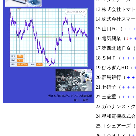
13.株式会社トマ
14.株式会社スマ
15.山口FG（
＋
＋
16.電気興業（
↓
＋
17.第四北越ＦＧ（
18.ＳＭＴ（
＋
＋
＋
19.ひろぎんHD（
20.群馬銀行（
＋
＋
21.セ硝子（
＋
＋
＋
22.三菱重（
＋
＋
＋
23.ガバナンス・
24.星和電機株式
25.ｉシェアーズ（
26.ＴＯＰＩＸ（
＋