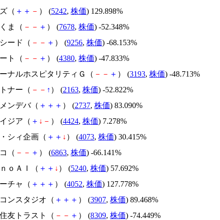
イズ（
＋
＋
－
） (
5242
,
株価
) 129.898%
かさくま（
－
－
＋
） (
7678
,
株価
) -52.348%
サクシード（
－
－
＋
） (
9256
,
株価
) -68.153%
Ｍマート（
－
－
＋
） (
4380
,
株価
) -47.833%
エターナルホスピタリティＧ（
－
－
＋
） (
3193
,
株価
) -48.713%
アルトナー（
－
－
↑
） (
2163
,
株価
) -52.822%
トーメンデバ（
＋
＋
＋
） (
2737
,
株価
) 83.090%
アメイジア（
＋
↓
－
） (
4424
,
株価
) 7.278%
ジィ・シィ企画（
＋
＋
↓
） (
4073
,
株価
) 30.415%
レコ（
－
－
＋
） (
6863
,
株価
) -66.141%
ｍｏｎｏＡＩ（
＋
＋
↓
） (
5240
,
株価
) 57.692%
フィーチャ（
＋
＋
＋
） (
4052
,
株価
) 127.778%
シリコンスタジオ（
＋
＋
＋
） (
3907
,
株価
) 89.468%
三井住友トラスト（
－
－
＋
） (
8309
,
株価
) -74.449%