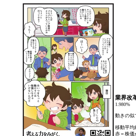
業界改
1.980%
動きの似
移動平均
赤＝株価