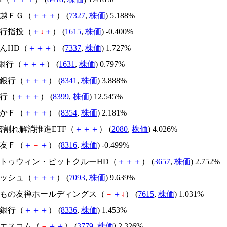
北越ＦＧ（
＋
＋
＋
） (
7327
,
株価
) 5.188%
銀行指投（
＋
↓
＋
） (
1615
,
株価
) -0.400%
ぎんHD（
＋
＋
＋
） (
7337
,
株価
) 1.727%
T銀行（
＋
＋
＋
） (
1631
,
株価
) 0.797%
七銀行（
＋
＋
＋
） (
8341
,
株価
) 3.888%
銀行（
＋
＋
＋
） (
8399
,
株価
) 12.545%
おかＦ（
＋
＋
＋
） (
8354
,
株価
) 2.181%
R1倍割れ解消推進ETF（
＋
＋
＋
） (
2080
,
株価
) 4.026%
住友Ｆ（
＋
－
＋
） (
8316
,
株価
) -0.499%
ールトゥウィン・ピットクルーHD（
＋
＋
＋
） (
3657
,
株価
) 2.752%
ィッシュ（
＋
＋
＋
） (
7093
,
株価
) 9.639%
都きもの友禅ホールディングス（
－
＋
↓
） (
7615
,
株価
) 1.031%
野銀行（
＋
＋
＋
） (
8336
,
株価
) 1.453%
イエスコム（
－
＋
＋
） (
3779
,
株価
) 2.326%