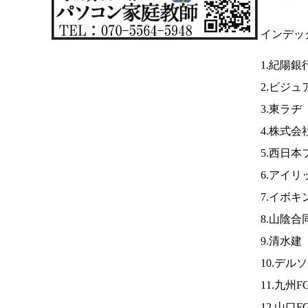
インデッ
1.紀陽銀
2.ビジ
3.東ラヂ
4.株式
5.西日
6.アイリ
7.イボキ
8.山陰合
9.清水建
10.デル
11.九州F
12.山口F