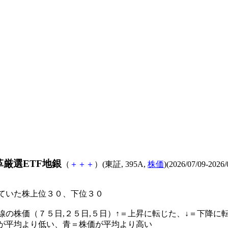
革厳選ETF地銀
（
＋
＋
＋
）(東証, 395A,
株価
)(2026/07/09-2026/
ていた株上位３０、下位３０
線の株価（７５日,２５日,５日）↑＝上昇に転じた、↓＝下降に
が平均より低い、青＝株価が平均より高い