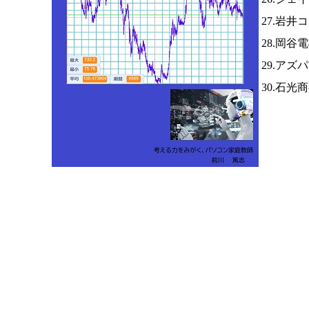
27.岩井
28.岡
29.アズ
30.石光