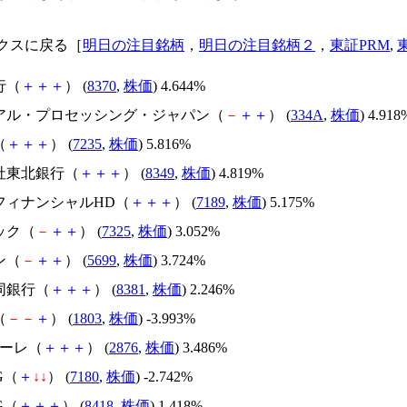
クスに戻る［
明日の注目銘柄
，
明日の注目銘柄２
，
東証PRM
,
行（
＋
＋
＋
） (
8370
,
株価
) 4.644%
ュアル・プロセッシング・ジャパン（
－
＋
＋
） (
334A
,
株価
) 4.918
（
＋
＋
＋
） (
7235
,
株価
) 5.816%
会社東北銀行（
＋
＋
＋
） (
8349
,
株価
) 4.819%
本フィナンシャルHD（
＋
＋
＋
） (
7189
,
株価
) 5.175%
ック（
－
＋
＋
） (
7325
,
株価
) 3.052%
ン（
－
＋
＋
） (
5699
,
株価
) 3.724%
同銀行（
＋
＋
＋
） (
8381
,
株価
) 2.246%
（
－
－
＋
） (
1803
,
株価
) -3.993%
ソーレ（
＋
＋
＋
） (
2876
,
株価
) 3.486%
G（
＋
↓
↓
） (
7180
,
株価
) -2.742%
G（
＋
＋
＋
） (
8418
,
株価
) 1.418%