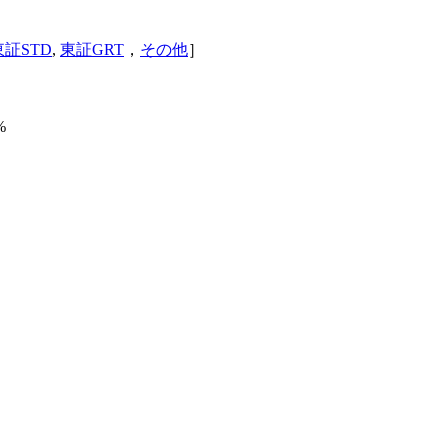
東証STD
,
東証GRT
，
その他
］
%