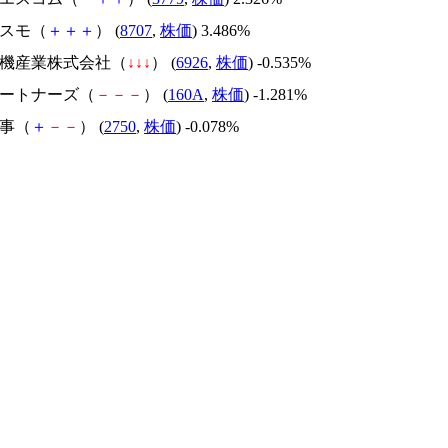
コスモ（
＋
＋
＋
） (
8707
,
株価
) 3.486%
谷電機産業株式会社（
↓
↓
↓
） (
6926
,
株価
) -0.535%
パートナーズ（
－
－
－
） (
160A
,
株価
) -1.281%
商事（
＋
－
－
） (
2750
,
株価
) -0.078%