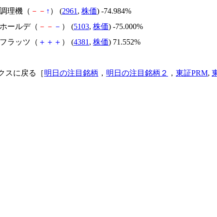
日本調理機（
－
－
↑
） (
2961
,
株価
) -74.984%
昭和ホールデ（
－
－
－
） (
5103
,
株価
) -75.000%
ビーフラッツ（
＋
＋
＋
） (
4381
,
株価
) 71.552%
クスに戻る［
明日の注目銘柄
，
明日の注目銘柄２
，
東証PRM
,