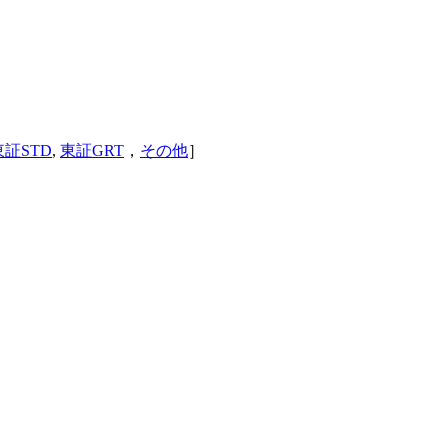
東証STD
,
東証GRT
，
その他
］