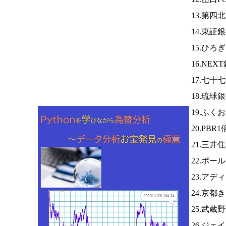
13.第四
14.東証
15.ひろ
16.NEX
17.七十
18.琉球
19.ふく
20.PB
21.三井
22.ポ
23.アデ
24.京
25.武蔵
26.ジェ