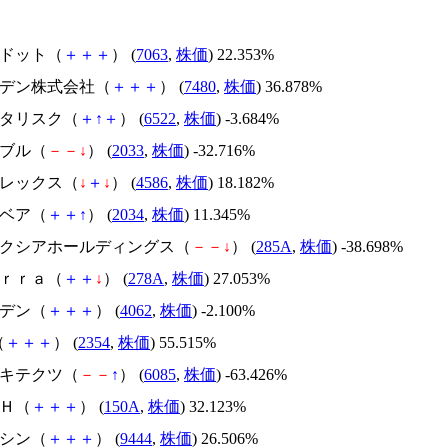
エードット（
＋
＋
＋
） (
7063
,
株価
) 22.353%
スズデン株式会社（
＋
＋
＋
） (
7480
,
株価
) 36.878%
アスタリスク（
＋
↑
＋
） (
6522
,
株価
) -3.684%
韓国ブル（
－
－
↓
） (
2033
,
株価
) -32.716%
メドレックス（
↓
＋
↓
） (
4586
,
株価
) 18.182%
韓国ベア（
＋
＋
↑
） (
2034
,
株価
) 11.345%
キオクシアホールディングス（
－
－
↓
） (
285A
,
株価
) -38.698%
Ｔｅｒｒａ（
＋
＋
↓
） (
278A
,
株価
) 27.053%
イビデン（
＋
＋
＋
） (
4062
,
株価
) -2.100%
（
＋
＋
＋
） (
2354
,
株価
) 55.515%
アーキテクツ（
－
－
↑
） (
6085
,
株価
) -63.426%
ＳＨ（
＋
＋
＋
） (
150A
,
株価
) 32.123%
トーシン（
＋
＋
＋
） (
9444
,
株価
) 26.506%