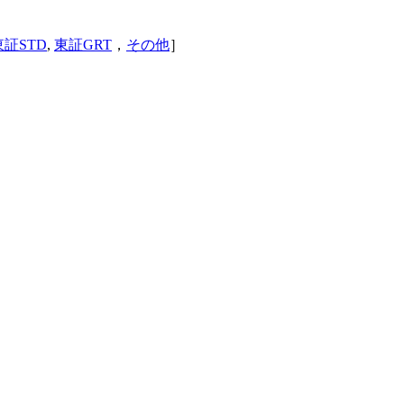
東証STD
,
東証GRT
，
その他
］