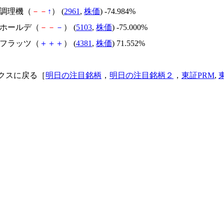
日本調理機（
－
－
↑
） (
2961
,
株価
) -74.984%
昭和ホールデ（
－
－
－
） (
5103
,
株価
) -75.000%
ビーフラッツ（
＋
＋
＋
） (
4381
,
株価
) 71.552%
クスに戻る［
明日の注目銘柄
，
明日の注目銘柄２
，
東証PRM
,