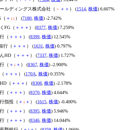
石ホールディングス株式会社（
－
＋
＋
） (
1514
,
株価
) 6.607%
G（
＋
↓
↓
） (
7180
,
株価
) -2.742%
ほくFG（
＋
＋
＋
） (
8377
,
株価
) 7.259%
銀行（
＋
＋
＋
） (
8399
,
株価
) 12.545%
T銀行（
＋
＋
＋
） (
1631
,
株価
) 0.797%
ぎんHD（
＋
＋
＋
） (
7337
,
株価
) 1.727%
銀行（
＋
↓
＋
） (
8367
,
株価
) -2.900%
Ｔ（
＋
＋
＋
） (
170A
,
株価
) 0.355%
なHD（
＋
＋
＋
） (
8308
,
株価
) -2.178%
銀行（
＋
＋
＋
） (
8370
,
株価
) 4.644%
銀行指投（
＋
↓
＋
） (
1615
,
株価
) -0.400%
銀行（
＋
＋
＋
） (
8395
,
株価
) 5.946%
銀行（
＋
＋
＋
） (
8346
,
株価
) 14.044%
二長野銀行（
＋
↑
＋
） (
8359
,
株価
) 1.066%