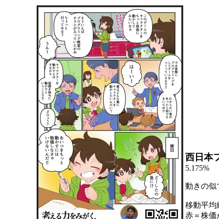
西日本
5.175%
動きの似
移動平均
赤＝株価