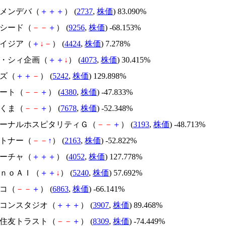
トーメンデバ（
＋
＋
＋
） (
2737
,
株価
) 83.090%
サクシード（
－
－
＋
） (
9256
,
株価
) -68.153%
アメイジア（
＋
↓
－
） (
4424
,
株価
) 7.278%
ジィ・シィ企画（
＋
＋
↓
） (
4073
,
株価
) 30.415%
イズ（
＋
＋
－
） (
5242
,
株価
) 129.898%
Ｍマート（
－
－
＋
） (
4380
,
株価
) -47.833%
かさくま（
－
－
＋
） (
7678
,
株価
) -52.348%
エターナルホスピタリティＧ（
－
－
＋
） (
3193
,
株価
) -48.713%
アルトナー（
－
－
↑
） (
2163
,
株価
) -52.822%
フィーチャ（
＋
＋
＋
） (
4052
,
株価
) 127.778%
ｍｏｎｏＡＩ（
＋
＋
↓
） (
5240
,
株価
) 57.692%
レコ（
－
－
＋
） (
6863
,
株価
) -66.141%
シリコンスタジオ（
＋
＋
＋
） (
3907
,
株価
) 89.468%
三井住友トラスト（
－
－
＋
） (
8309
,
株価
) -74.449%