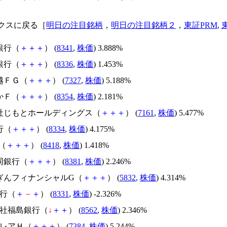
クスに戻る［
明日の注目銘柄
，
明日の注目銘柄２
，
東証PRM
,
銀行（
＋
＋
＋
） (
8341
,
株価
) 3.888%
銀行（
＋
＋
＋
） (
8336
,
株価
) 1.453%
越ＦＧ（
＋
＋
＋
） (
7327
,
株価
) 5.188%
かＦ（
＋
＋
＋
） (
8354
,
株価
) 2.181%
会社じもとホールディングス（
＋
＋
＋
） (
7161
,
株価
) 5.477%
行（
＋
＋
＋
） (
8334
,
株価
) 4.175%
G（
＋
＋
＋
） (
8418
,
株価
) 1.418%
同銀行（
＋
＋
＋
） (
8381
,
株価
) 2.246%
うぎんフィナンシャルG（
＋
＋
＋
） (
5832
,
株価
) 4.314%
銀行（
＋
－
＋
） (
8331
,
株価
) -2.326%
会社福島銀行（
↓
＋
＋
） (
8562
,
株価
) 2.346%
クレアＨ（
＋
＋
＋
） (
7384
,
株価
) 5.244%