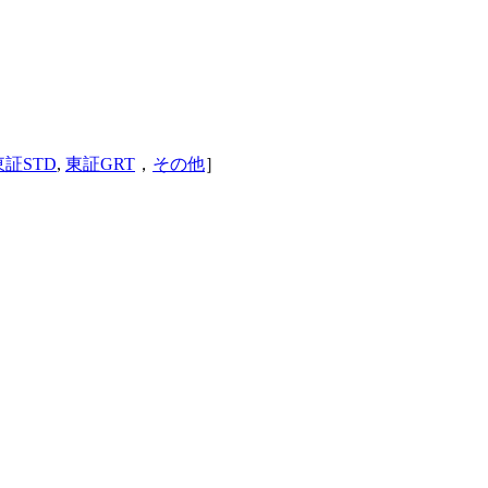
東証STD
,
東証GRT
，
その他
］