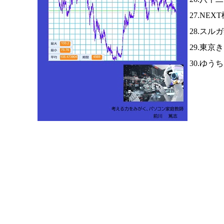
27.NEX
28.スル
29.東京
30.ゆう