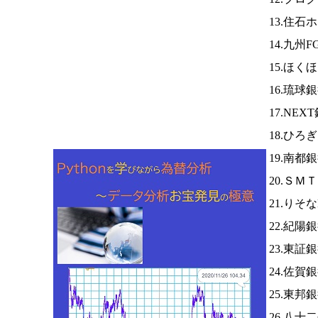
13.住
14.九州F
15.ほく
16.琉球
17.NEX
18.ひろ
19.南都
20.ＳＭ
21.りそ
22.紀陽
23.東証
24.佐賀
25.東邦
26.八十