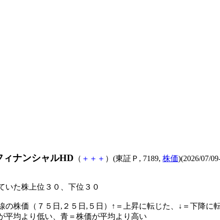
フィナンシャルHD
（
＋
＋
＋
）(東証Ｐ, 7189,
株価
)(2026/07/09
ていた株上位３０、下位３０
線の株価（７５日,２５日,５日）↑＝上昇に転じた、↓＝下降に
が平均より低い、青＝株価が平均より高い