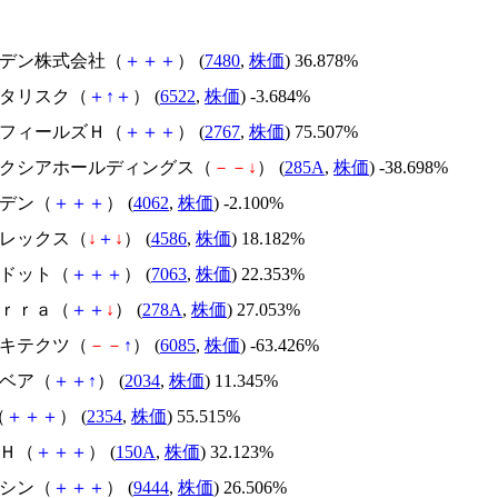
スズデン株式会社（
＋
＋
＋
） (
7480
,
株価
) 36.878%
アスタリスク（
＋
↑
＋
） (
6522
,
株価
) -3.684%
円谷フィールズＨ（
＋
＋
＋
） (
2767
,
株価
) 75.507%
キオクシアホールディングス（
－
－
↓
） (
285A
,
株価
) -38.698%
イビデン（
＋
＋
＋
） (
4062
,
株価
) -2.100%
メドレックス（
↓
＋
↓
） (
4586
,
株価
) 18.182%
エードット（
＋
＋
＋
） (
7063
,
株価
) 22.353%
Ｔｅｒｒａ（
＋
＋
↓
） (
278A
,
株価
) 27.053%
アーキテクツ（
－
－
↑
） (
6085
,
株価
) -63.426%
韓国ベア（
＋
＋
↑
） (
2034
,
株価
) 11.345%
（
＋
＋
＋
） (
2354
,
株価
) 55.515%
ＳＨ（
＋
＋
＋
） (
150A
,
株価
) 32.123%
トーシン（
＋
＋
＋
） (
9444
,
株価
) 26.506%