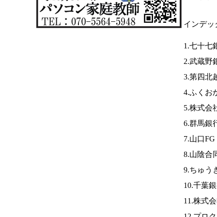
インデッ
1.七十七
2.武蔵野
3.第四北
4.ふくお
5.株式
6.群馬銀
7.山口F
8.山陰合
9.ちゅ
10.千葉
11.株式
12.プロ