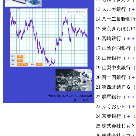
13.スルガ銀行（
＋
14.八十二長野銀
15.東京きらぼしF
16.宮崎銀行（
＋
＋
17.山陰合同銀行（
18.山形銀行（
＋
＋
19.山梨中央銀行（
20.百十四銀行（
＋
21.第四北越ＦＧ（
22.群馬銀行（
＋
＋
23.ふくおかＦ（
＋
24.京葉銀行（
＋
↓
↓
25.株式会社じも
26.株式会社トマ