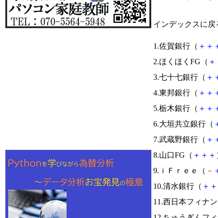
インデックスに戻
1.佐賀銀行（
＋
＋
2.ほくほくFG（
＋
3.七十七銀行（
＋
4.東邦銀行（
＋
＋
5.栃木銀行（
＋
＋
6.大垣共立銀行（
7.武蔵野銀行（
＋
8.山口FG（
＋
＋
＋
9.ｉＦｒｅｅ（
－
10.清水銀行（
＋
＋
11.西日本フィナ
12.ちゅうぎんフ