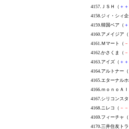
4157.ＪＳＨ（
＋
＋
4158.ジィ・シィ
4159.韓国ベア（
＋
4160.アメイジア（
4161.Ｍマート（
－
4162.かさくま（
－
4163.アイズ（
＋
＋
4164.アルトナー（
4165.エターナ
4166.ｍｏｎｏＡ
4167.シリコンス
4168.ニレコ（
－
－
4169.フィーチャ（
4170.三井住友ト