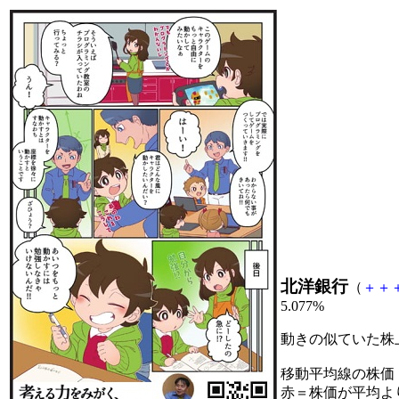
北洋銀行
（
＋
＋
5.077%
動きの似ていた株
移動平均線の株価
赤＝株価が平均よ