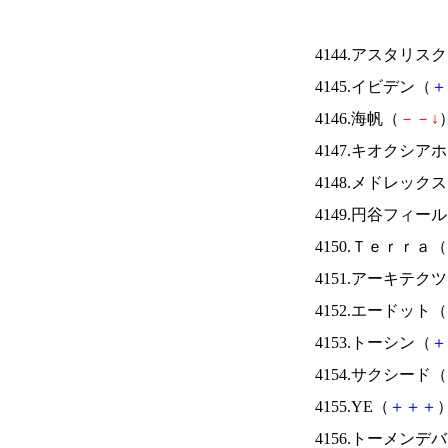
4144.アスタリス
4145.イビデン（
＋
4146.海帆（
－
－
↓
）
4147.キオクシ
4148.メドレック
4149.円谷フィー
4150.Ｔｅｒｒａ（
4151.アーキテク
4152.エードット（
4153.トーシン（
＋
4154.サクシード（
4155.YE（
＋
＋
＋
）
4156.トーメンデ