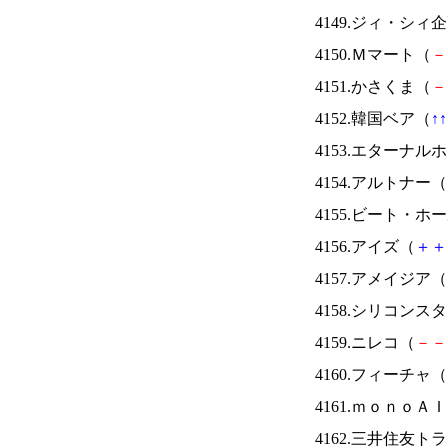
4149.ジィ・シィ
4150.Ｍマート（
－
4151.かさくま（
－
4152.韓国ベア（
↑
↑
4153.エターナ
4154.アルトナー（
4155.ビート・
4156.アイズ（
＋
＋
4157.アメイジア（
4158.シリコンス
4159.ニレコ（
－
－
4160.フィーチャ（
4161.ｍｏｎｏＡ
4162.三井住友ト