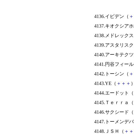
4136.イビデン（
＋
4137.キオクシ
4138.メドレック
4139.アスタリス
4140.アーキテク
4141.円谷フィー
4142.トーシン（
＋
4143.YE（
＋
＋
＋
）
4144.エードット（
4145.Ｔｅｒｒａ（
4146.サクシード（
4147.トーメンデ
4148.ＪＳＨ（
＋
＋