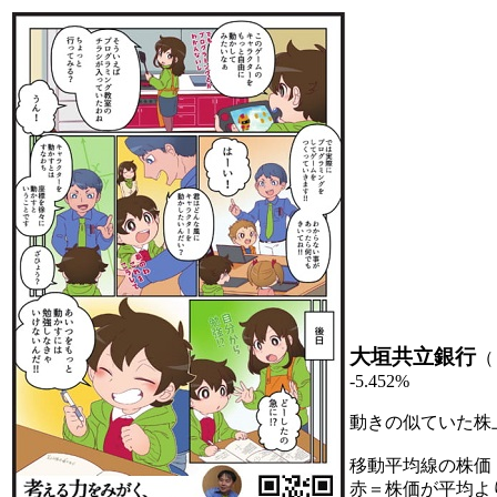
大垣共立銀行
（
-5.452%
動きの似ていた株
移動平均線の株価
赤＝株価が平均よ