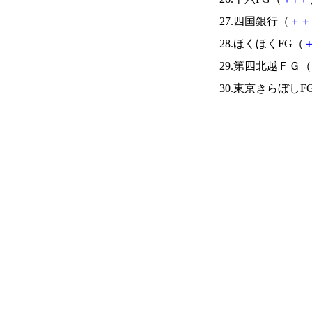
27.四国銀行（
＋
＋
28.ほくほくFG（
29.第四北越ＦＧ（
30.東京きらぼしF