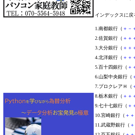
インデックスに戻
1.南都銀行（
＋
－
2.佐賀銀行（
＋
＋
3.大分銀行（
＋
＋
4.北洋銀行（
＋
＋
5.百十四銀行（
＋
6.山梨中央銀行（
7.プロクレアＨ（
8.栃木銀行（
＋
＋
9.七十七銀行（
＋
10.宮崎銀行（
＋
＋
11.武蔵野銀行（
＋
12.百五銀行（
＋
＋