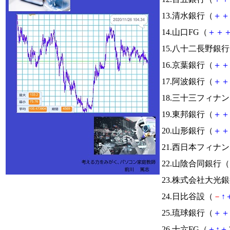
13.清水銀行（
＋
＋
14.山口FG（
＋
＋
15.八十二長野銀
16.京葉銀行（
＋
＋
17.阿波銀行（
＋
＋
18.三十三フィナ
19.東邦銀行（
＋
＋
20.山形銀行（
＋
＋
21.西日本フィナ
22.山陰合同銀行（
23.株式会社大光
24.日比谷設（
－
↑
25.琉球銀行（
＋
＋
26.十六FG（
＋
↑
＋