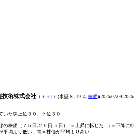
礎技術株式会社
（
＋
＋
↑
）(東証Ｓ, 1914,
株価
)(2026/07/09-2026
ていた株上位３０、下位３０
線の株価（７５日,２５日,５日）↑＝上昇に転じた、↓＝下降に
が平均より低い、青＝株価が平均より高い