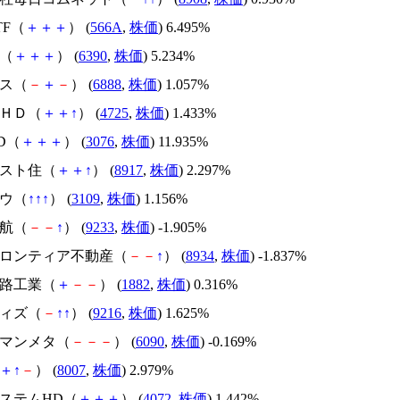
ETF（
＋
＋
＋
） (
566A
,
株価
) 6.495%
製（
＋
＋
＋
） (
6390
,
株価
) 5.234%
モス（
－
＋
－
） (
6888
,
株価
) 1.057%
ＣＨＤ（
＋
＋
↑
） (
4725
,
株価
) 1.433%
D（
＋
＋
＋
） (
3076
,
株価
) 11.935%
ースト住（
＋
＋
↑
） (
8917
,
株価
) 2.297%
ボウ（
↑
↑
↑
） (
3109
,
株価
) 1.156%
ア航（
－
－
↑
） (
9233
,
株価
) -1.905%
ンフロンティア不動産（
－
－
↑
） (
8934
,
株価
) -1.837%
道路工業（
＋
－
－
） (
1882
,
株価
) 0.316%
ウィズ（
－
↑
↑
） (
9216
,
株価
) 1.625%
ーマンメタ（
－
－
－
） (
6090
,
株価
) -0.169%
＋
↑
－
） (
8007
,
株価
) 2.979%
システムHD（
＋
＋
＋
） (
4072
,
株価
) 1.442%