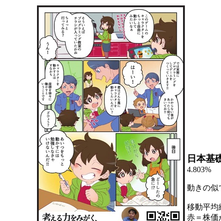
日本基
4.803%
動きの似
移動平均
赤＝株価