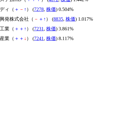
セディ（
＋
－
↑
） (
7278
,
株価
) 0.504%
平洋興発株式会社（
－
＋
↑
） (
8835
,
株価
) 1.017%
ー工業（
＋
＋
↑
） (
7231
,
株価
) 3.861%
バ産業（
＋
＋
↓
） (
7241
,
株価
) 8.117%