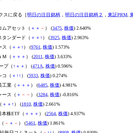
クスに戻る［
明日の注目銘柄
，
明日の注目銘柄２
，
東証PRM
,
ドコムアセット（
＋
＋
－
） (
3475
,
株価
) 2.640%
ルスタンダード（
＋
＋
↑
） (
3925
,
株価
) 2.963%
ース（
＋
＋
↑
） (
9761
,
株価
) 1.573%
ＡＭ（
＋
＋
＋
） (
2011
,
株価
) 3.633%
ループ（
↑
＋
＋
） (
471A
,
株価
) 0.596%
ンコ（
＋
↑
↑
） (
5933
,
株価
) 0.274%
装工業（
＋
＋
＋
） (
6485
,
株価
) 4.981%
ャース（
＋
－
－
） (
3284
,
株価
) -0.816%
（
＋
＋
↑
） (
1810
,
株価
) 2.661%
I日本株ETF（
＋
＋
＋
） (
2564
,
株価
) 4.937%
鋼（
－
＋
－
） (
5461
,
株価
) 1.861%
式会社毎日コムネット（
－
↑
↑
） (
8908
,
株価
) 0.930%