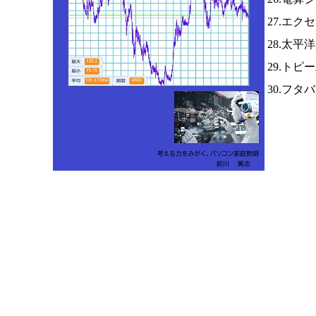
27.エク
28.太
29.トピ
30.フタ