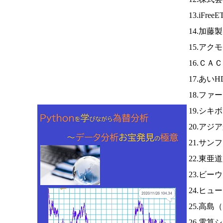
13.iFree
14.加藤
15.アク
16.ＣＡ
17.あいH
18.ファ
19.シキ
20.アジ
21.サ
22.東亜
23.ビー
24.ヒュ
25.高島（
26.電算