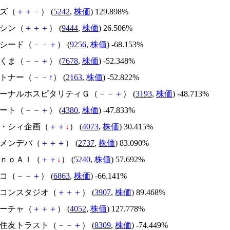
イズ（
＋
＋
－
） (
5242
,
株価
) 129.898%
トーシン（
＋
＋
＋
） (
9444
,
株価
) 26.506%
サクシード（
－
－
＋
） (
9256
,
株価
) -68.153%
かさくま（
－
－
＋
） (
7678
,
株価
) -52.348%
アルトナー（
－
－
↑
） (
2163
,
株価
) -52.822%
エターナルホスピタリティＧ（
－
－
＋
） (
3193
,
株価
) -48.713%
Ｍマート（
－
－
＋
） (
4380
,
株価
) -47.833%
ジィ・シィ企画（
＋
＋
↓
） (
4073
,
株価
) 30.415%
トーメンデバ（
＋
＋
＋
） (
2737
,
株価
) 83.090%
ｍｏｎｏＡＩ（
＋
＋
↓
） (
5240
,
株価
) 57.692%
レコ（
－
－
＋
） (
6863
,
株価
) -66.141%
シリコンスタジオ（
＋
＋
＋
） (
3907
,
株価
) 89.468%
フィーチャ（
＋
＋
＋
） (
4052
,
株価
) 127.778%
三井住友トラスト（
－
－
＋
） (
8309
,
株価
) -74.449%