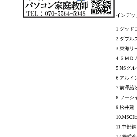
インデッ
1.グッ
2.ダブ
3.東海リ
4.ＳＭＤ
5.NSグ
6.アルイ
7.前澤給
8.フージ
9.松井建
10.MSC
11.中部
12.株