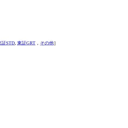
東証STD
,
東証GRT
，
その他
］