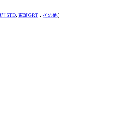
東証STD
,
東証GRT
，
その他
］