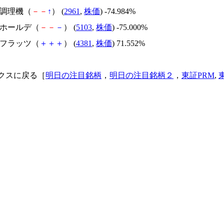
日本調理機（
－
－
↑
） (
2961
,
株価
) -74.984%
昭和ホールデ（
－
－
－
） (
5103
,
株価
) -75.000%
ビーフラッツ（
＋
＋
＋
） (
4381
,
株価
) 71.552%
クスに戻る［
明日の注目銘柄
，
明日の注目銘柄２
，
東証PRM
,