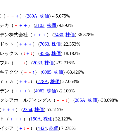
H（
－
－
＋
） (
280A
,
株価
) -45.075%
ユニチカ（
－
＋
＋
） (
3103
,
株価
) 9.892%
スズデン株式会社（
＋
＋
＋
） (
7480
,
株価
) 36.878%
エードット（
＋
＋
＋
） (
7063
,
株価
) 22.353%
メドレックス（
↓
＋
↓
） (
4586
,
株価
) 18.182%
韓国ブル（
－
－
↓
） (
2033
,
株価
) -32.716%
アーキテクツ（
－
－
↑
） (
6085
,
株価
) -63.426%
Ｔｅｒｒａ（
＋
＋
↓
） (
278A
,
株価
) 27.053%
イビデン（
＋
＋
＋
） (
4062
,
株価
) -2.100%
キオクシアホールディングス（
－
－
↓
） (
285A
,
株価
) -38.698%
（
＋
＋
＋
） (
2354
,
株価
) 55.515%
ＳＨ（
＋
＋
＋
） (
150A
,
株価
) 32.123%
アメイジア（
＋
↓
－
） (
4424
,
株価
) 7.278%