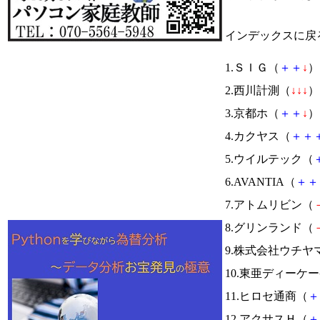
インデックスに戻
1.ＳＩＧ（
＋
＋
↓
） 
2.西川計測（
↓
↓
↓
） 
3.京都ホ（
＋
＋
↓
） 
4.カクヤス（
＋
＋
5.ウイルテック（
6.AVANTIA（
＋
＋
7.アトムリビン（
8.グリンランド（
9.株式会社ウチ
10.東亜ディーケ
11.ヒロセ通商（
＋
12.アクサスＨ（
＋