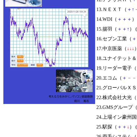
13.ＮＥＸＴ（
＋
↑
14.WDI（
＋
＋
＋
） 
15.揚羽（
＋
＋
↑
） (
16.セブン工業（
＋
17.中京医薬（
↓
↓
↓
）
18.ユナイテット
19.リーダー電子（
20.エコム（
＋
－
－
21.グローバル
22.株式会社大光（
23.GMSグループ
24.上場イン豪州
25.駅探（
＋
＋
↓
） (
26.両毛システム（