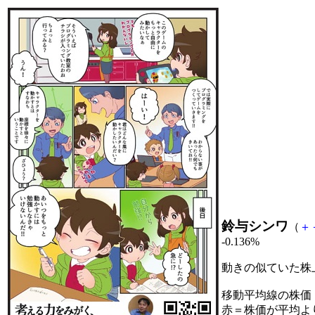
鈴与シンワ
（
＋
-0.136%
動きの似ていた株
移動平均線の株価
赤＝株価が平均よ