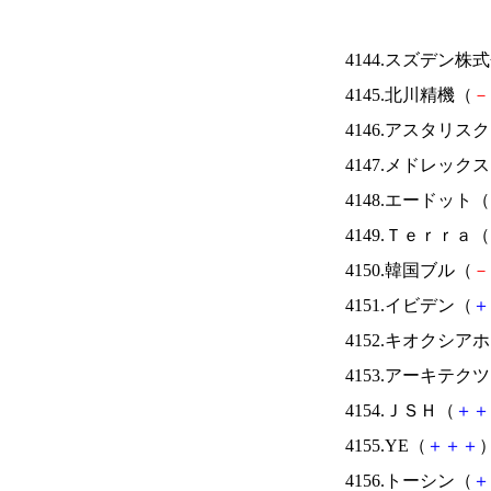
4144.スズデン株
4145.北川精機（
－
4146.アスタリス
4147.メドレック
4148.エードット（
4149.Ｔｅｒｒａ（
4150.韓国ブル（
－
4151.イビデン（
＋
4152.キオクシ
4153.アーキテク
4154.ＪＳＨ（
＋
＋
4155.YE（
＋
＋
＋
）
4156.トーシン（
＋