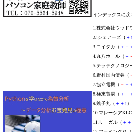
インデックスに戻
1.株式会社ウッド
2.iシェアーズ（
＋
3.ニイタカ（
＋
＋
4.丸八ホール（
＋
5.テラテクノロジ
6.野村国内債券（
7.協立電機（
－
＋
8.極東貿易（
＋
＋
9.銚子丸（
＋
＋
↑
） 
10.マレーシアKL
11.リーガル（
＋
＋
12.フライングＧ（