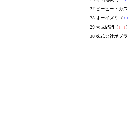
27.ビーピー・カ
28.オーイズミ（
↑
29.大成温調（
↓
↓
↓
）
30.株式会社ポプ