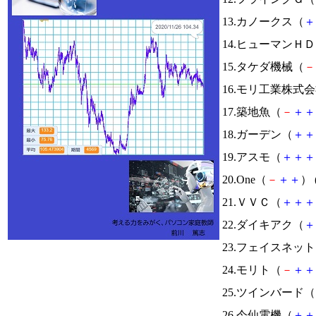
13.カノークス（
＋
14.ヒューマンＨ
15.タケダ機械（
－
16.モリ工業株式
17.築地魚（
－
＋
＋
18.ガーデン（
＋
＋
19.アスモ（
＋
＋
＋
20.One（
－
＋
＋
） 
21.ＶＶＣ（
＋
＋
＋
22.ダイキアク（
＋
23.フェイスネッ
24.モリト（
－
＋
＋
25.ツインバード（
26.今仙電機（
＋
＋