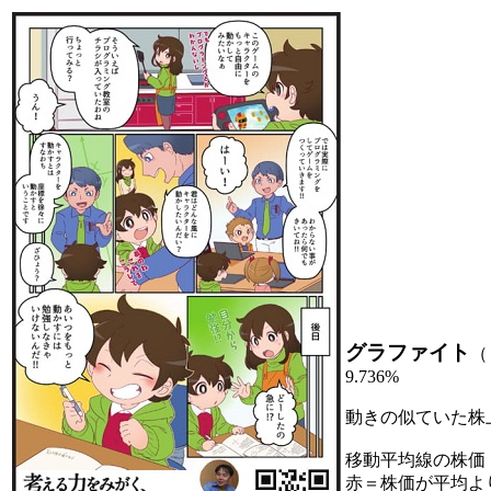
グラファイト
（
9.736%
動きの似ていた株
移動平均線の株価
赤＝株価が平均よ