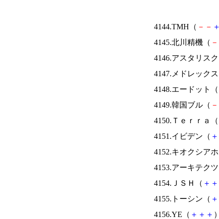
4144.TMH（
－
－
4145.北川精機（
－
4146.アスタリス
4147.メドレック
4148.エードット（
4149.韓国ブル（
－
4150.Ｔｅｒｒａ（
4151.イビデン（
＋
4152.キオクシ
4153.アーキテク
4154.ＪＳＨ（
＋
＋
4155.トーシン（
＋
4156.YE（
＋
＋
＋
）