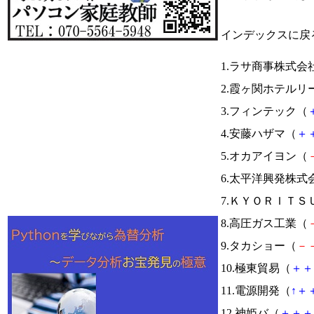
インデックスに戻
1.ラサ商事株式会
2.霞ヶ関ホテルリ
3.フィンテック（
4.安藤ハザマ（
＋
5.オカアイヨン（
6.太平洋興発株式
7.ＫＹＯＲＩＴＳ
8.高圧ガス工業（
9.タカショー（
－
10.極東貿易（
＋
＋
11.電源開発（
↑
＋
12.神姫バ（
＋
＋
＋