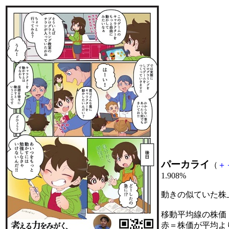
パーカライ
（
＋
1.908%
動きの似ていた株
移動平均線の株価
赤＝株価が平均よ