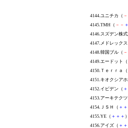
4144.ユニチカ（
－
4145.TMH（
－
－
4146.スズデン株
4147.メドレック
4148.韓国ブル（
－
4149.エードット（
4150.Ｔｅｒｒａ（
4151.キオクシ
4152.イビデン（
＋
4153.アーキテク
4154.ＪＳＨ（
＋
＋
4155.YE（
＋
＋
＋
）
4156.アイズ（
＋
＋