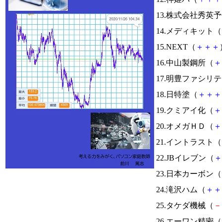
13.株式会社秀英
14.メディキット（
15.NEXT（
＋
＋
＋
16.中山製鋼所（
＋
17.明豊ファシリ
18.日特塗（
＋
＋
＋
19.クミアイ化（
＋
20.オメガＨＤ（
＋
21.イントラスト（
22.JBイレブン（
＋
23.日本カーボン（
24.滝沢ハム（
＋
＋
25.タケダ機械（
－
26.エーワン精密（