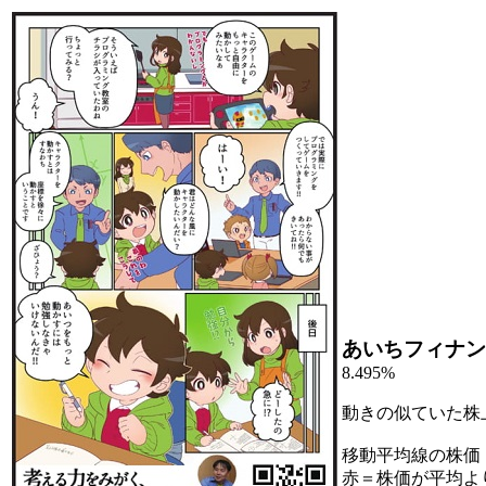
あいちフィナン
8.495%
動きの似ていた株
移動平均線の株価
赤＝株価が平均よ