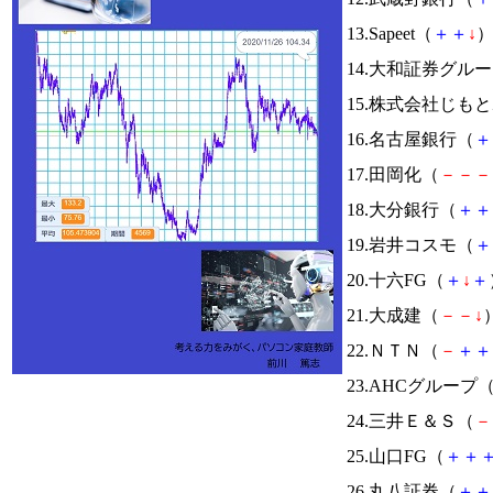
13.Sapeet（
＋
＋
↓
）
14.大和証券グル
15.株式会社じも
16.名古屋銀行（
＋
17.田岡化（
－
－
－
18.大分銀行（
＋
＋
19.岩井コスモ（
＋
20.十六FG（
＋
↓
＋
21.大成建（
－
－
↓
）
22.ＮＴＮ（
－
＋
＋
23.AHCグループ
24.三井Ｅ＆Ｓ（
－
25.山口FG（
＋
＋
26.丸八証券（
＋
＋