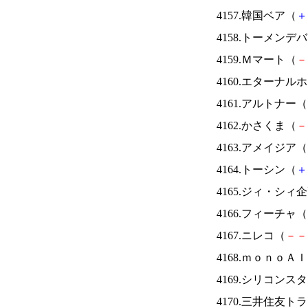
4157.韓国ベア（
＋
4158.トーメンデ
4159.Ｍマート（
－
4160.エターナ
4161.アルトナー（
4162.かさくま（
－
4163.アメイジア（
4164.トーシン（
＋
4165.ジィ・シィ
4166.フィーチャ（
4167.ニレコ（
－
－
4168.ｍｏｎｏＡ
4169.シリコンス
4170.三井住友ト