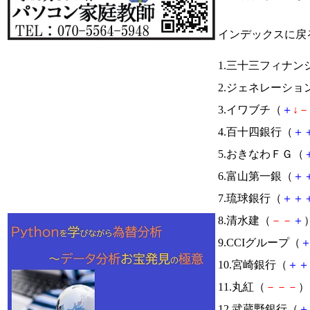
インデックスに戻
1.三十三フィナ
2.ジェネレーショ
3.イワブチ（
＋
↓
－
4.百十四銀行（
＋
5.おきなわＦＧ（
6.富山第一銀（
＋
7.琉球銀行（
＋
＋
8.清水建（
－
－
＋
）
9.CCIグループ（
10.宮崎銀行（
＋
＋
11.丸紅（
－
－
－
） 
12.武蔵野銀行（
＋