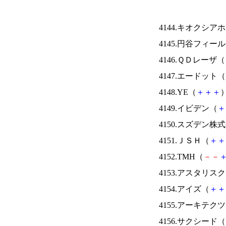
4144.キオクシ
4145.円谷フィー
4146.ＱＤレーザ（
4147.エードット（
4148.YE（
＋
＋
＋
）
4149.イビデン（
＋
4150.スズデン株
4151.ＪＳＨ（
＋
＋
4152.TMH（
－
－
4153.アスタリス
4154.アイズ（
＋
＋
4155.アーキテク
4156.サクシード（