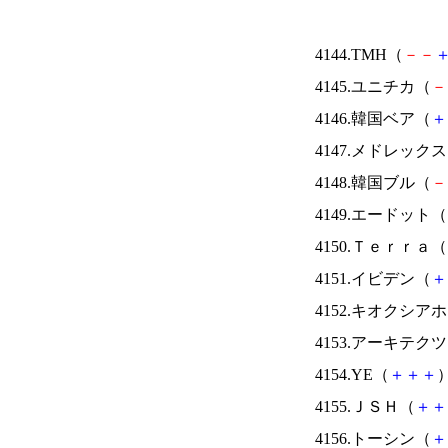
4144.TMH（
－
－
4145.ユニチカ（
－
4146.韓国ベア（
＋
4147.メドレック
4148.韓国ブル（
－
4149.エードット（
4150.Ｔｅｒｒａ（
4151.イビデン（
＋
4152.キオクシ
4153.アーキテク
4154.YE（
＋
＋
＋
）
4155.ＪＳＨ（
＋
＋
4156.トーシン（
＋