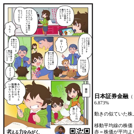
日本証券金融
（
6.873%
動きの似ていた株
移動平均線の株価
赤＝株価が平均よ