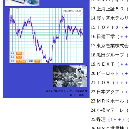
13.上海上証５０（
14.霞ヶ関ホテル
15.ＴＯＰＩＸ（
＋
16.日建工学（
＋
＋
17.東京窯業株式
18.黒田グループ（
19.ＮＥＸＴ（
＋
＋
20.ビーロット（
＋
21.ＴＯＡ（
＋
＋
＋
22.日本アクア（
＋
23.ＭＲＫホール（
24.小松マテーレ（
25.蝶理（
↑
＋
＋
） (
26.ＭＳＣ世界株（