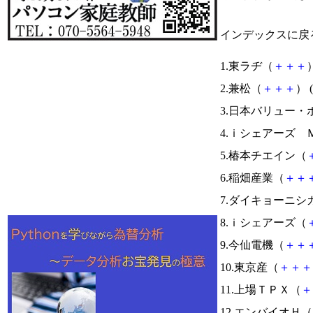
インデックスに戻
1.東ラヂ（
＋
＋
＋
）
2.兼松（
＋
＋
＋
） (
3.日本バリュー・
4.ｉシェアーズ 
5.椿本チエイン（
6.稲畑産業（
＋
＋
7.ダイキョーニシ
8.ｉシェアーズ（
9.今仙電機（
＋
＋
10.東京産（
＋
＋
＋
11.上場ＴＰＸ（
＋
12.エンバイオＨ（