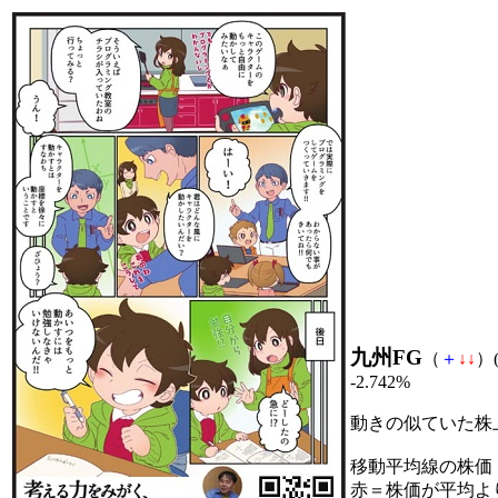
九州FG
（
＋
↓
↓
）(
-2.742%
動きの似ていた株
移動平均線の株価
赤＝株価が平均よ