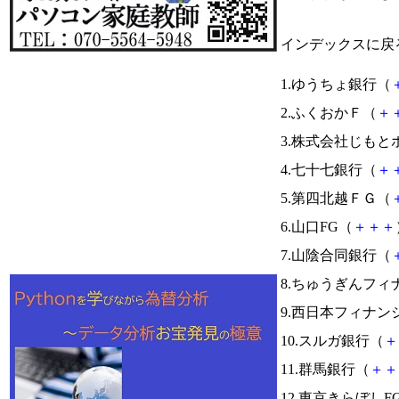
インデックスに戻
1.ゆうちょ銀行（
2.ふくおかＦ（
＋
3.株式会社じも
4.七十七銀行（
＋
5.第四北越ＦＧ（
6.山口FG（
＋
＋
＋
7.山陰合同銀行（
8.ちゅうぎんフィ
9.西日本フィナン
10.スルガ銀行（
＋
11.群馬銀行（
＋
＋
12.東京きらぼしF