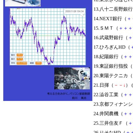
13.八十二長野銀
14.NEXT銀行（
＋
15.ＳＭＴ（
＋
＋
＋
16.武蔵野銀行（
＋
17.ひろぎんHD（
18.紀陽銀行（
＋
＋
19.東証銀行指投（
20.東陽テクニカ（
21.日揮（
－
－
↓
） (
22.澁谷工業（
＋
＋
23.京都フィナン
24.井関農機（
＋
＋
25.三井住友Ｆ（
＋
26.りそなHD（
＋