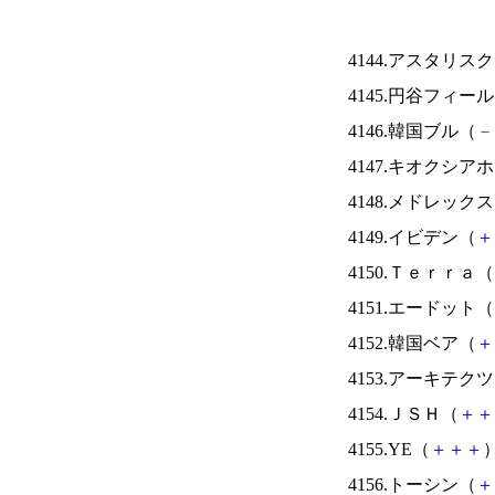
4144.アスタリス
4145.円谷フィー
4146.韓国ブル（
－
4147.キオクシ
4148.メドレック
4149.イビデン（
＋
4150.Ｔｅｒｒａ（
4151.エードット（
4152.韓国ベア（
＋
4153.アーキテク
4154.ＪＳＨ（
＋
＋
4155.YE（
＋
＋
＋
）
4156.トーシン（
＋