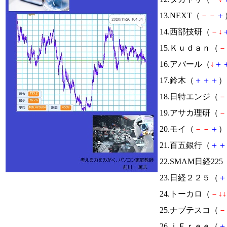
13.NEXT（
－
－
＋
14.西部技研（
－
↓
15.Ｋｕｄａｎ（
－
16.アバール（
↓
＋
17.鈴木（
＋
＋
＋
） 
18.日特エンジ（
－
19.アサカ理研（
－
20.モイ（
－
－
＋
） 
21.百五銀行（
＋
＋
22.SMAM日経225
23.日経２２５（
＋
24.トーカロ（
－
↓
↓
25.ナブテスコ（
－
26.ｉＦｒｅｅ（
＋