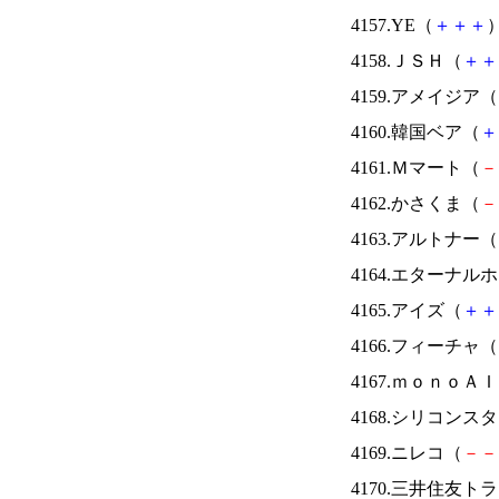
4157.YE（
＋
＋
＋
）
4158.ＪＳＨ（
＋
＋
4159.アメイジア（
4160.韓国ベア（
＋
4161.Ｍマート（
－
4162.かさくま（
－
4163.アルトナー（
4164.エターナ
4165.アイズ（
＋
＋
4166.フィーチャ（
4167.ｍｏｎｏＡ
4168.シリコンス
4169.ニレコ（
－
－
4170.三井住友ト