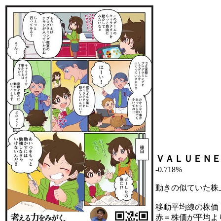
ＶＡＬＵＥＮＥ
-0.718%
動きの似ていた株
移動平均線の株価
赤＝株価が平均よ