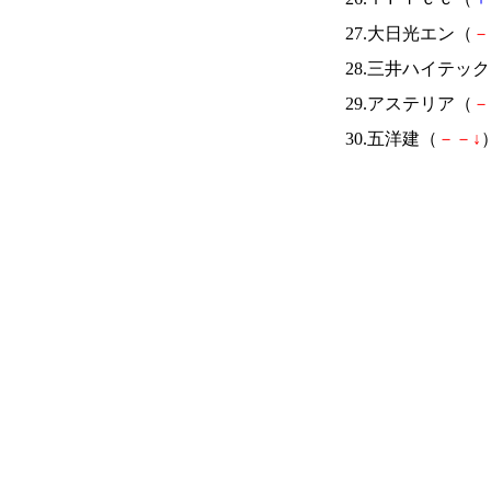
27.大日光エン（
－
28.三井ハイテッ
29.アステリア（
－
30.五洋建（
－
－
↓
）