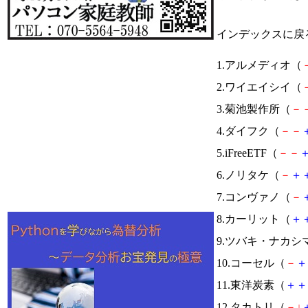
インデックスに戻
1.アルメディオ（
2.ワイエイシイ（
3.菊池製作所（
－
4.ダイフク（
－
－
5.iFreeETF（
－
－
6.ノリタケ（
－
＋
7.コンヴァノ（
－
8.カーリット（
＋
9.ツバキ・ナカシ
10.コーセル（
－
＋
11.東洋炭素（
＋
＋
12.タカトリ（
－
↓