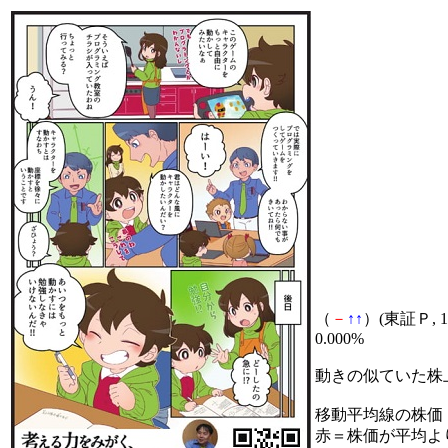
（
－
↑
↑
）(東証Ｐ, 1
0.000%
動きの似ていた株
移動平均線の株価
赤＝株価が平均よ