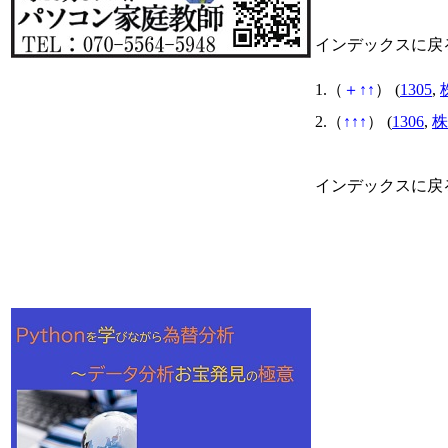
インデックスに戻
1.（
＋
↑
↑
） (
1305
,
2.（
↑
↑
↑
） (
1306
,
株
インデックスに戻