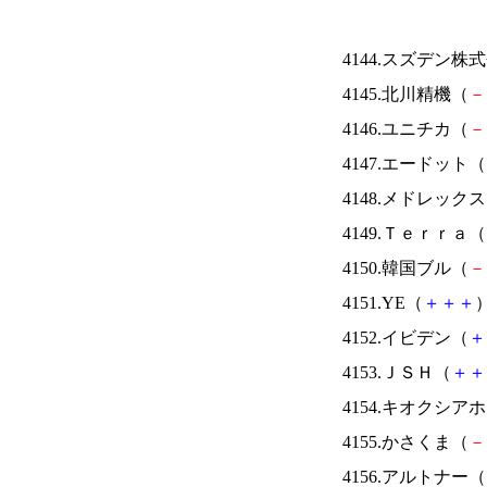
4144.スズデン株
4145.北川精機（
－
4146.ユニチカ（
－
4147.エードット（
4148.メドレック
4149.Ｔｅｒｒａ（
4150.韓国ブル（
－
4151.YE（
＋
＋
＋
）
4152.イビデン（
＋
4153.ＪＳＨ（
＋
＋
4154.キオクシ
4155.かさくま（
－
4156.アルトナー（