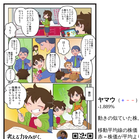
ヤマウ
（
＋
－
－
）
-1.889%
動きの似ていた株
移動平均線の株価
赤＝株価が平均よ