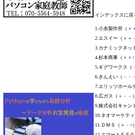
インデックスに戻
1.小糸製作所（
＋
2.エスイー（
＋
＋
3.カナミックネッ
4.杉本商事（
＋
＋
↑
5.ギグワークス（
6.きんえい（
－
－
7.エリッツホール
8.広ガス（
＋
－
－
）
9.株式会社キャン
10.ネオマーケテ
11.ＤＭＳ（
＋
－
↑
）
12.スマートＥＳ