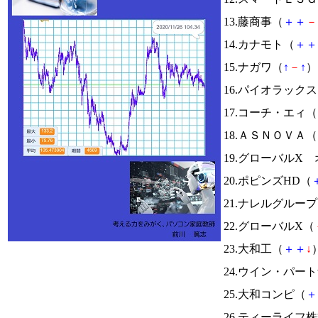
13.藤商事（
＋
＋
－
14.カナモト（
＋
＋
15.ナガワ（
↑
－
↑
） 
16.パイオラック
17.コーチ・エィ（
18.ＡＳＮＯＶＡ（
19.グローバルX 
20.ポピンズHD（
21.ナレルグルー
22.グローバルX（
23.大和工（
＋
＋
↓
）
24.ウイン・パー
25.大和コンピ（
＋
26.ティーライフ