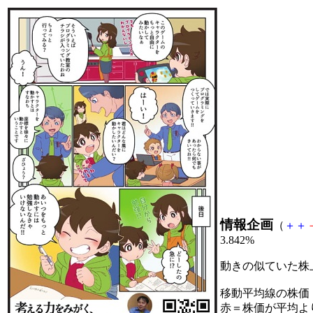
情報企画
（
＋
＋
3.842%
動きの似ていた株
移動平均線の株価
赤＝株価が平均よ