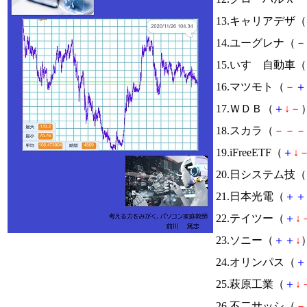
13.キャリアデザ（
14.ユーグレナ（
－
15.いすゞ自動車（
16.マツモト（
－
＋
17.ＷＤＢ（
＋
↓
－
）
18.スカラ（
－
－
－
19.iFreeETF（
＋
↓
20.日システム技（
21.日本光電（
＋
＋
22.テイツー（
＋
↓
23.ソニー（
＋
＋
↓
）
24.オリンパス（
＋
25.萩原工業（
＋
↓
26.不二サッシ（
－