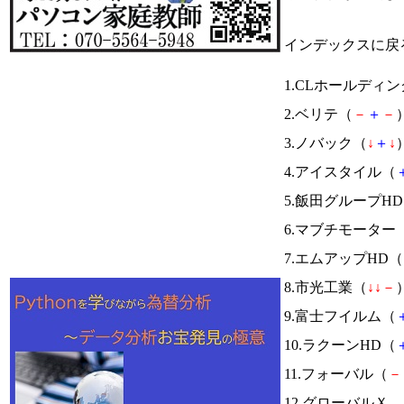
インデックスに戻
1.CLホールディ
2.ベリテ（
－
＋
－
）
3.ノバック（
↓
＋
↓
）
4.アイスタイル（
5.飯田グループH
6.マブチモーター
7.エムアップHD（
8.市光工業（
↓
↓
－
）
9.富士フイルム（
10.ラクーンHD（
11.フォーバル（
－
12.グローバル