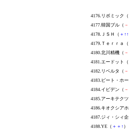
4176.リボミック（
4177.韓国ブル（
－
4178.ＪＳＨ（
＋
↑
↑
4179.Ｔｅｒｒａ（
4180.北川精機（
－
4181.エードット（
4182.リベルタ（
－
4183.ビート・
4184.イビデン（
－
4185.アーキテク
4186.キオクシ
4187.ジィ・シィ
4188.YE（
＋
＋
↑
） 