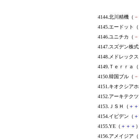
4144.北川精機（
－
4145.エードット（
4146.ユニチカ（
－
4147.スズデン株
4148.メドレック
4149.Ｔｅｒｒａ（
4150.韓国ブル（
－
4151.キオクシ
4152.アーキテク
4153.ＪＳＨ（
＋
＋
4154.イビデン（
＋
4155.YE（
＋
＋
＋
）
4156.アメイジア（