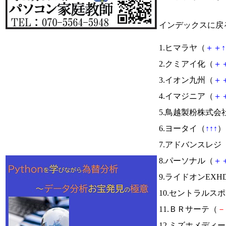
インデックスに戻
1.ヒマラヤ（
＋
＋
↑
2.クミアイ化（
＋
3.イオン九州（
＋
4.イマジニア（
＋
5.鳥越製粉株式会
6.ヨータイ（
↑
↑
↑
） 
7.アドバンスレジ
8.パーソナル（
＋
9.ライドオンEXH
10.セントラルス
11.ＢＲサーテ（
－
12.ミズホメディ