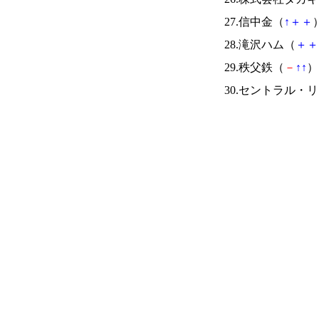
27.信中金（
↑
＋
＋
）
28.滝沢ハム（
＋
＋
29.秩父鉄（
－
↑
↑
） 
30.セントラル・