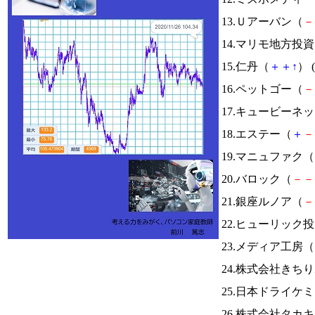
13.Ｕアーバン（
－
14.マリモ地方投
15.仁丹（
＋
＋
↑
） (
16.ペットゴー（
－
17.キュービーネ
18.エステー（
＋
－
19.マニュファク（
20.バロック（
－
－
21.銀座ルノア（
－
22.ヒューリック
23.メディア工房（
24.株式会社きち
25.日本ドライケ
26.株式会社タカ