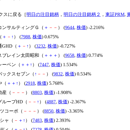
クスに戻る［
明日の注目銘柄
，
明日の注目銘柄２
，
東証PRM
,
ベコンサルティングＧ（
＋
－
－
） (
9644
,
株価
) -2.216%
（
＋
－
↑
） (
7988
,
株価
) 0.675%
通GHD（
＋
－
↑
） (
3232
,
株価
) -0.727%
ネスブレイン太田昭和（
＋
＋
＋
） (
9658
,
株価
) 0.774%
イレーベン（
＋
＋
↑
） (
7447
,
株価
) 1.534%
トバックスセブン（
↑
－
－
） (
9832
,
株価
) 0.534%
や（
＋
＋
↑
） (
2918
,
株価
) 5.768%
動産（
－
－
－
） (
8803
,
株価
) -1.908%
グループHD（
－
－
↑
） (
4887
,
株価
) -2.367%
ーツコーポ（
－
－
－
） (
8850
,
株価
) -3.365%
シシャ（
－
＋
↑
） (
7483
,
株価
) 2.393%
セディ（
＋
－
↑
） (
7278
,
株価
) 0.504%