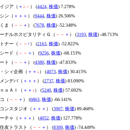
アメイジア（
＋
↓
－
） (
4424
,
株価
) 7.278%
トーシン（
＋
＋
＋
） (
9444
,
株価
) 26.506%
かさくま（
－
－
＋
） (
7678
,
株価
) -52.348%
エターナルホスピタリティＧ（
－
－
＋
） (
3193
,
株価
) -48.713%
アルトナー（
－
－
↑
） (
2163
,
株価
) -52.822%
サクシード（
－
－
＋
） (
9256
,
株価
) -68.153%
Ｍマート（
－
－
＋
） (
4380
,
株価
) -47.833%
ジィ・シィ企画（
＋
＋
↓
） (
4073
,
株価
) 30.415%
トーメンデバ（
＋
＋
＋
） (
2737
,
株価
) 83.090%
ｍｏｎｏＡＩ（
＋
＋
↓
） (
5240
,
株価
) 57.692%
レコ（
－
－
＋
） (
6863
,
株価
) -66.141%
シリコンスタジオ（
＋
＋
＋
） (
3907
,
株価
) 89.468%
フィーチャ（
＋
＋
＋
） (
4052
,
株価
) 127.778%
三井住友トラスト（
－
－
＋
） (
8309
,
株価
) -74.449%