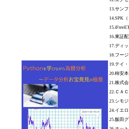
13.サ
14.SPK（
15.iFree
16.東証
17.ディ
18.フー
19.テイ
20.柿安
21.株
22.ＣＡ
23.シモ
24.イエ
25.飯田
26.ホ