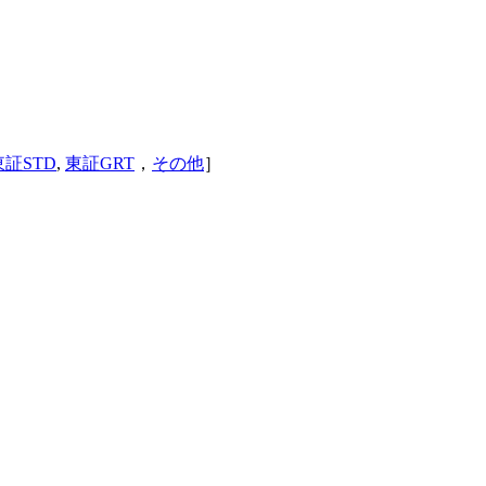
東証STD
,
東証GRT
，
その他
］