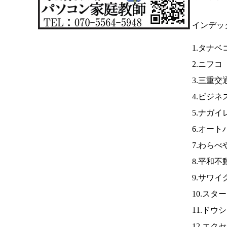
インデッ
1.タナ
2.ニフコ
3.三重交
4.ビジ
5.ナガ
6.オー
7.わらべ
8.平和不
9.サワイ
10.スタ
11.ドウ
12.エク