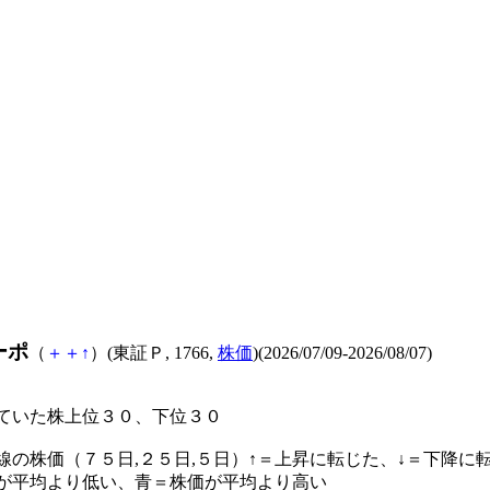
ーポ
（
＋
＋
↑
）(東証Ｐ, 1766,
株価
)(2026/07/09-2026/08/07)
ていた株上位３０、下位３０
線の株価（７５日,２５日,５日）↑＝上昇に転じた、↓＝下降に
が平均より低い、青＝株価が平均より高い