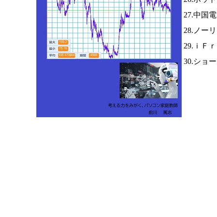
27.中国
28.ノー
29.ｉＦ
30.ショ