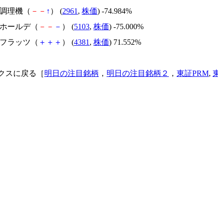
日本調理機（
－
－
↑
） (
2961
,
株価
) -74.984%
昭和ホールデ（
－
－
－
） (
5103
,
株価
) -75.000%
ビーフラッツ（
＋
＋
＋
） (
4381
,
株価
) 71.552%
クスに戻る［
明日の注目銘柄
，
明日の注目銘柄２
，
東証PRM
,