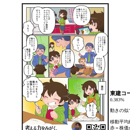
東建コ
0.383%
動きの似
移動平均
赤＝株価