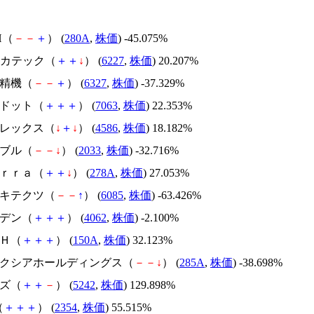
H（
－
－
＋
） (
280A
,
株価
) -45.075%
Iメカテック（
＋
＋
↓
） (
6227
,
株価
) 20.207%
北川精機（
－
－
＋
） (
6327
,
株価
) -37.329%
エードット（
＋
＋
＋
） (
7063
,
株価
) 22.353%
メドレックス（
↓
＋
↓
） (
4586
,
株価
) 18.182%
韓国ブル（
－
－
↓
） (
2033
,
株価
) -32.716%
Ｔｅｒｒａ（
＋
＋
↓
） (
278A
,
株価
) 27.053%
アーキテクツ（
－
－
↑
） (
6085
,
株価
) -63.426%
イビデン（
＋
＋
＋
） (
4062
,
株価
) -2.100%
ＳＨ（
＋
＋
＋
） (
150A
,
株価
) 32.123%
キオクシアホールディングス（
－
－
↓
） (
285A
,
株価
) -38.698%
イズ（
＋
＋
－
） (
5242
,
株価
) 129.898%
（
＋
＋
＋
） (
2354
,
株価
) 55.515%