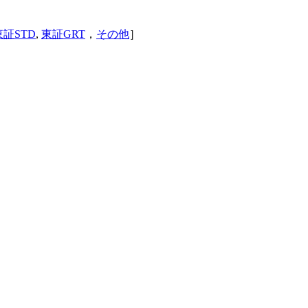
東証STD
,
東証GRT
，
その他
］