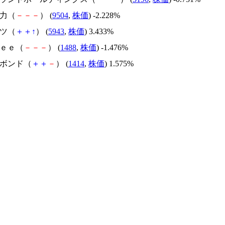
電力（
－
－
－
） (
9504
,
株価
) -2.228%
リツ（
＋
＋
↑
） (
5943
,
株価
) 3.433%
ｒｅｅ（
－
－
－
） (
1488
,
株価
) -1.476%
ーボンド（
＋
＋
－
） (
1414
,
株価
) 1.575%