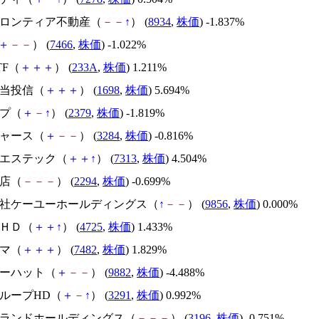
ンフロンティア不動産（
－
－
↑
） (
8934
,
株価
) -1.837%
＋
－
－
） (
7466
,
株価
) -1.022%
ETF（
＋
＋
＋
） (
233A
,
株価
) 1.211%
配当投信（
＋
＋
＋
） (
1698
,
株価
) 5.694%
ップ（
＋
－
↑
） (
2379
,
株価
) -1.819%
ジャース（
＋
－
－
） (
3284
,
株価
) -0.816%
・エステック（
＋
＋
↑
） (
7313
,
株価
) 4.504%
本店（
－
－
－
） (
2294
,
株価
) -0.699%
式会社ケーユーホールディングス（
↑
－
－
） (
9856
,
株価
) 0.000%
ＣＨＤ（
＋
＋
↑
） (
4725
,
株価
) 1.433%
ジマ（
＋
＋
＋
） (
7482
,
株価
) 1.829%
ローハット（
＋
－
－
） (
9882
,
株価
) -4.488%
グループHD（
＋
－
↑
） (
3291
,
株価
) 0.992%
ットランドホールディングス（
－
－
－
） (
3196
,
株価
) -0.751%