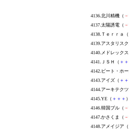
4136.北川精機（
－
4137.太陽誘電（
－
4138.Ｔｅｒｒａ（
4139.アスタリス
4140.メドレック
4141.ＪＳＨ（
＋
＋
4142.ビート・
4143.アイズ（
＋
＋
4144.アーキテク
4145.YE（
＋
＋
＋
）
4146.韓国ブル（
－
4147.かさくま（
－
4148.アメイジア（