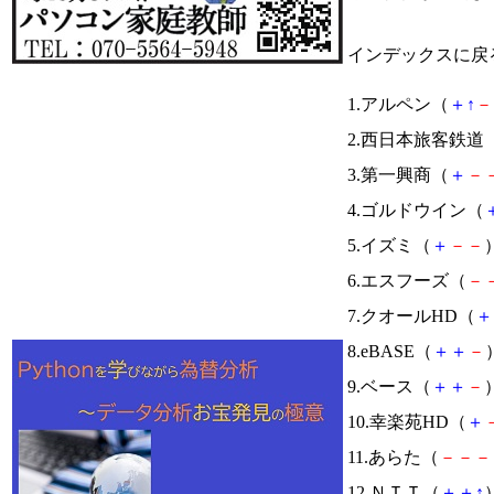
インデックスに戻
1.アルペン（
＋
↑
－
2.西日本旅客鉄道
3.第一興商（
＋
－
4.ゴルドウイン（
5.イズミ（
＋
－
－
）
6.エスフーズ（
－
7.クオールHD（
＋
8.eBASE（
＋
＋
－
9.ベース（
＋
＋
－
）
10.幸楽苑HD（
＋
11.あらた（
－
－
－
12.ＮＴＴ（
＋
＋
↑
）