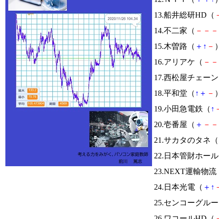
13.船井総研HD（
14.不二家（
－
－
－
15.木曽路（
＋
↑
－
）
16.アリアケ（
－
－
17.西松屋チェー
18.平和堂（
↑
＋
－
）
19.小田急電鉄（
↑
20.壱番屋（
＋
－
－
21.サカタのタネ（
22.日本管財ホー
23.NEXT運輸物流
24.日本光電（
＋
↑
25.センコーグル
26.ワコールHD（