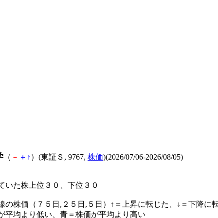
学
（
－
＋
↑
）(東証Ｓ, 9767,
株価
)(2026/07/06-2026/08/05)
ていた株上位３０、下位３０
線の株価（７５日,２５日,５日）↑＝上昇に転じた、↓＝下降に
が平均より低い、青＝株価が平均より高い