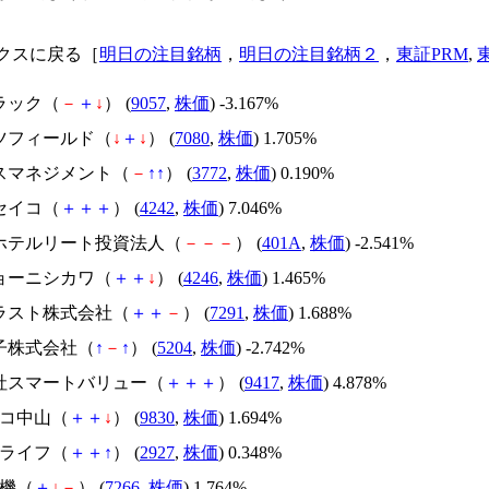
クスに戻る［
明日の注目銘柄
，
明日の注目銘柄２
，
東証PRM
,
ラック（
－
＋
↓
） (
9057
,
株価
) -3.167%
ーツフィールド（
↓
＋
↓
） (
7080
,
株価
) 1.705%
ルスマネジメント（
－
↑
↑
） (
3772
,
株価
) 0.190%
セイコ（
＋
＋
＋
） (
4242
,
株価
) 7.046%
関ホテルリート投資法人（
－
－
－
） (
401A
,
株価
) -2.541%
キョーニシカワ（
＋
＋
↓
） (
4246
,
株価
) 1.465%
プラスト株式会社（
＋
＋
－
） (
7291
,
株価
) 1.688%
硝子株式会社（
↑
－
↑
） (
5204
,
株価
) -2.742%
会社スマートバリュー（
＋
＋
＋
） (
9417
,
株価
) 4.878%
スコ中山（
＋
＋
↓
） (
9830
,
株価
) 1.694%
スライフ（
＋
＋
↑
） (
2927
,
株価
) 0.348%
電機（
＋
↓
－
） (
7266
,
株価
) 1.764%