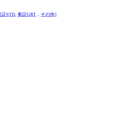
東証STD
,
東証GRT
，
その他
］