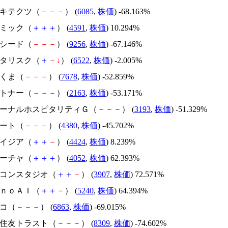
アーキテクツ（
－
－
－
） (
6085
,
株価
) -68.163%
リボミック（
＋
＋
＋
） (
4591
,
株価
) 10.294%
サクシード（
－
－
－
） (
9256
,
株価
) -67.146%
アスタリスク（
＋
－
↓
） (
6522
,
株価
) -2.005%
かさくま（
－
－
－
） (
7678
,
株価
) -52.859%
アルトナー（
－
－
－
） (
2163
,
株価
) -53.171%
エターナルホスピタリティＧ（
－
－
－
） (
3193
,
株価
) -51.329%
Ｍマート（
－
－
－
） (
4380
,
株価
) -45.702%
アメイジア（
＋
＋
－
） (
4424
,
株価
) 8.239%
フィーチャ（
＋
＋
＋
） (
4052
,
株価
) 62.393%
シリコンスタジオ（
＋
＋
－
） (
3907
,
株価
) 72.571%
ｍｏｎｏＡＩ（
＋
＋
－
） (
5240
,
株価
) 64.394%
レコ（
－
－
－
） (
6863
,
株価
) -69.015%
三井住友トラスト（
－
－
－
） (
8309
,
株価
) -74.602%