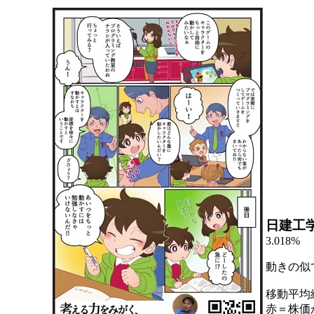
日建工
3.018%
動きの似
移動平均
赤＝株価