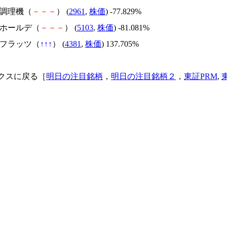
日本調理機（
－
－
－
） (
2961
,
株価
) -77.829%
昭和ホールデ（
－
－
－
） (
5103
,
株価
) -81.081%
ビーフラッツ（
↑
↑
↑
） (
4381
,
株価
) 137.705%
クスに戻る［
明日の注目銘柄
，
明日の注目銘柄２
，
東証PRM
,