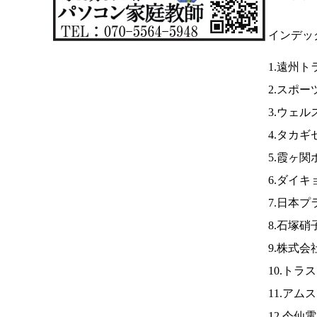
インデッ
1.遠州ト
2.スポ
3.ウェ
4.タカギ
5.霞ヶ
6.ダイ
7.日本
8.石塚
9.株式
10.トラ
11.アム
12.今仙