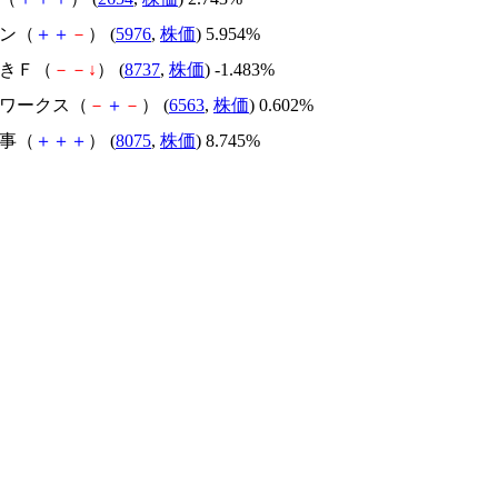
レン（
＋
＋
－
） (
5976
,
株価
) 5.954%
つきＦ（
－
－
↓
） (
8737
,
株価
) -1.483%
いワークス（
－
＋
－
） (
6563
,
株価
) 0.602%
商事（
＋
＋
＋
） (
8075
,
株価
) 8.745%