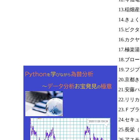
13.稲畑
14.きょ
15.ビク
16.カク
17.極楽
18.ブロ
19.フジ
20.京
21.安藤
22.リリ
23.Ｆブ
24.セキ
25.長栄（
26.アス