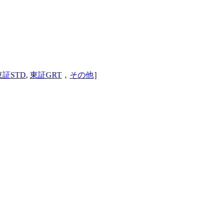
東証STD
,
東証GRT
，
その他
］