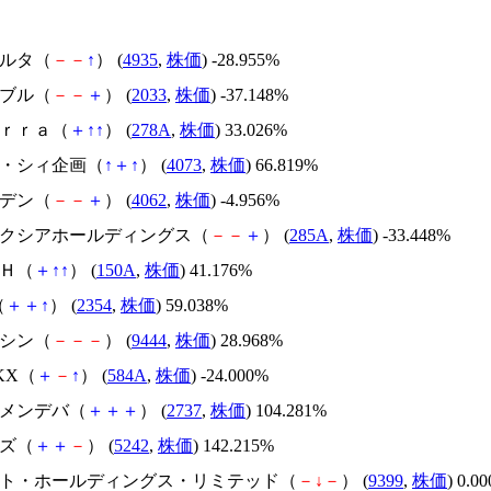
リベルタ（
－
－
↑
） (
4935
,
株価
) -28.955%
韓国ブル（
－
－
＋
） (
2033
,
株価
) -37.148%
Ｔｅｒｒａ（
＋
↑
↑
） (
278A
,
株価
) 33.026%
ジィ・シィ企画（
↑
＋
↑
） (
4073
,
株価
) 66.819%
イビデン（
－
－
＋
） (
4062
,
株価
) -4.956%
キオクシアホールディングス（
－
－
＋
） (
285A
,
株価
) -33.448%
ＳＨ（
＋
↑
↑
） (
150A
,
株価
) 41.176%
（
＋
＋
↑
） (
2354
,
株価
) 59.038%
トーシン（
－
－
－
） (
9444
,
株価
) 28.968%
NKX（
＋
－
↑
） (
584A
,
株価
) -24.000%
トーメンデバ（
＋
＋
＋
） (
2737
,
株価
) 104.281%
イズ（
＋
＋
－
） (
5242
,
株価
) 142.215%
.ビート・ホールディングス・リミテッド（
－
↓
－
） (
9399
,
株価
) 0.0