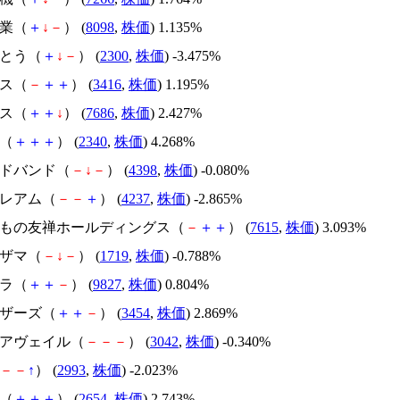
産業（
＋
↓
－
） (
8098
,
株価
) 1.135%
くとう（
＋
↓
－
） (
2300
,
株価
) -3.475%
タス（
－
＋
＋
） (
3416
,
株価
) 1.195%
ヤス（
＋
＋
↓
） (
7686
,
株価
) 2.427%
湯（
＋
＋
＋
） (
2340
,
株価
) 4.268%
ードバンド（
－
↓
－
） (
4398
,
株価
) -0.080%
プレアム（
－
－
＋
） (
4237
,
株価
) -2.865%
都きもの友禅ホールディングス（
－
＋
＋
） (
7615
,
株価
) 3.093%
ハザマ（
－
↓
－
） (
1719
,
株価
) -0.788%
カラ（
＋
＋
－
） (
9827
,
株価
) 0.804%
ラザーズ（
＋
＋
－
） (
3454
,
株価
) 2.869%
ュアヴェイル（
－
－
－
） (
3042
,
株価
) -0.340%
－
－
↑
） (
2993
,
株価
) -2.023%
モ（
＋
＋
＋
） (
2654
,
株価
) 2.743%