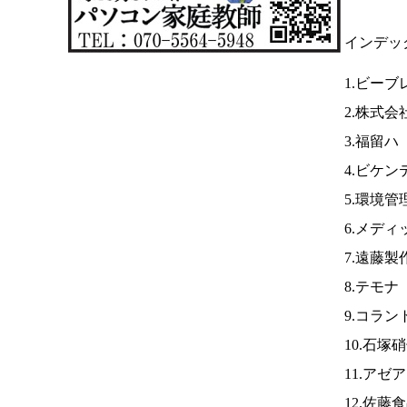
インデッ
1.ビーブ
2.株式
3.福留ハ
4.ビケン
5.環境管
6.メディ
7.遠藤製
8.テモナ
9.コラン
10.石塚
11.アゼ
12.佐藤