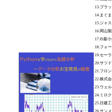
13.プラ
14.まぐ
15.ジャ
16.岡山
17.IS最
18.フォ
19.セー
20.サツ
21.フロ
22.株
23.ウ
24.ミロ
25.日建
26.サン