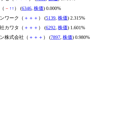
鉄（
－
↑
↑
） (
6346
,
株価
) 0.000%
プンワーク（
＋
＋
＋
） (
5139
,
株価
) 2.315%
会社カワタ（
＋
＋
＋
） (
6292
,
株価
) 1.601%
シン株式会社（
＋
＋
＋
） (
7897
,
株価
) 0.980%