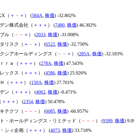
NKX（
＋
－
＋
） (
584A
,
株価
) -32.802%
スズデン株式会社（
＋
＋
＋
） (
7480
,
株価
) 46.302%
韓国ブル（
－
－
＋
） (
2033
,
株価
) -31.008%
アスタリスク（
＋
－
＋
） (
6522
,
株価
) -32.750%
キオクシアホールディングス（
－
－
＋
） (
285A
,
株価
) -32.183%
Ｔｅｒｒａ（
＋
＋
＋
） (
278A
,
株価
) 47.543%
メドレックス（
＋
＋
＋
） (
4586
,
株価
) 25.926%
ＳＨ（
＋
＋
＋
） (
150A
,
株価
) 27.701%
イビデン（
＋
＋
＋
） (
4062
,
株価
) -0.471%
（
＋
＋
＋
） (
2354
,
株価
) 50.478%
アーキテクツ（
－
－
－
） (
6085
,
株価
) -66.957%
.ビート・ホールディングス・リミテッド（
－
－
－
） (
9399
,
株価
) 9.
ジィ・シィ企画（
＋
＋
＋
） (
4073
,
株価
) 33.718%