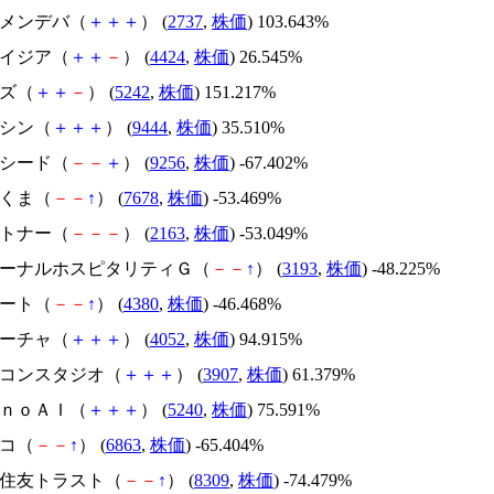
トーメンデバ（
＋
＋
＋
） (
2737
,
株価
) 103.643%
アメイジア（
＋
＋
－
） (
4424
,
株価
) 26.545%
イズ（
＋
＋
－
） (
5242
,
株価
) 151.217%
トーシン（
＋
＋
＋
） (
9444
,
株価
) 35.510%
サクシード（
－
－
＋
） (
9256
,
株価
) -67.402%
かさくま（
－
－
↑
） (
7678
,
株価
) -53.469%
アルトナー（
－
－
－
） (
2163
,
株価
) -53.049%
エターナルホスピタリティＧ（
－
－
↑
） (
3193
,
株価
) -48.225%
Ｍマート（
－
－
↑
） (
4380
,
株価
) -46.468%
フィーチャ（
＋
＋
＋
） (
4052
,
株価
) 94.915%
シリコンスタジオ（
＋
＋
＋
） (
3907
,
株価
) 61.379%
ｍｏｎｏＡＩ（
＋
＋
＋
） (
5240
,
株価
) 75.591%
レコ（
－
－
↑
） (
6863
,
株価
) -65.404%
三井住友トラスト（
－
－
↑
） (
8309
,
株価
) -74.479%