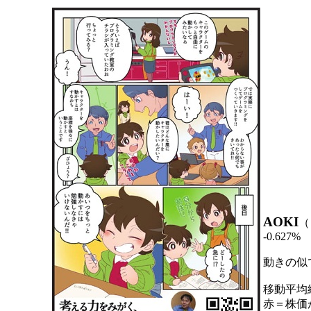
AOKI
（
-0.627%
動きの似
移動平均
赤＝株価