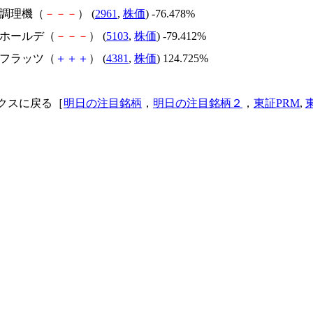
日本調理機（
－
－
－
） (
2961
,
株価
) -76.478%
昭和ホールデ（
－
－
－
） (
5103
,
株価
) -79.412%
ビーフラッツ（
＋
＋
＋
） (
4381
,
株価
) 124.725%
クスに戻る［
明日の注目銘柄
，
明日の注目銘柄２
，
東証PRM
,