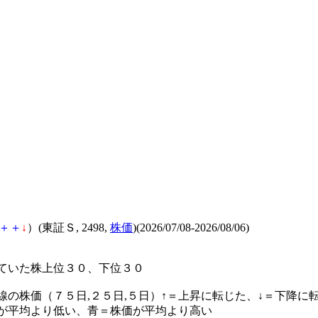
＋
＋
↓
）(東証Ｓ, 2498,
株価
)(2026/07/08-2026/08/06)
ていた株上位３０、下位３０
線の株価（７５日,２５日,５日）↑＝上昇に転じた、↓＝下降に
が平均より低い、青＝株価が平均より高い