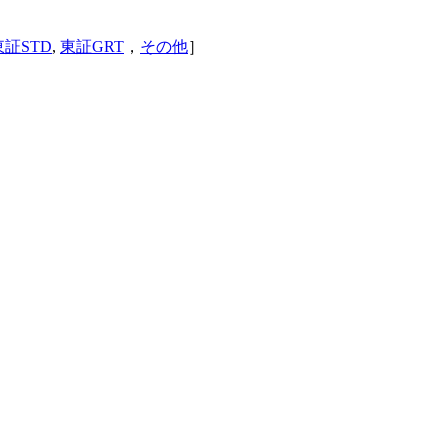
東証STD
,
東証GRT
，
その他
］