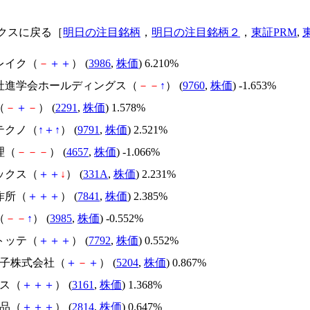
クスに戻る［
明日の注目銘柄
，
明日の注目銘柄２
，
東証PRM
,
レイク（
－
＋
＋
） (
3986
,
株価
) 6.210%
会社進学会ホールディングス（
－
－
↑
） (
9760
,
株価
) -1.653%
（
－
＋
－
） (
2291
,
株価
) 1.578%
テクノ（
↑
＋
↑
） (
9791
,
株価
) 2.521%
理（
－
－
－
） (
4657
,
株価
) -1.066%
ックス（
＋
＋
↓
） (
331A
,
株価
) 2.231%
作所（
＋
＋
＋
） (
7841
,
株価
) 2.385%
（
－
－
↑
） (
3985
,
株価
) -0.552%
トッテ（
＋
＋
＋
） (
7792
,
株価
) 0.552%
硝子株式会社（
＋
－
＋
） (
5204
,
株価
) 0.867%
アス（
＋
＋
＋
） (
3161
,
株価
) 1.368%
食品（
＋
＋
＋
） (
2814
,
株価
) 0.647%