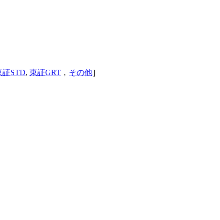
東証STD
,
東証GRT
，
その他
］