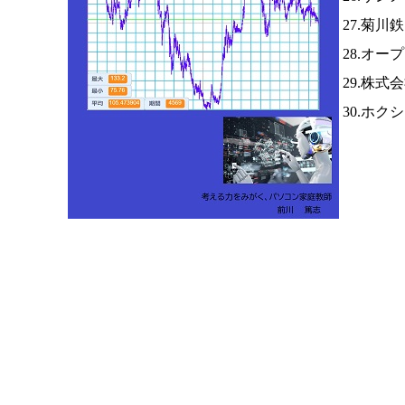
27.菊川
28.オー
29.株式
30.ホク