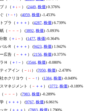
ップＪ（
＋
↓
－
） (
2449
,
株価
) 0.376%
まぐ（
↑
－
↑
） (
4059
,
株価
) -1.453%
ストプラ（
＋
＋
＋
） (
4287
,
株価
) 6.739%
製紙（
－
－
－
） (
3892
,
株価
) -5.093%
小分散（
＋
↓
－
） (
1477
,
株価
) 0.364%
ーバルＲ（
＋
＋
＋
） (
9423
,
株価
) 1.942%
ラー広告（
－
＋
＋
） (
2156
,
株価
) 0.375%
ドラＨ（
＋
↑
－
） (
3544
,
株価
) -0.080%
ンティアイン（
－
↓
↓
） (
7050
,
株価
) -2.478%
式会社ホクリヨウ（
－
－
↑
） (
1384
,
株価
) -0.049%
ェルスマネジメント（
－
＋
＋
） (
3772
,
株価
) -0.189%
ク（
－
－
－
） (
7983
,
株価
) -0.289%
工学（
＋
＋
＋
） (
9767
,
株価
) 6.061%
メッセ（
＋
＋
＋
） (
7883
,
株価
) 1.790%