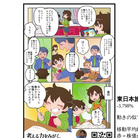
東日本
-3.798%
動きの似
移動平均
赤＝株価