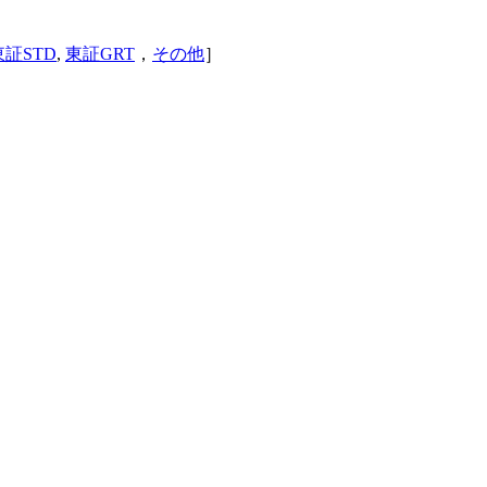
東証STD
,
東証GRT
，
その他
］