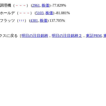
日本調理機（
－
－
－
） (
2961
,
株価
) -77.829%
昭和ホールデ（
－
－
－
） (
5103
,
株価
) -81.081%
ビーフラッツ（
↑
↑
↑
） (
4381
,
株価
) 137.705%
クスに戻る［
明日の注目銘柄
，
明日の注目銘柄２
，
東証PRM
,