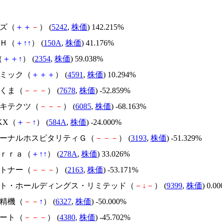
イズ（
＋
＋
－
） (
5242
,
株価
) 142.215%
ＳＨ（
＋
↑
↑
） (
150A
,
株価
) 41.176%
（
＋
＋
↑
） (
2354
,
株価
) 59.038%
リボミック（
＋
＋
＋
） (
4591
,
株価
) 10.294%
かさくま（
－
－
－
） (
7678
,
株価
) -52.859%
アーキテクツ（
－
－
－
） (
6085
,
株価
) -68.163%
NKX（
＋
－
↑
） (
584A
,
株価
) -24.000%
エターナルホスピタリティＧ（
－
－
－
） (
3193
,
株価
) -51.329%
Ｔｅｒｒａ（
＋
↑
↑
） (
278A
,
株価
) 33.026%
アルトナー（
－
－
－
） (
2163
,
株価
) -53.171%
.ビート・ホールディングス・リミテッド（
－
↓
－
） (
9399
,
株価
) 0.0
北川精機（
－
－
↑
） (
6327
,
株価
) -50.000%
Ｍマート（
－
－
－
） (
4380
,
株価
) -45.702%