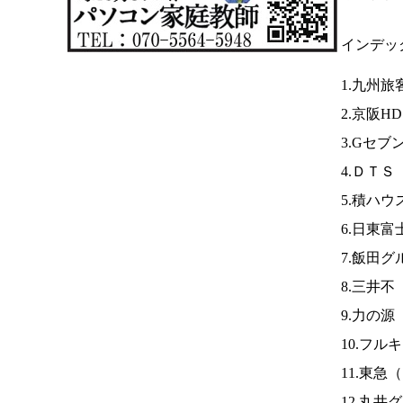
インデッ
1.九州旅
2.京阪H
3.Gセブ
4.ＤＴＳ
5.積ハウ
6.日東
7.飯田グ
8.三井不
9.力の源
10.フル
11.東急（
12.丸井