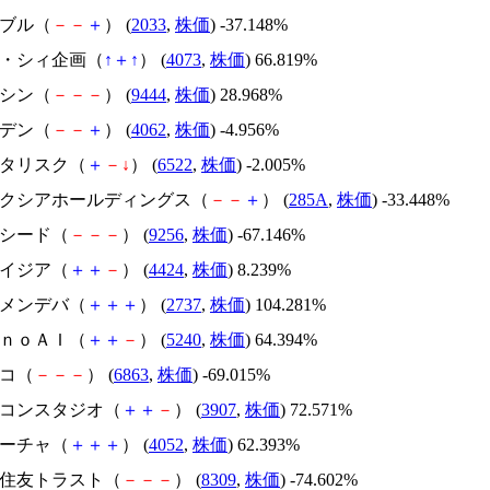
韓国ブル（
－
－
＋
） (
2033
,
株価
) -37.148%
ジィ・シィ企画（
↑
＋
↑
） (
4073
,
株価
) 66.819%
トーシン（
－
－
－
） (
9444
,
株価
) 28.968%
イビデン（
－
－
＋
） (
4062
,
株価
) -4.956%
アスタリスク（
＋
－
↓
） (
6522
,
株価
) -2.005%
キオクシアホールディングス（
－
－
＋
） (
285A
,
株価
) -33.448%
サクシード（
－
－
－
） (
9256
,
株価
) -67.146%
アメイジア（
＋
＋
－
） (
4424
,
株価
) 8.239%
トーメンデバ（
＋
＋
＋
） (
2737
,
株価
) 104.281%
ｍｏｎｏＡＩ（
＋
＋
－
） (
5240
,
株価
) 64.394%
レコ（
－
－
－
） (
6863
,
株価
) -69.015%
シリコンスタジオ（
＋
＋
－
） (
3907
,
株価
) 72.571%
フィーチャ（
＋
＋
＋
） (
4052
,
株価
) 62.393%
三井住友トラスト（
－
－
－
） (
8309
,
株価
) -74.602%