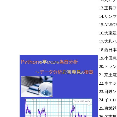
13.王将
14.サン
15.ALS
16.大東
17.大和
18.西日
19.小田
20.トラ
21.京王
22.ネオ
23.日
24.イエ
25.東武
26.名古