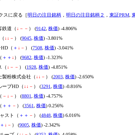
クスに戻る［
明日の注目銘柄
，
明日の注目銘柄２
，
東証PRM
,
客鉄道（
↓
－
－
） (
9142
,
株価
) -4.806%
D（
↓
↓
－
） (
9045
,
株価
) -3.801%
ンHD（
＋
↓
－
） (
7508
,
株価
) -3.041%
（
＋
＋
↓
） (
9682
,
株価
) -1.323%
ス（
↓
－
－
） (
1928
,
株価
) -4.851%
富士製粉株式会社（
↓
↓
－
） (
2003
,
株価
) -2.650%
ループHD（
↓
↓
－
） (
3291
,
株価
) -0.816%
（
－
↓
－
） (
8801
,
株価
) -4.757%
（
＋
＋
－
） (
3561
,
株価
) 0.256%
キャスト（
＋
＋
－
） (
4848
,
株価
) 6.016%
＋
↓
－
） (
9005
,
株価
) -2.342%
グループ（
↓
↓
－
） (
8252
,
株価
) -4.058%