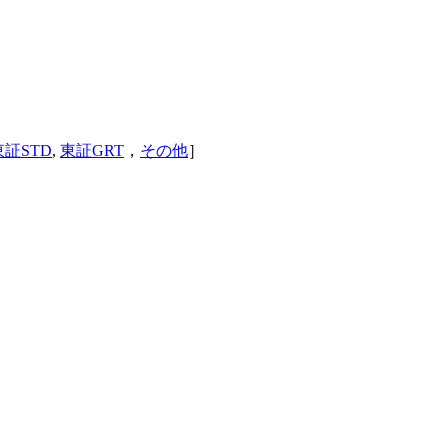
東証STD
,
東証GRT
，
その他
］