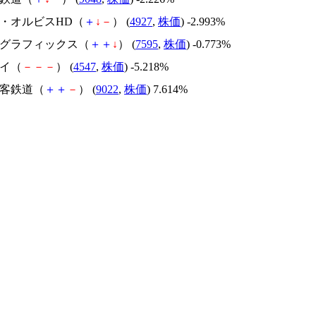
ラ・オルビスHD（
＋
↓
－
） (
4927
,
株価
) -2.993%
ルゴグラフィックス（
＋
＋
↓
） (
7595
,
株価
) -0.773%
セイ（
－
－
－
） (
4547
,
株価
) -5.218%
旅客鉄道（
＋
＋
－
） (
9022
,
株価
) 7.614%