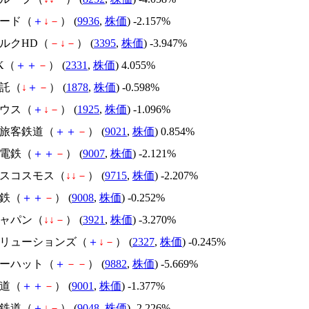
フード（
＋
↓
－
） (
9936
,
株価
) -2.157%
マルクHD（
－
↓
－
） (
3395
,
株価
) -3.947%
OK（
＋
＋
－
） (
2331
,
株価
) 4.055%
建託（
↓
＋
－
） (
1878
,
株価
) -0.598%
ハウス（
＋
↓
－
） (
1925
,
株価
) -1.096%
本旅客鉄道（
＋
＋
－
） (
9021
,
株価
) 0.854%
急電鉄（
＋
＋
－
） (
9007
,
株価
) -2.121%
ンスコスモス（
↓
↓
－
） (
9715
,
株価
) -2.207%
電鉄（
＋
＋
－
） (
9008
,
株価
) -0.252%
ジャパン（
↓
↓
－
） (
3921
,
株価
) -3.270%
鉄ソリューションズ（
＋
↓
－
） (
2327
,
株価
) -0.245%
ローハット（
＋
－
－
） (
9882
,
株価
) -5.669%
鉄道（
＋
＋
－
） (
9001
,
株価
) -1.377%
屋鉄道（
＋
↓
－
） (
9048
,
株価
) -2.226%