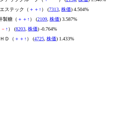
・エステック（
＋
＋
↑
） (
7313
,
株価
) 4.504%
三井製糖（
＋
＋
↑
） (
2109
,
株価
) 3.587%
＋
－
↑
） (
8203
,
株価
) -0.764%
ＣＨＤ（
＋
＋
↑
） (
4725
,
株価
) 1.433%