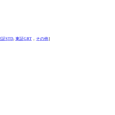
東証STD
,
東証GRT
，
その他
］