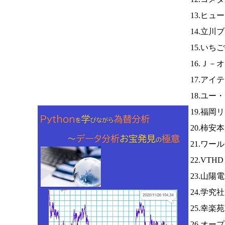
13.ヒュ
14.立
15.いち
16.Ｊ－
17.アイ
18.ユー
19.福岡
20.柿安
21.ワー
22.VTH
23.山陽
24.学究
25.幸楽
26.オ