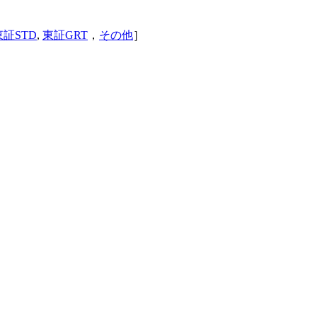
東証STD
,
東証GRT
，
その他
］