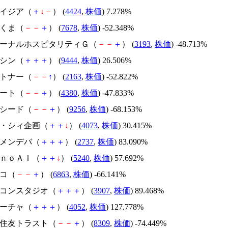
アメイジア（
＋
↓
－
） (
4424
,
株価
) 7.278%
かさくま（
－
－
＋
） (
7678
,
株価
) -52.348%
エターナルホスピタリティＧ（
－
－
＋
） (
3193
,
株価
) -48.713%
トーシン（
＋
＋
＋
） (
9444
,
株価
) 26.506%
アルトナー（
－
－
↑
） (
2163
,
株価
) -52.822%
Ｍマート（
－
－
＋
） (
4380
,
株価
) -47.833%
サクシード（
－
－
＋
） (
9256
,
株価
) -68.153%
ジィ・シィ企画（
＋
＋
↓
） (
4073
,
株価
) 30.415%
トーメンデバ（
＋
＋
＋
） (
2737
,
株価
) 83.090%
ｍｏｎｏＡＩ（
＋
＋
↓
） (
5240
,
株価
) 57.692%
レコ（
－
－
＋
） (
6863
,
株価
) -66.141%
シリコンスタジオ（
＋
＋
＋
） (
3907
,
株価
) 89.468%
フィーチャ（
＋
＋
＋
） (
4052
,
株価
) 127.778%
三井住友トラスト（
－
－
＋
） (
8309
,
株価
) -74.449%