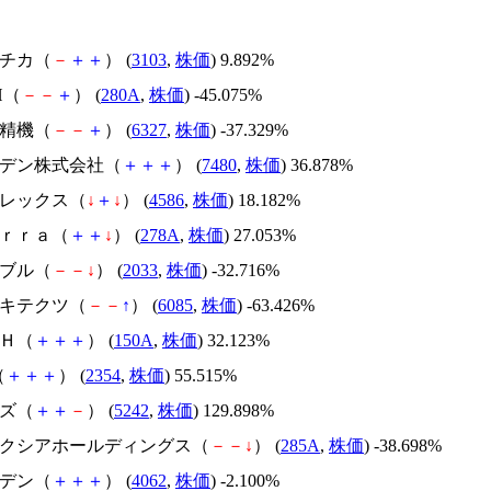
ユニチカ（
－
＋
＋
） (
3103
,
株価
) 9.892%
H（
－
－
＋
） (
280A
,
株価
) -45.075%
北川精機（
－
－
＋
） (
6327
,
株価
) -37.329%
スズデン株式会社（
＋
＋
＋
） (
7480
,
株価
) 36.878%
メドレックス（
↓
＋
↓
） (
4586
,
株価
) 18.182%
Ｔｅｒｒａ（
＋
＋
↓
） (
278A
,
株価
) 27.053%
韓国ブル（
－
－
↓
） (
2033
,
株価
) -32.716%
アーキテクツ（
－
－
↑
） (
6085
,
株価
) -63.426%
ＳＨ（
＋
＋
＋
） (
150A
,
株価
) 32.123%
（
＋
＋
＋
） (
2354
,
株価
) 55.515%
イズ（
＋
＋
－
） (
5242
,
株価
) 129.898%
キオクシアホールディングス（
－
－
↓
） (
285A
,
株価
) -38.698%
イビデン（
＋
＋
＋
） (
4062
,
株価
) -2.100%