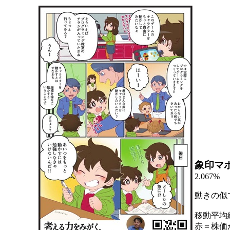
象印マ
2.067%
動きの似
移動平均
赤＝株価