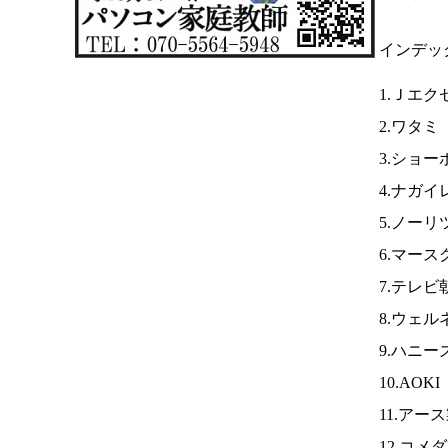
インデッ
1.Ｊエク
2.ワタミ
3.ショー
4.ナガ
5.ノーリ
6.マース
7.テレビ
8.ウェ
9.ハニー
10.AOKI
11.アー
12.コメ