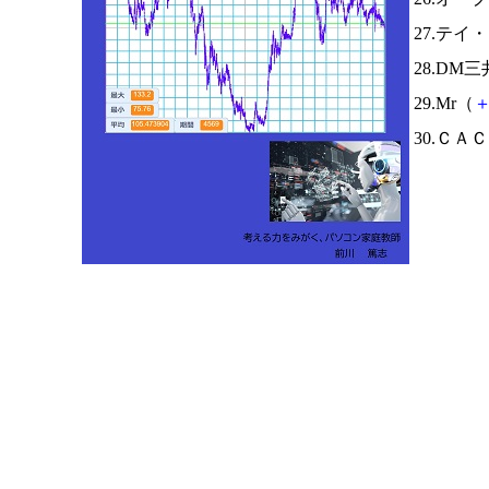
27.テイ
28.DM
29.Mr（
30.ＣＡ