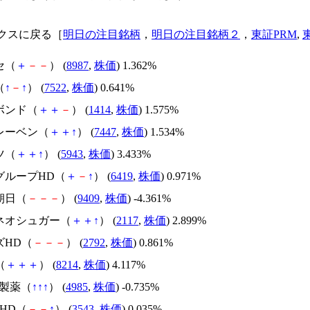
クスに戻る［
明日の注目銘柄
，
明日の注目銘柄２
，
東証PRM
,
セ（
＋
－
－
） (
8987
,
株価
) 1.362%
（
↑
－
↑
） (
7522
,
株価
) 0.641%
ボンド（
＋
＋
－
） (
1414
,
株価
) 1.575%
イレーベン（
＋
＋
↑
） (
7447
,
株価
) 1.534%
ツ（
＋
＋
↑
） (
5943
,
株価
) 3.433%
グループHD（
＋
－
↑
） (
6419
,
株価
) 0.971%
朝日（
－
－
－
） (
9409
,
株価
) -4.361%
ルネオシュガー（
＋
＋
↑
） (
2117
,
株価
) 2.899%
ズHD（
－
－
－
） (
2792
,
株価
) 0.861%
（
＋
＋
＋
） (
8214
,
株価
) 4.117%
ス製薬（
↑
↑
↑
） (
4985
,
株価
) -0.735%
ダHD（
－
－
↑
） (
3543
,
株価
) 0.035%