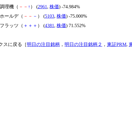
日本調理機（
－
－
↑
） (
2961
,
株価
) -74.984%
昭和ホールデ（
－
－
－
） (
5103
,
株価
) -75.000%
ビーフラッツ（
＋
＋
＋
） (
4381
,
株価
) 71.552%
クスに戻る［
明日の注目銘柄
，
明日の注目銘柄２
，
東証PRM
,