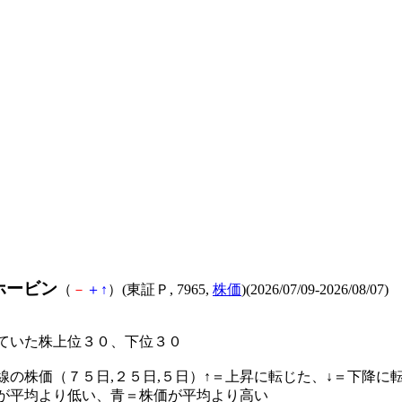
ホービン
（
－
＋
↑
）(東証Ｐ, 7965,
株価
)(2026/07/09-2026/08/07)
ていた株上位３０、下位３０
線の株価（７５日,２５日,５日）↑＝上昇に転じた、↓＝下降に
が平均より低い、青＝株価が平均より高い