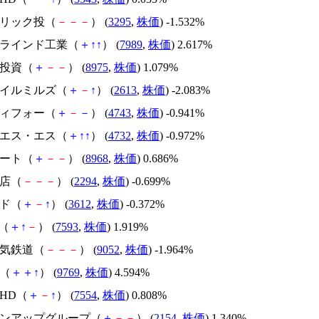
ーリック投（
－
－
－
） (
3295
,
株価
) -1.532%
川ブラインド工業（
＋
↑
↑
） (
7989
,
株価
) 2.617%
ご投資（
＋
－
－
） (
8975
,
株価
) 1.079%
オイルミルズ（
＋
－
↑
） (
2613
,
株価
) -2.083%
ティフォー（
＋
－
－
） (
4743
,
株価
) -0.941%
・エス・エス（
＋
↑
↑
） (
4732
,
株価
) -0.972%
リート（
＋
－
－
） (
8968
,
株価
) 0.686%
本店（
－
－
－
） (
2294
,
株価
) -0.699%
ルド（
＋
－
↑
） (
3612
,
株価
) -0.372%
D（
＋
↑
－
） (
7593
,
株価
) 1.919%
電気鉄道（
－
－
－
） (
9052
,
株価
) -1.964%
社（
＋
＋
↑
） (
9769
,
株価
) 4.594%
苑HD（
＋
－
↑
） (
7554
,
株価
) 0.808%
ープンアップグループ（
＋
－
－
） (
2154
,
株価
) 1.340%