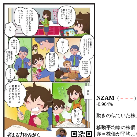
NZAM
（
－
－
－
）
-0.964%
動きの似ていた株
移動平均線の株価
赤＝株価が平均よ