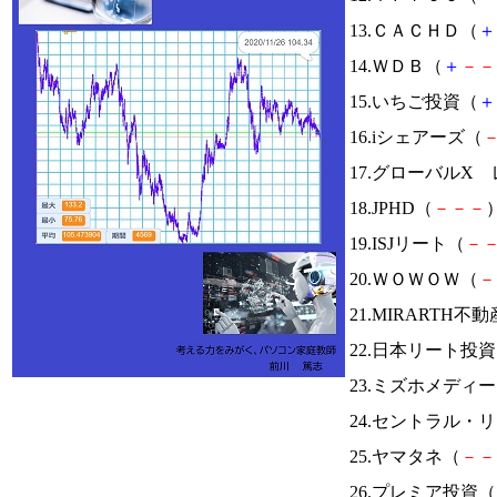
13.ＣＡＣＨＤ（
＋
14.ＷＤＢ（
＋
－
－
15.いちご投資（
＋
16.iシェアーズ（
17.グローバルX 
18.JPHD（
－
－
－
）
19.ISJリート（
－
20.ＷＯＷＯＷ（
－
21.MIRARTH
22.日本リート投
23.ミズホメディ
24.セントラル・
25.ヤマタネ（
－
－
26.プレミア投資（