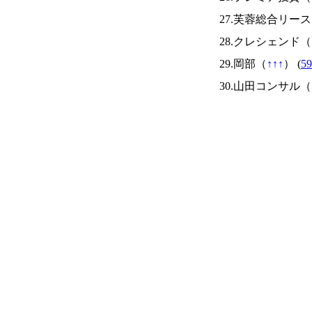
27.芙蓉総合リー
28.クレシェンド（
29.岡部（
↑
↑
↑
） (
59
30.山田コンサル（