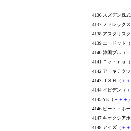
4136.スズデン株
4137.メドレック
4138.アスタリス
4139.エードット（
4140.韓国ブル（
－
4141.Ｔｅｒｒａ（
4142.アーキテク
4143.ＪＳＨ（
＋
＋
4144.イビデン（
＋
4145.YE（
＋
＋
＋
）
4146.ビート・
4147.キオクシ
4148.アイズ（
＋
＋