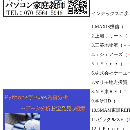
インデックスに戻
1.MAXIS投信（
－
2.上場Ｊリート（
3.三菱地物流（
－
4.ｉシェアーズ（
5.ｉＦｒｅｅ（
－
6.株式会社ケー
7.マリモ地方投資
8.ＮＦ東ＲＥＩＴ
9.学研HD（
＋
－
－
10.SMAM東証RE
11.ピックルスH（
12.ｉＦｒｅｅ（
－