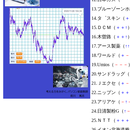
13.ブルーゾーン
14.タ゜スキン（
＋
15.ＤＣＭ（
＋
＋
↑
）
16.木曽路（
＋
＋
↑
）
17.アース製薬（
↑
↑
18.ワールド（
＋
－
19.Umios（
－
－
－
20.サンドラッグ（
21.Ｊエクセ（
＋
－
22.ニップン（
＋
＋
23.アリアケ（
－
↑
24.日清製粉G（
↑
25.ＮＴＴ（
＋
＋
＋
26.イオン北海道