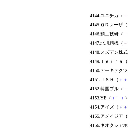
4144.ユニチカ（
－
4145.ＱＤレーザ（
4146.精工技研（
－
4147.北川精機（
－
4148.スズデン株
4149.Ｔｅｒｒａ（
4150.アーキテク
4151.ＪＳＨ（
＋
＋
4152.韓国ブル（
－
4153.YE（
＋
＋
＋
）
4154.アイズ（
＋
＋
4155.アメイジア（
4156.キオクシ