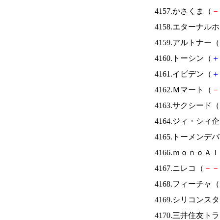
4157.かさくま（
－
4158.エターナ
4159.アルトナー（
4160.トーシン（
＋
4161.イビデン（
＋
4162.Ｍマート（
－
4163.サクシード（
4164.ジィ・シィ
4165.トーメンデ
4166.ｍｏｎｏＡ
4167.ニレコ（
－
－
4168.フィーチャ（
4169.シリコンス
4170.三井住友ト