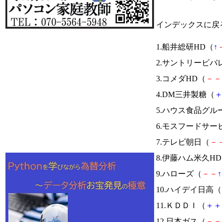
インデックスに戻
1.船井総研HD（
↑
2.サントリービバ
3.コメダHD（
－
－
4.DM三井製糖（
5.ハウス食品グル
6.モスフードサー
7.テレビ朝日（
－
8.伊藤ハム米久H
9.ハローズ（
－
－
↑
10.ハイデイ日高（
11.ＫＤＤＩ（
＋
＋
12.日本ガス（
－
－