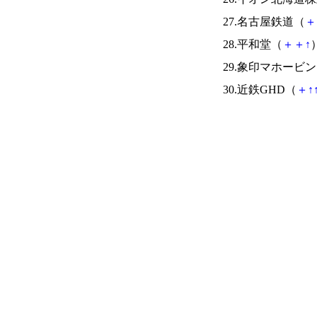
27.名古屋鉄道（
＋
28.平和堂（
＋
＋
↑
）
29.象印マホービ
30.近鉄GHD（
＋
↑