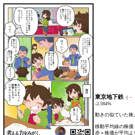
東京地下鉄
（
－
-2.584%
動きの似ていた株
移動平均線の株価
赤＝株価が平均よ