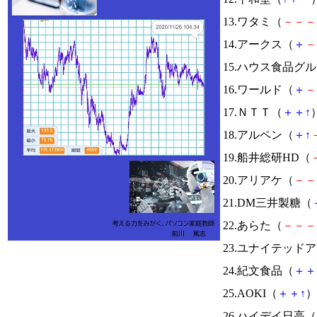
13.ワタミ（
－
－
－
14.アークス（
＋
－
15.ハウス食品グ
16.ワールド（
＋
－
17.ＮＴＴ（
＋
＋
↑
）
18.アルペン（
＋
↑
19.船井総研HD（
20.アリアケ（
－
－
21.DM三井製糖（
22.あらた（
－
－
－
23.ユナイテッド
24.紀文食品（
＋
＋
25.AOKI（
＋
＋
↑
）
26.ハイデイ日高（