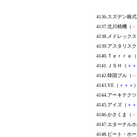
4136.スズデン株
4137.北川精機（
－
4138.メドレック
4139.アスタリス
4140.Ｔｅｒｒａ（
4141.ＪＳＨ（
＋
＋
4142.韓国ブル（
－
4143.YE（
＋
＋
＋
）
4144.アーキテク
4145.アイズ（
＋
＋
4146.かさくま（
－
4147.エターナ
4148.ビート・