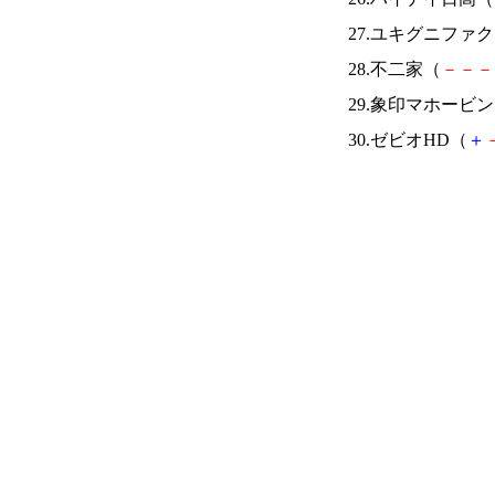
27.ユキグニファ
28.不二家（
－
－
－
29.象印マホービ
30.ゼビオHD（
＋