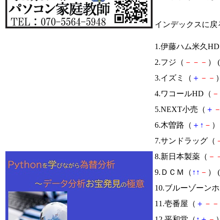
インデックスに戻
1.伊藤ハム米久H
2.フジ（
－
－
－
） (
3.イズミ（
＋
－
－
）
4.ワコールHD（
－
5.NEXT小売（
＋
6.木曽路（
＋
↑
－
） 
7.サンドラッグ（
8.新日本製薬（
－
9.ＤＣＭ（
↑
↑
－
） (
10.ブルーゾーン
11.壱番屋（
＋
－
－
12.平和堂（
↑
＋
－
）