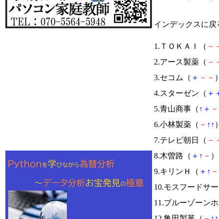
インデックスに戻
1.ＴＯＫＡＩ（
－
2.アース製薬（
－
3.セコム（
＋
－
－
）
4.スターゼン（
＋
5.青山商事（
↑
＋
－
6.小林製薬（
－
↑
↑
）
7.テレビ朝日（
－
8.木曽路（
＋
↑
－
） 
9.キリンＨ（
＋
↑
－
10.モスフードサ
11.ブルーゾーン
12.亀田製菓（
－
↑
↑