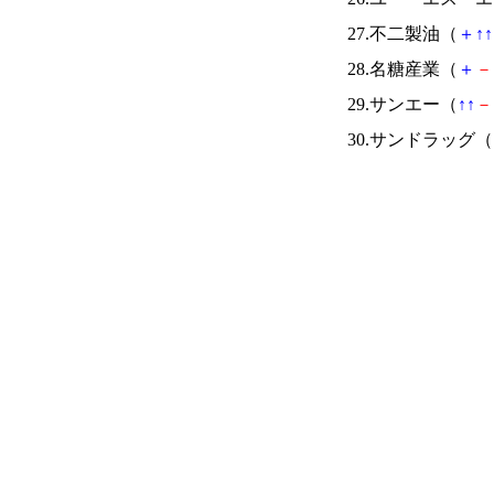
27.不二製油（
＋
↑
↑
28.名糖産業（
＋
－
29.サンエー（
↑
↑
－
30.サンドラッグ（