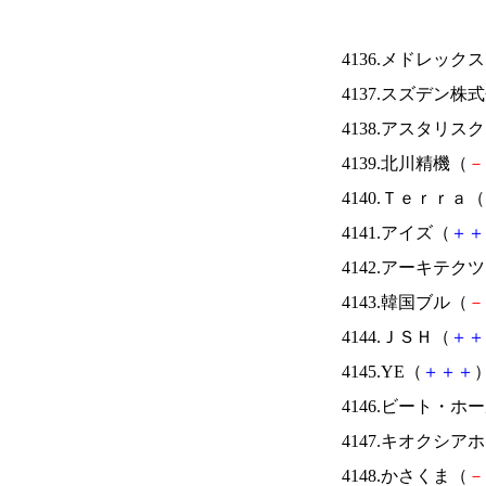
4136.メドレック
4137.スズデン株
4138.アスタリス
4139.北川精機（
－
4140.Ｔｅｒｒａ（
4141.アイズ（
＋
＋
4142.アーキテク
4143.韓国ブル（
－
4144.ＪＳＨ（
＋
＋
4145.YE（
＋
＋
＋
）
4146.ビート・
4147.キオクシ
4148.かさくま（
－