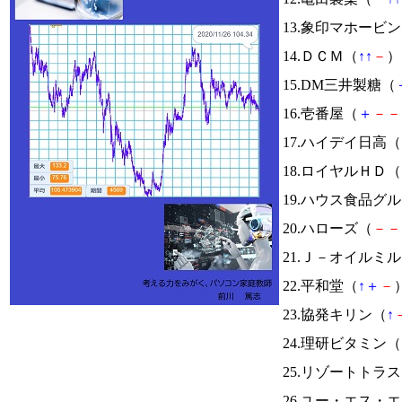
13.象印マホービ
14.ＤＣＭ（
↑
↑
－
） 
15.DM三井製糖（
16.壱番屋（
＋
－
－
17.ハイデイ日高（
18.ロイヤルＨＤ（
19.ハウス食品グ
20.ハローズ（
－
－
21.Ｊ－オイルミ
22.平和堂（
↑
＋
－
）
23.協発キリン（
↑
24.理研ビタミン（
25.リゾートトラ
26.ユー・エス・