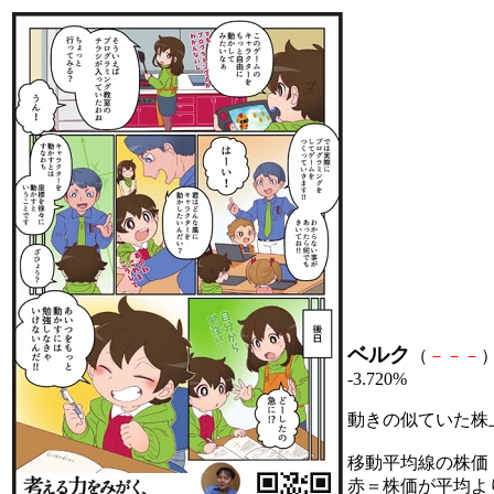
ベルク
（
－
－
－
）
-3.720%
動きの似ていた株
移動平均線の株価
赤＝株価が平均よ