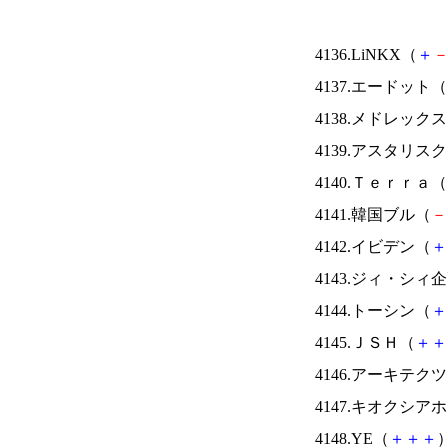
4136.LiNKX（
＋
4137.エードット（
4138.メドレック
4139.アスタリス
4140.Ｔｅｒｒａ（
4141.韓国ブル（
－
4142.イビデン（
＋
4143.ジィ・シィ
4144.トーシン（
＋
4145.ＪＳＨ（
＋
＋
4146.アーキテク
4147.キオクシ
4148.YE（
＋
＋
＋
）