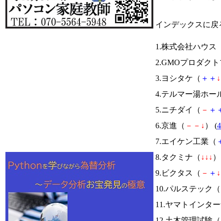
インデックスに戻
1.株式会社ハウス
2.GMOプロダク
3.ヨシタケ（
＋
＋
↓
4.テルマー湯ホー
5.ニチダイ（
－
＋
6.京進（
－
－
↓
） (
4
7.エイケン工業（
8.タクミナ（
↓
↓
↓
） 
9.ビクタス（
－
＋
↓
10.パルステック（
11.ヤマトインタ
12.土木管理試験（