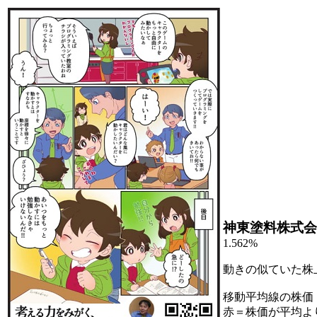
神東塗料株式会
1.562%
動きの似ていた株
移動平均線の株価
赤＝株価が平均よ