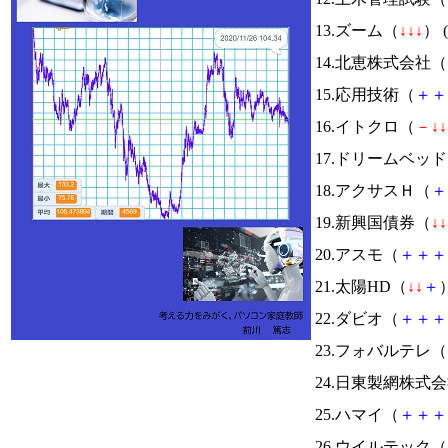
13.ズーム（
↓
↓
↓
） (
14.北恵株式会社（
15.応用技術（
＋
＋
16.イトクロ（
－
↓
↓
17.ドリームベッ
18.アクサスＨ（
＋
19.新興国債券（
↓
↓
20.アスモ（
＋
＋
＋
21.太陽HD（
↓
↓
＋
）
22.ダビオ（
＋
＋
＋
23.フォバルテレ（
24.日東製網株式
25.ハマイ（
＋
＋
＋
26.ウイルテック（