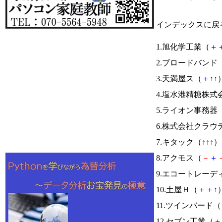
インデックスに戻
1.旭化学工業（
＋
2.ブロードバンド
3.天満屋ス（
＋
↑
↑
）
4.塩水港精糖株式
5.ライオン事務器
6.株式会社クラ
7.キタック（
↑
↑
↑
） 
8.アクモス（
－
＋
9.エコートレー
10.土屋Ｈ（
＋
＋
↑
）
11.ツインバード（
12.セブン工業（
＋