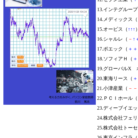
13.インテグルー
14.メディックス（
15.オービス（
↑
↑
↑
）
16.シャルレ（
－
↑
17.ポエック（
＋
＋
18.ソフィアＨ（
＋
19.グローバルX 
20.東海リース（
＋
21.小津産業（
－
－
22.ＰＣＩホール（
23.ディーブイエ
24.株式会社フェ
25.株式会社トー
26.東京インフラ（