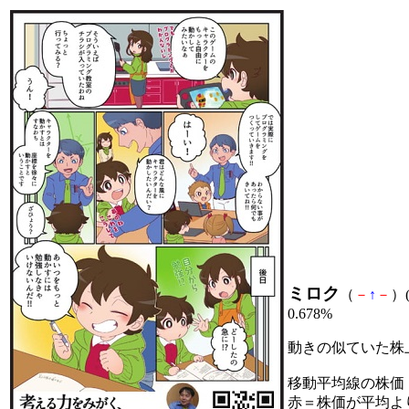
ミロク
（
－
↑
－
）(
0.678%
動きの似ていた株
移動平均線の株価
赤＝株価が平均よ