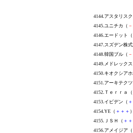
4144.アスタリス
4145.ユニチカ（
－
4146.エードット（
4147.スズデン株
4148.韓国ブル（
－
4149.メドレック
4150.キオクシ
4151.アーキテク
4152.Ｔｅｒｒａ（
4153.イビデン（
＋
4154.YE（
＋
＋
＋
）
4155.ＪＳＨ（
＋
＋
4156.アメイジア（