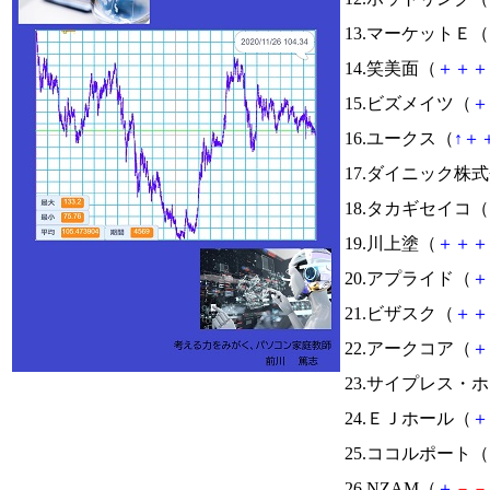
13.マーケットＥ（
14.笑美面（
＋
＋
＋
15.ビズメイツ（
＋
16.ユークス（
↑
＋
17.ダイニック株
18.タカギセイコ（
19.川上塗（
＋
＋
＋
20.アプライド（
＋
21.ビザスク（
＋
＋
22.アークコア（
＋
23.サイプレス・
24.ＥＪホール（
＋
25.ココルポート（
26.NZAM（
＋
－
－