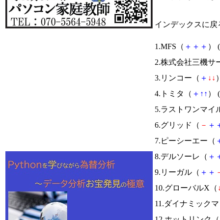
インデックスに戻
1.MFS（
＋
＋
＋
） (
2.株式会社三機サ
3.リンコー（
＋
↓
↓
）
4.トミタ（
＋
↑
↑
） (
5.ラストワンマイ
6.グリッド（
－
＋
7.ピーシーエー（
8.デルソーレ（
＋
9.リーガル（
＋
＋
10.グローバルX（
11.ダイナミック
12.ホットリンク（