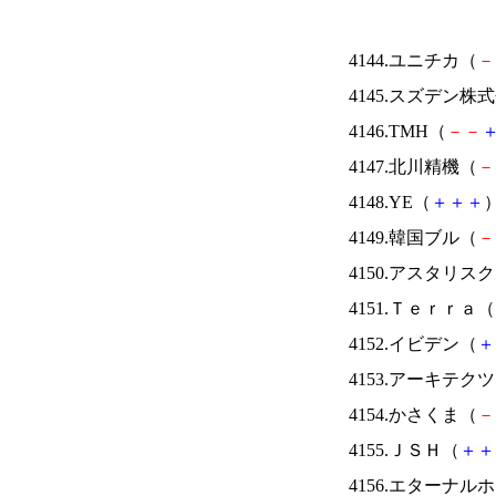
4144.ユニチカ（
－
4145.スズデン株
4146.TMH（
－
－
4147.北川精機（
－
4148.YE（
＋
＋
＋
）
4149.韓国ブル（
－
4150.アスタリス
4151.Ｔｅｒｒａ（
4152.イビデン（
＋
4153.アーキテク
4154.かさくま（
－
4155.ＪＳＨ（
＋
＋
4156.エターナ