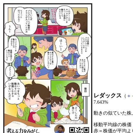
レダックス
（
＋
7.643%
動きの似ていた株
移動平均線の株価
赤＝株価が平均よ