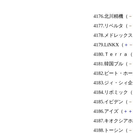
4176.北川精機（
－
4177.リベルタ（
－
4178.メドレック
4179.LiNKX（
＋
4180.Ｔｅｒｒａ（
4181.韓国ブル（
－
4182.ビート・
4183.ジィ・シィ
4184.リボミック（
4185.イビデン（
－
4186.アイズ（
＋
＋
4187.キオクシ
4188.トーシン（
－