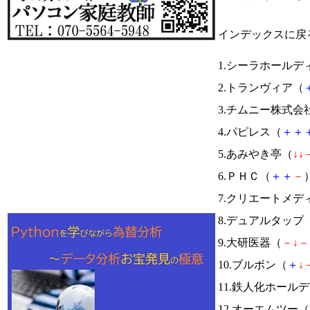
インデックスに戻
1.シーラホールデ
2.トランヴィア（
3.チムニー株式会
4.パピレス（
＋
＋
5.あみやき亭（
↓
↓
6.ＰＨＣ（
＋
＋
－
）
7.クリエートメ
8.デュアルタップ
9.大研医器（
－
↓
－
10.ブルボン（
＋
↓
11.鉄人化ホール
12.オーエムツー（