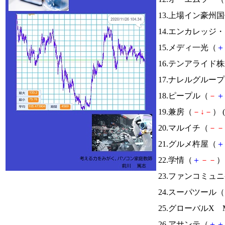
13.上場イン豪州
14.エンカレッジ
15.メディ一光（
＋
16.テンアライド
17.ナレルグルー
18.ピープル（
－
＋
19.兼房（
－
↓
－
） (
20.マルイチ（
－
－
21.グルメ杵屋（
＋
22.学情（
＋
－
－
） 
23.ファンコミュ
24.スーパツール（
25.グローバルX Mo
26.アサンテ（
＋
＋