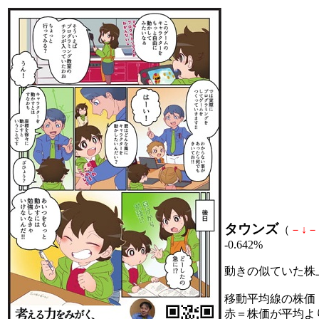
タウンズ
（
－
↓
－
-0.642%
動きの似ていた株
移動平均線の株価
赤＝株価が平均よ